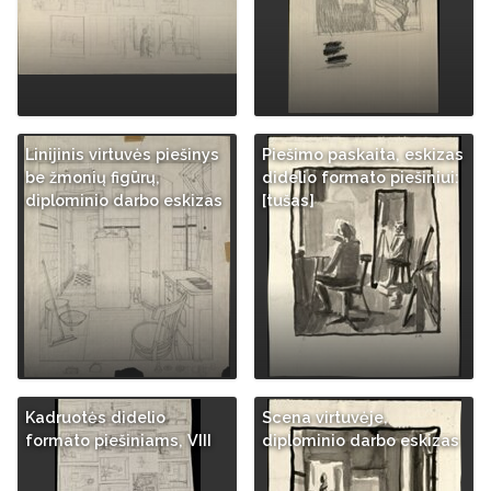
Linijinis virtuvės piešinys
Piešimo paskaita, eskizas
be žmonių figūrų,
didelio formato piešiniui:
diplominio darbo eskizas
[tušas]
Kadruotės didelio
Scena virtuvėje,
formato piešiniams, VIII
diplominio darbo eskizas