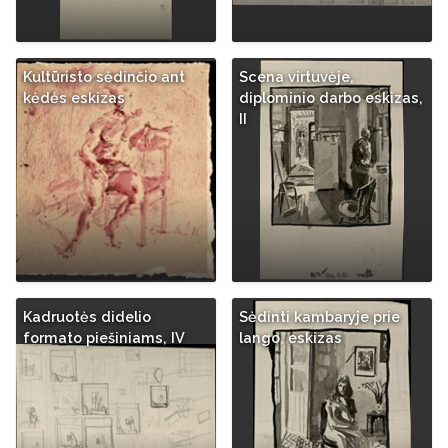
Kultūristo sėdinčio ant
Scena virtuvėje,
kėdės eskizas
diplominio darbo eskizas,
II
Kadruotės didelio
Sėdinti kambaryje prie
formato piešiniams, IV
lango, eskizas