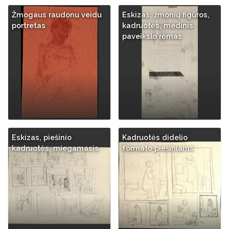
Žmogaus raudonu veidu
Eskizas, žmonių figūros,
portretas
kadruotės, medinis
paveikslo rėmas
Eskizas, piešinio
Kadruotės didelio
kadruotės, miegamasis
formato piešiniams