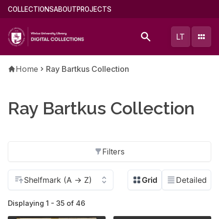
Skip
Main
COLLECTIONS
ABOUT
PROJECTS
to
menu
main
(english)
LT
content
Breadcrumb
Home
Ray Bartkus Collection
Ray Bartkus Collection
Filters
Displaying 1 - 35 of 46