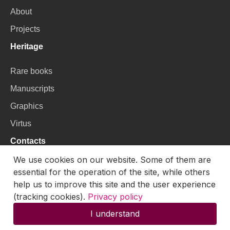
About
Projects
Heritage
Rare books
Manuscripts
Graphics
Virtus
Contacts
We use cookies on our website. Some of them are
VU Library
essential for the operation of the site, while others
Universiteto g. 3, LT-01122, Vilnius
help us to improve this site and the user experience
(tracking cookies).
Privacy policy
Email:
skaitmenines.kolekcijos@mb.vu.lt
I understand