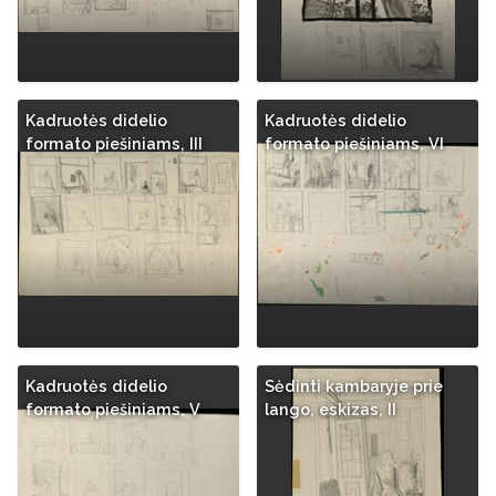
Kadruotės didelio
Kadruotės didelio
formato piešiniams, III
formato piešiniams, VI
Kadruotės didelio
Sėdinti kambaryje prie
formato piešiniams, V
lango, eskizas, II