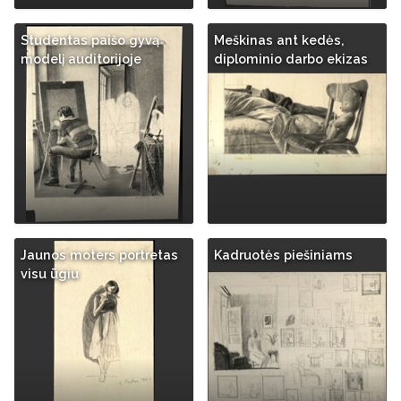
Studentas paišo gyvą
Meškinas ant kedės,
modelį auditorijoje
diplominio darbo ekizas
Jaunos moters portretas
Kadruotės piešiniams
visu ūgiu