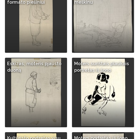
formato piešiniui
meškinu
Eskizas, moteris pjausto
Moters surištais plaukais
duoną
portretas iš šono
Kultūristo portretas visu
Moters portretas iš šono