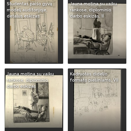
Studentas paišo gyvą
Jauna motina su vaiku
modelį auditorijoje,
rankose, diplominio
detalus eskizas
darbo eskizas, II
Jauna motina su vaiku
Kadruotės didelio
rankose, diplominio
formato piešiniams, VII
darbo eskizas