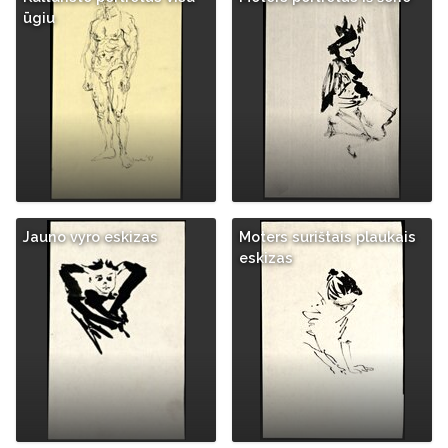
ūgiu
Jauno vyro eskizas
Moters surištais plaukais
eskizas