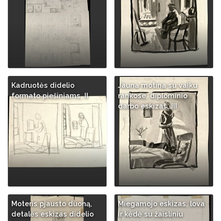
Kadruotės didelio
Jauna motina su vaiku
formato piešiniams, II
rankose, diplominio
darbo eskizas, III
Moteris pjausto duoną,
Miegamojo eskizas, lova
detalės eskizas didelio
ir kėdė su žaisliniu