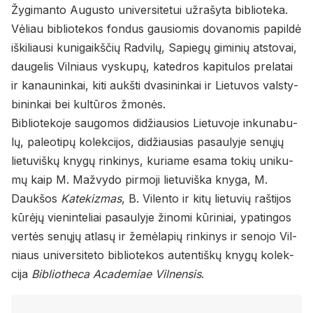
Žygi­man­to Au­gus­to uni­ver­si­te­tui už­ra­šy­ta bi­b­lio­te­ka.
Vė­liau bi­b­lio­te­kos fon­dus gau­sio­mis do­va­no­mis pa­pil­dė
iš­ki­liau­si ku­ni­gaikš­čių Rad­vi­lų, Sa­pie­gų gi­mi­nių at­sto­vai,
dau­ge­lis Vil­niaus vys­ku­pų, ka­ted­ros ka­pi­tu­los pre­la­tai
ir ka­nau­nin­kai, kiti aukš­ti dva­si­nin­kai ir Lie­tu­vos vals­ty­
bi­nin­kai bei kul­tū­ros žmo­nės.
Bi­b­lio­te­ko­je sau­go­mos di­džiau­sios Lie­tu­vo­je in­ku­na­bu­
lų, pa­leo­ti­pų ko­lek­ci­jos, di­džiau­sias pa­sau­ly­je se­nų­jų
lie­tu­viš­kų kny­gų rin­ki­nys, ku­ria­me esa­ma to­kių uni­ku­
mų kaip M. Ma­žvy­do pir­mo­ji lie­tu­viš­ka kny­ga, M.
Dauk­šos
Katekizmas
, B. Vi­len­to ir kitų lie­tu­vių raš­ti­jos
kū­rė­jų vie­nin­te­liai pa­sau­ly­je ži­no­mi kū­ri­niai, ypa­tin­gos
ver­tės se­nų­jų at­la­sų ir že­mė­la­pių rin­ki­nys ir se­no­jo Vil­
niaus uni­ver­si­te­to bi­b­lio­te­kos au­ten­tiš­kų kny­gų ko­lek­
ci­ja
Bibliotheca Academiae Vilnensis
.