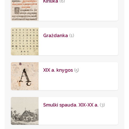
Kirilika
(6)
Graždanka
(1)
XIX a. knygos
(5)
Smulki spauda. XIX-XX a.
(3)