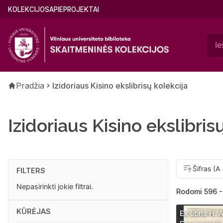
Pereiti
Main
KOLEKCIJOS
APIE
PROJEKTAI
į
menu
pagrindinį
(lithuanian)
turinį
Kelias
Pradžia
Izidoriaus Kisino ekslibrisų kolekcija
Izidoriaus Kisino ekslibris
FILTERS
Nepasirinkti jokie filtrai.
Rodomi 596 -
KŪRĖJAS
Ex libris Н. А