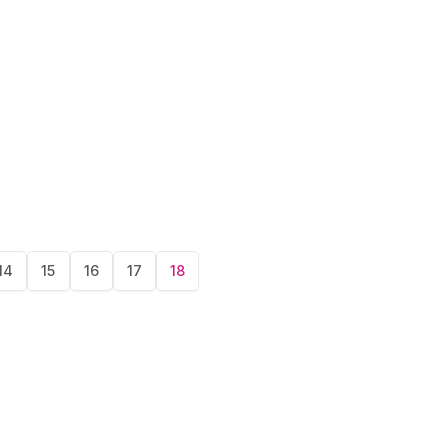
tion
14
15
16
17
18
pis
Puslapis
Puslapis
Puslapis
Puslapis
Current
page