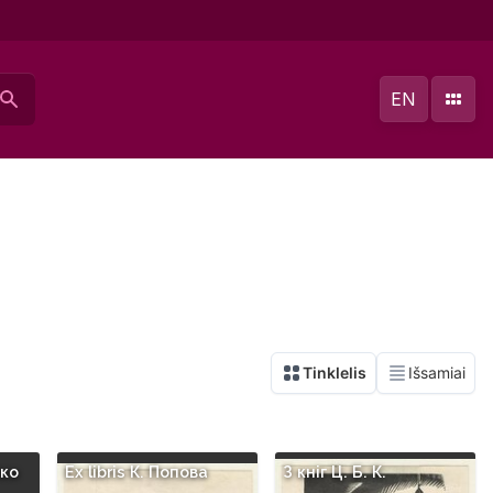
EN
нко
Ex libris К. Попова
З кнiг Ц. Б. К.