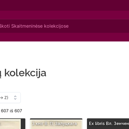
ų kolekcija
 607 iš 607
.
З кнiг B. П. Залуцкага
Ex libris Вл. Зенче