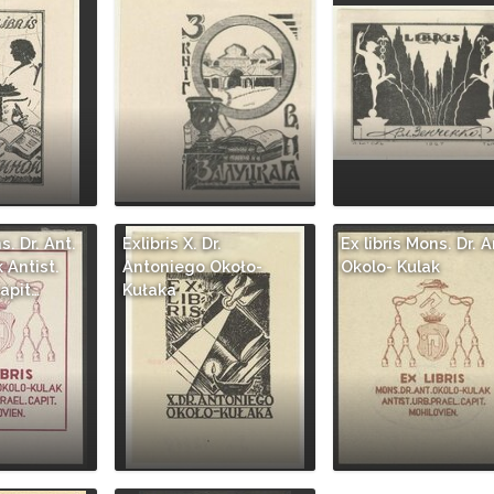
s. Dr. Ant.
Exlibris X. Dr.
Ex libris Mons. Dr. A
 Antist.
Antoniego Około-
Okolo- Kulak
Capit…
Kułaka