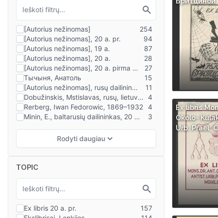
Бритциной
Ex libris Mon
Okolo- Kulak
Urb. Prael. 
TOPIC