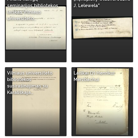
seminarijos bibliotekos
J. Lelewela"
laiškas Vilniaus
universiteto…
Vilniaus universiteto
Laiškai (7) Henrikui
bibliotekos
Merzbachui
susirašinėjimas su
Karališkaja…