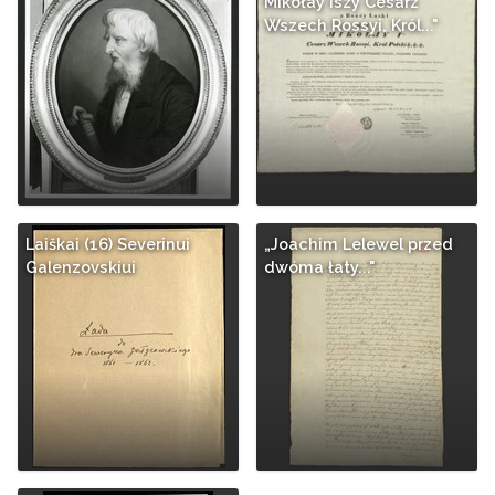
Mikołay Iszy Cesarz
Wszech Rossyi, Król..."
Laiškai (16) Severinui
„Joachim Lelewel przed
Galenzovskiui
dwóma łaty..."