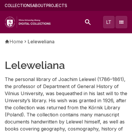
Skip
Main
COLLECTIONS
ABOUT
PROJECTS
to
menu
main
(english)
LT
content
Breadcrumb
Home
Leleweliana
Leleweliana
The per­sonal li­brary of Joachim Lelewel (1786–1861),
the pro­fes­sor of De­part­ment of Gen­eral His­tory of
Vil­nius Uni­ver­sity, was be­queathed in his last will to the
Uni­ver­si­ty’s li­brary. His wish was granted in 1926, af­ter
the col­lec­tion was re­turned from the Kórnik Li­brary
(Poland). The col­lec­tion con­tains many man­u­script
doc­u­ments hand­writ­ten by Lelewel him­self, as well as
books cov­er­ing ge­og­ra­phy, cos­mog­ra­phy, his­tory of