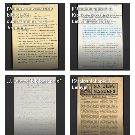
[Vilniaus universiteto
[Ištraukos apie J. A.
bibliotekos
Krolikovskio tapytą J.
susirašinėjimas su
Lelevelio portretą]
Jeronimu…
„J. Lelewel bibliographie."
[Straipsniai apie J.
Lelevelį]