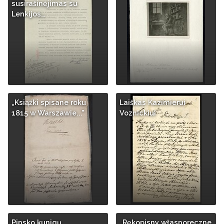
susirašinėjimas su
Lenkijos…
„Ksiąźki spisane roku
Laiškas Kazimierui
1815 w Warszawie..."
Voznickiui
Pinsko kunigų
„Rękopisny własnoreczne