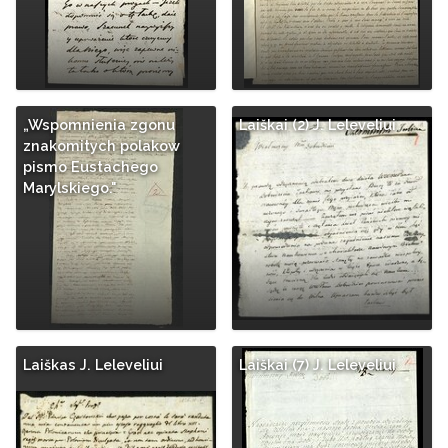
„Wspomnienia zgonu
Laiškai (2) J. Leleveliui
znakomitych polakow
pismo Eustachego
Marylskiego."
Laiškas J. Leleveliui
Laiškai (7) J. Leleveliui