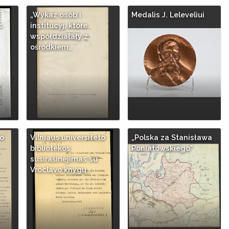
„Wykaz osób i
Medalis J. Leleveliui
s
institucyj, które
współdziałały z
ośrodkiem…
to
Vilniaus universiteto
„Polska za Stanisława
bibliotekos
Poniatowskiego"
susirašinėjimas su
Vroclavo knygų…