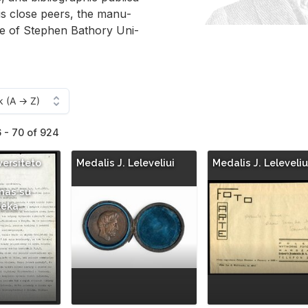
his close peers, the man­u­
itage of Stephen Bathory Uni­
 - 70 of 924
versiteto
Medalis J. Leleveliui
Medalis J. Leleveliu
imas su
teka…