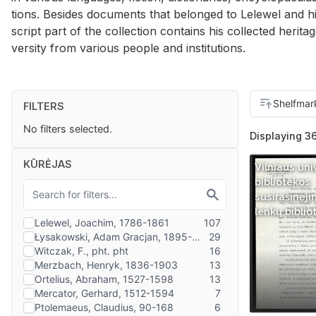
tions. Be­sides doc­u­ments that be­longed to Lelewel and 
script part of the col­lec­tion con­tains his col­lected her­
ver­sity from var­i­ous peo­ple and in­sti­tu­tions.
FILTERS
No filters selected.
Displaying 36
KŪRĖJAS
Vilniaus uni
bibliotekos
susirašinėj
lenkų biblio