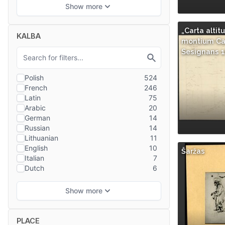
„Carta alti
KALBA
montium Ca
Sesignans 
Šaržas
PLACE