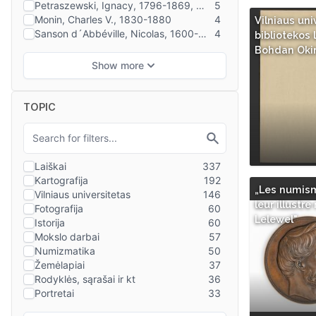
Vilniaus uni
bibliotekos l
Bohdan Oki
TOPIC
„Les numis
leur illustre
Lelewel"