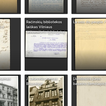
Račinskių bibliotekos
La voix du peuple 
 J.
laiškas Vilniaus
universiteto bibliotekai
o namas
J. Lelevelio namas
[Juodosios jūros
Briuselyje
baseino žemėlapis]