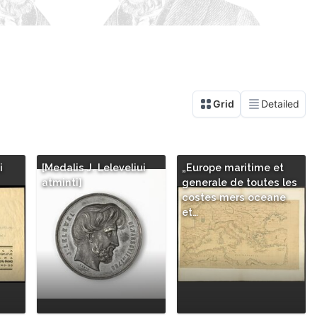
i
[Medalis J. Leleveliui
„Europe maritime et
atminti]
generale de toutes les
costes mers oceane
et…