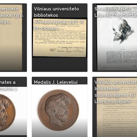
versiteto
Vilniaus universiteto
Straipsnio apie J.
aiškai (3) p.
bibliotekos
Lelevelį fragmenta
nčyc…
susirašinėjimas su F. A.
Brockhaus…
mates a
Medalis J. Leleveliui
Vilniaus universite
 maitre J.
bibliotekos
susirašinėjimas su
Luvro muziejumi