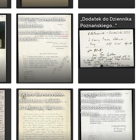
Vilniaus universiteto
„Dodatek do Dziennika
bibliotekos
Poznańskiego..."
susirašinėjimas su
Liublino…
Viktoro Bavorovskio
Lopacinskio vardo
bibliotekos laiškas-
draugijos viešosios
atsakymas Vilniaus…
bibliotekos laiškas
Vilniaus…