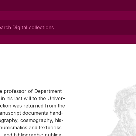
 pro­fes­sor of De­part­ment
in his last will to the Uni­ver­
­lec­tion was re­turned from the
an­u­script doc­u­ments hand­
g­ra­phy, cos­mog­ra­phy, his­
n nu­mis­mat­ics and text­books
s, and bib­li­o­graphic pub­li­ca­