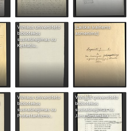
/
Vilniaus universiteto
[Laiškai įvairiems
bibliotekos
asmenims]
susirašinėjimas su
Kęstučiu…
Vilniaus universiteto
Vilniaus universiteto
bibliotekos
bibliotekos
susirašinėjimas su
susirašinėjimas su
Protestantizmo…
Janu Šimanskiu