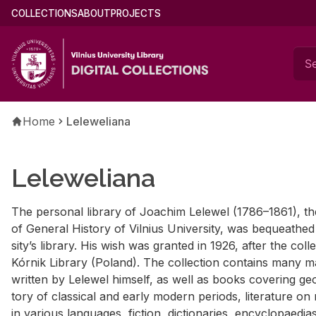
Skip
Main
COLLECTIONS
ABOUT
PROJECTS
to
menu
main
(english)
content
Breadcrumb
Home
Leleweliana
Leleweliana
The per­sonal li­brary of Joachim Lelewel (1786–1861), the
of Gen­eral His­tory of Vil­nius Uni­ver­sity, was be­queathed 
si­ty’s li­brary. His wish was granted in 1926, af­ter the col
Kórnik Li­brary (Poland). The col­lec­tion con­tains many m
writ­ten by Lelewel him­self, as well as books cov­er­ing ge­o
tory of clas­si­cal and early mod­ern pe­ri­ods, lit­er­a­ture o
in var­i­ous lan­guages, fic­tion, dic­tio­nar­ies, en­cy­clopae­dia