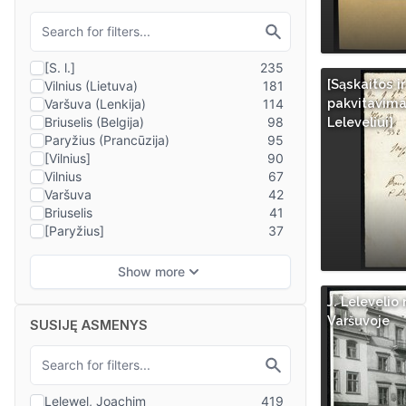
[Sąskaitos ir
pakvitavimai
Leleveliui]
J. Leleveli
Varšuvoje
SUSIJĘ ASMENYS