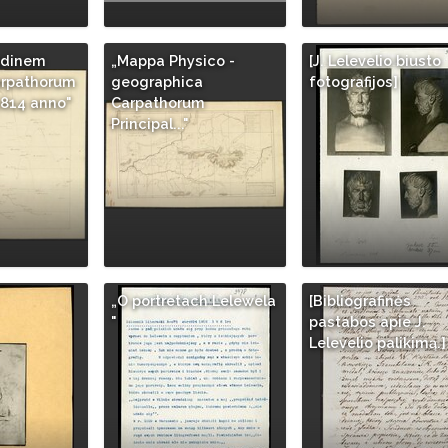
tudinem
„Mappa Physico -
[J. Lelevelio biusto
rpathorum
geographica
fotografijos]
1814 anno"
Carpathorum
Principal..."
„O portretach Lelewela
[Bibliografinės
"
pastabos apie J.
Lelevelio palikimą.]