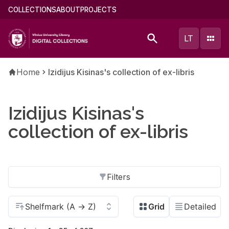
Skip
Main
COLLECTIONS
ABOUT
PROJECTS
to
menu
main
(english)
LT
content
Breadcrumb
Home
Izidijus Kisinas's collection of ex-libris
Izidijus Kisinas's
collection of ex-libris
Filters