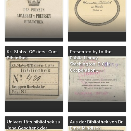
Kk. Stabs- Offiziers- Curs.
Presented by to the
Bibliothek
Public Library,
Washington, D.C. in
Cooperation…
Universitäts bibliothek zu
Aus der Bibliothek von Dr.
Jena Geschenk der
Ernst Mindisch