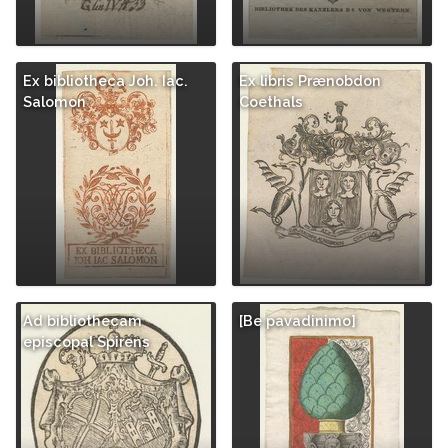
Ex bibliotheca Joh. Iac.
Ex libris Prænobdon
Salomon
Coethals
Ad bibliothecam
[Be pavadinimo]
episcopal Spirens