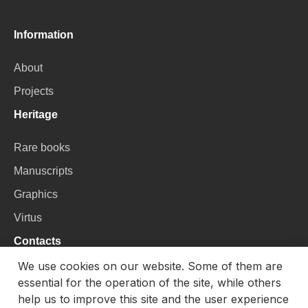
Information
About
Projects
Heritage
Rare books
Manuscripts
Graphics
Virtus
Contacts
We use cookies on our website. Some of them are
VU Library
essential for the operation of the site, while others
Universiteto g. 3, LT-01122, Vilnius
help us to improve this site and the user experience