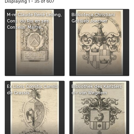
Displaying 1 - 35 of 607
M-re Claude René Lelong,
Biblioteca Christiani
Cons. du Roi en ses
Gottlieb Joecher
Conseils, Maitre…
Ex Libris Comitis Camilli
Bibliothek des Kanzlers
de Grassis
d-r von Wegnern