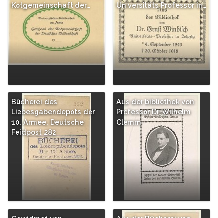
Kotgemeinschaft der…
Universitäts Professor in…
Bücherei des
Aus der bibliothek von
Liebesgabendepots der
Professor Dr. Wilhelm
10. Armee, Deutsche
Clemm
Feidpost 282