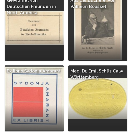
Gewidmet von
Aus der Bücherei von
Deutschen Freunden in
Wilhelm Bousset
Nord- Amerika
Ex libris Sydonja Amarant
Med. Dr. Emil Schüz Calw
Württemberg