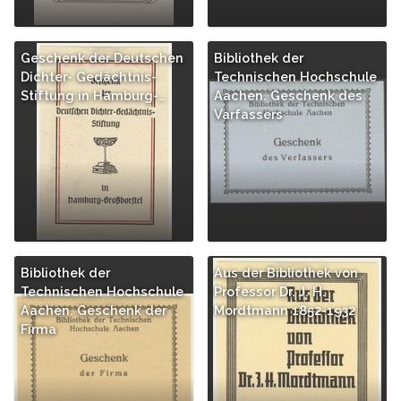
Geschenk der Deutschen
Bibliothek der
Dichter- Gedächtnis-
Technischen Hochschule
Stiftung in Hamburg-…
Aachen. Geschenk des
Varfassers
Bibliothek der
Aus der Bibliothek von
Technischen Hochschule
Professor Dr. J. H.
Aachen. Geschenk der
Mordtmann 1852-1932
Firma