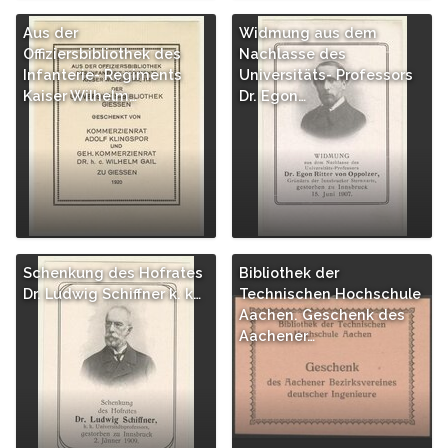
Aus der
Widmung aus dem
Offiziersbibliothek des
Nachlasse des
Infanterie- Regiments
Universitäts- Professors
Kaiser Wilhelm…
Dr. Egon…
Schenkung des Hofrates
Bibliothek der
Dr. Ludwig Schiffner k. k…
Technischen Hochschule
Aachen. Geschenk des
Aachener…