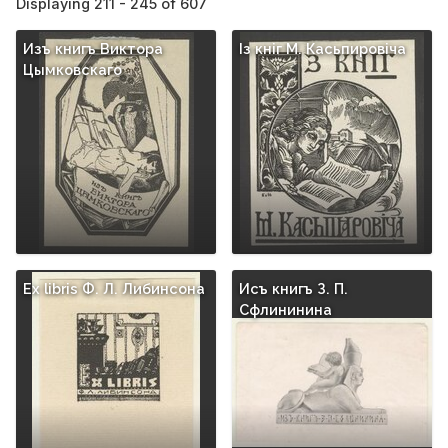
Displaying 211 - 245 of 607
Изъ книгъ Виктора
Iз кнiг М. Касьпировiча
Цымковскаго
Ex libris Ф. Л. Либинсона
Исъ книгъ З. П.
Сфлининина