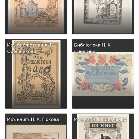
Изъ библioтеки А. В.
Библioтека Н. K.
Орешникова
Синягина
Изъ книгъ П. A. Гiскова
Из книг В. E. Шевченко