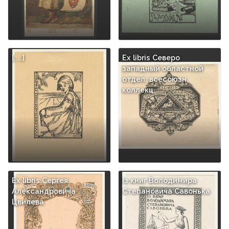
[....]
Ex libris Северо
западный областной
отдел. всесоюзн.
коллекц
Ex libris Сергея
Iз книг Володимира
Александровича
Степановича Савонька
Цвилева