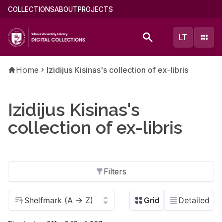
Skip
Main
COLLECTIONS
ABOUT
PROJECTS
to
menu
main
(english)
LT
content
Breadcrumb
Home
Izidijus Kisinas's collection of ex-libris
Izidijus Kisinas's
collection of ex-libris
Filters