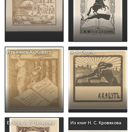
Изъ книгъ А. Живаго
A. A. Оцупъ
Ex libris A. Б.Захарова
Из книг Н. С. Кровякова