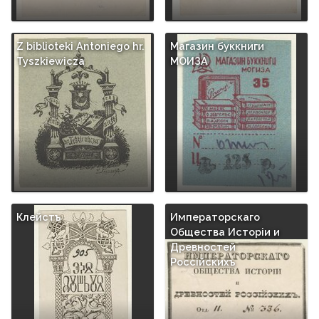
Z biblioteki Antoniego hr.
Магазин буккниги
Tyszkiewicza
МОИЗА
Клейстъ
Императорскаго
Общества Исторiи и
Древностей
Россiйскихъ