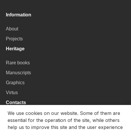
Information
About
Projects
Heritage
Rare books
Manuscripts
Graphics
Virtus
Contacts
We use cookies on our website. Some of them are
VU Library
essential for the operation of the site, while others
Universiteto g. 3, LT-01122, Vilnius
help us to improve this site and the user experience