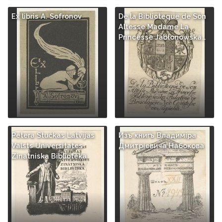
Ex libris A. Sofronov
De la Biblioteque de Son
Altesse Madame La
Princesse Jabłonowska…
Petera Stučkas Latvijas
Изъ книгъ Владимiра
Valsts Universitates
Дмитрiевича Набокова
Zinatniska Biblioteka