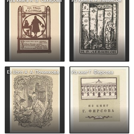
Изъ книгъ А. Б. Сахарова
Из книг H. P. Левинсон
Ex libris A. A. Починкова
Из книг Г. Фирсова