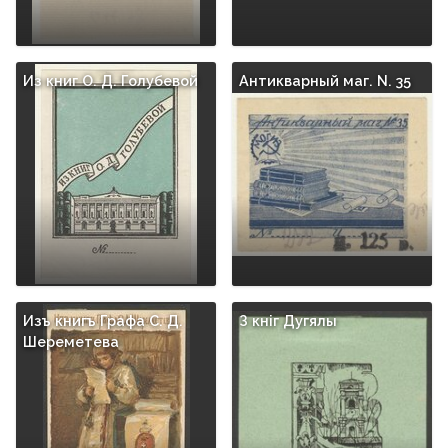
Из книг О. Д. Голубевой
Антикварный маг. N. 35
Изъ книгъ Графа С. Д.
З кнiг Дугялы
Шереметева