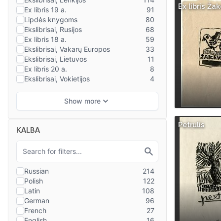
Ex libris Ža
Petrulis
KALBA