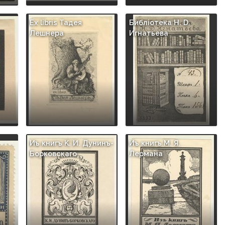
Ex libris Taдея
Библiотека Н. D.
Лешнера
Игнатьева
Иъ книгъ K. И. Дунинъ-
Иъ книгъ М. Я.
Борковскаго
Лермана