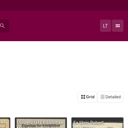
LT
 e
Universitäts Bibliothek
Ex libris Robert