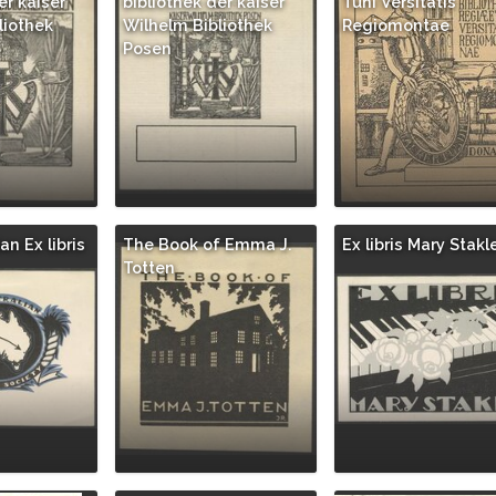
er kaiser
bibliothek der kaiser
Tuni Versitatis
liothek
Wilhelm Bibliothek
Regiomontae
Posen
an Ex libris
The Book of Emma J.
Ex libris Mary Stakl
Totten