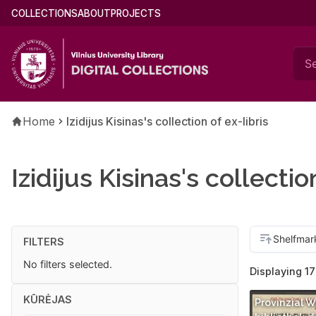
Skip
Main
COLLECTIONS
ABOUT
PROJECTS
to
menu
main
(english)
content
Breadcrumb
Home
Izidijus Kisinas's collection of ex-libris
Izidijus Kisinas's collectio
FILTERS
No filters selected.
Displaying 17
KŪRĖJAS
Provinzial 