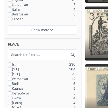
З кнiг А. Ш
PLACE
Книга E. E.