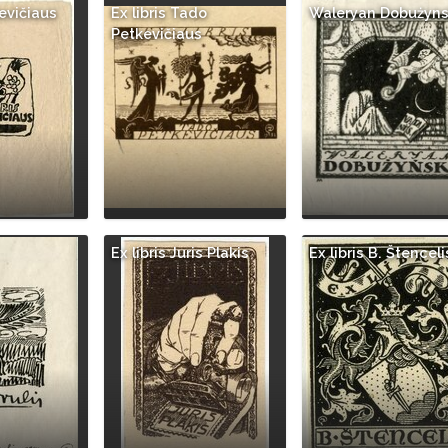
kevičiaus
Ex libris Tado
Waleryan Dobużyns
Petkevičiaus
Ex libris Juris Plakis
Ex libris B. Štenceli