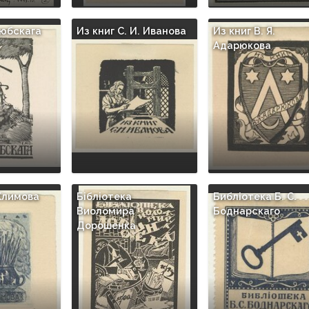
любскага
Из книг С. И. Иванова
Из книг B. Я.
Адарюкова
 Климова
Бiблiотека
Библiотека Б. С.
Виоломира
Боднарскаго
Дорошенка