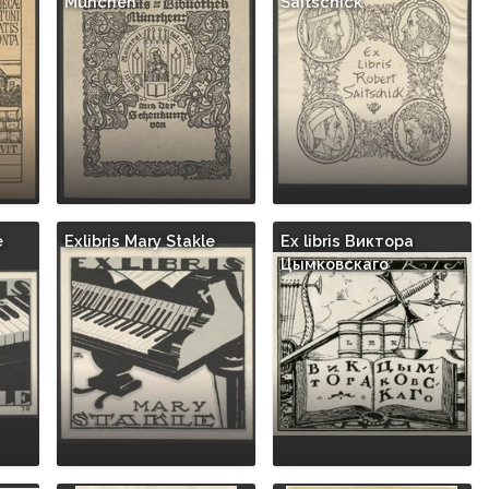
München
Saitschick
e
Exlibris Mary Stakle
Ex libris Виктора
Цымковскаго