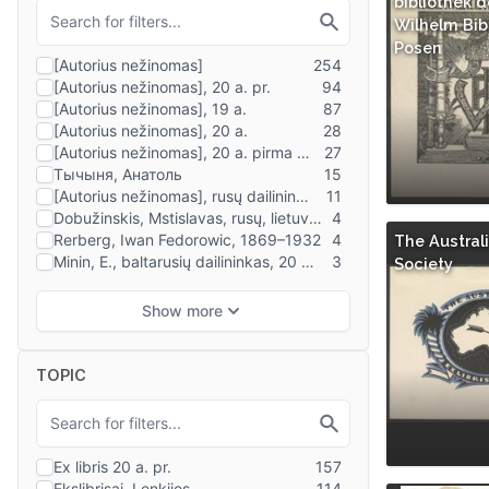
bibliothek d
Wilhelm Bib
Posen
The Australi
Society
TOPIC