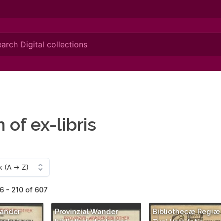
n of ex-libris
6 - 210 of 607
Wander
Provinzial Wander
Bibliothecæ Regiæ