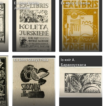
ki
Ex libris Koleta
Ex libris V. Drema
Jurskienė
s
Ex libris Stasys Pilka
Iз кнiг A.
Бараноускаса