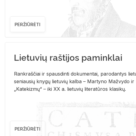
PERŽIŪRĖTI
Lietuvių raštijos paminklai
Rank­raš­čiai ir spaus­din­ti do­ku­men­tai, pa­ro­dan­tys lie­t
se­niau­sių kny­gų lie­tu­vių kal­ba – Mar­ty­no Ma­žvy­do ir
„Ka­te­kiz­mų“ – iki XX a. lie­tu­vių li­te­ra­tū­ros kla­si­kų.
PERŽIŪRĖTI