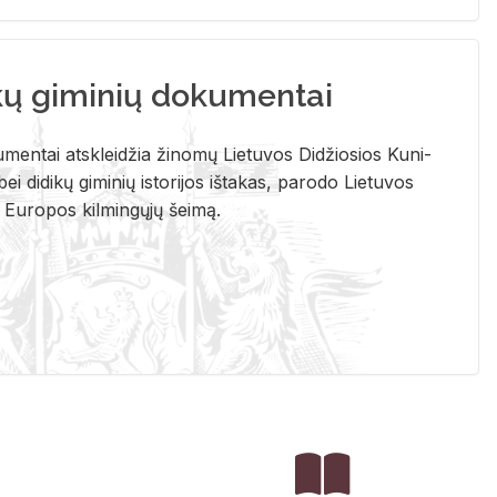
kų giminių dokumentai
u­men­tai at­sklei­džia ži­no­mų Lie­tu­vos Di­džio­sios Ku­ni­
ei di­di­kų gi­mi­nių is­to­ri­jos iš­ta­kas, pa­ro­do Lie­tu­vos
į Eu­ro­pos kil­min­gų­jų šei­mą.