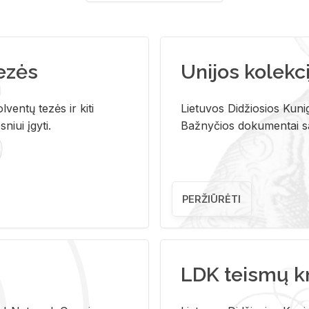
tezės
Unijos kolekci
ventų tezės ir kiti
Lietuvos Didžiosios Kunig
niui įgyti.
Bažnyčios dokumentai sau
PERŽIŪRĖTI
LDK teismų k