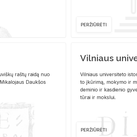
PERŽIŪRĖTI
Vilniaus univer
u­viš­kų raš­tų rai­dą nuo
Vil­niaus uni­ver­si­te­to is­to
 Mi­ka­lo­jaus Dauk­šos
to įkū­ri­mą, mo­ky­mo ir mo
de­mi­nio ir kas­die­nio gy­v
tū­rai ir moks­lui.
PERŽIŪRĖTI