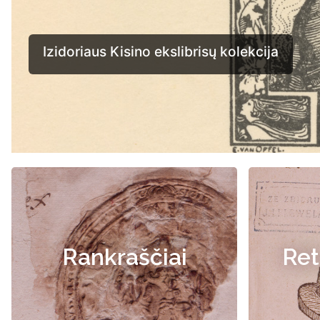
Rankraščiai
Ret