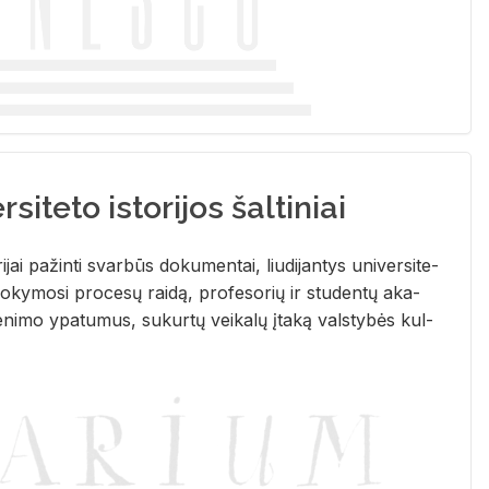
siteto istorijos šaltiniai
­ri­jai pa­žin­ti svar­būs do­ku­men­tai, liu­di­jan­tys uni­ver­si­te­
­ky­mo­si pro­ce­sų rai­dą, pro­fe­so­rių ir stu­den­tų aka­
e­ni­mo ypa­tu­mus, su­kur­tų vei­ka­lų įta­ką vals­ty­bės kul­