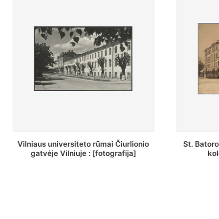
St. Batoro universiteto J. Pilsudskio
[Inventor
kolegija : [fotografija]
bazilijonų