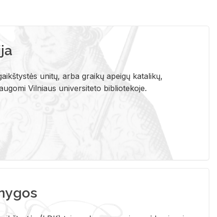
ja
aikštystės unitų, arba graikų apeigų katalikų,
gomi Vilniaus universiteto bibliotekoje.
nygos