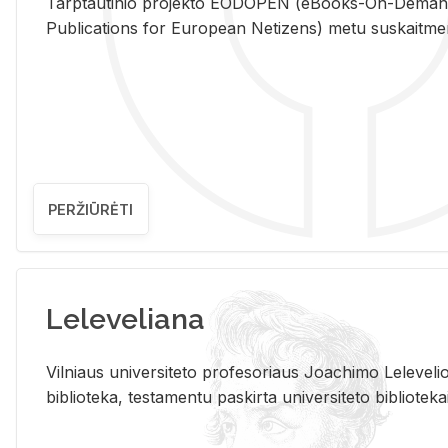
Tarp­tau­ti­nio pro­jek­to EO­DO­PEN (eBo­oks-On-De­m
Pub­li­ca­tions for Eu­ro­pe­an Ne­ti­zens) metu su­skait­me­nin­t
PERŽIŪRĖTI
Leleveliana
Vil­niaus uni­ver­si­te­to pro­fe­so­riaus Jo­a­chi­mo Le­le­ve
bi­b­lio­te­ka, te­sta­men­tu pa­skir­ta uni­ver­si­te­to bi­b­lio­te­ka