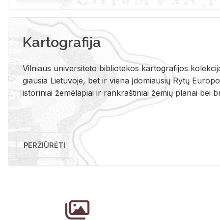
Kartografija
Vil­niaus uni­ver­si­te­to bi­b­lio­te­kos kar­to­gra­fi­jos ko­lek­c
giau­sia Lie­tu­vo­je, bet ir vie­na įdo­miau­sių Rytų Eu­ro­po­je
is­to­ri­niai že­mė­la­piai ir rank­raš­ti­niai že­mių pla­nai bei br
PERŽIŪRĖTI