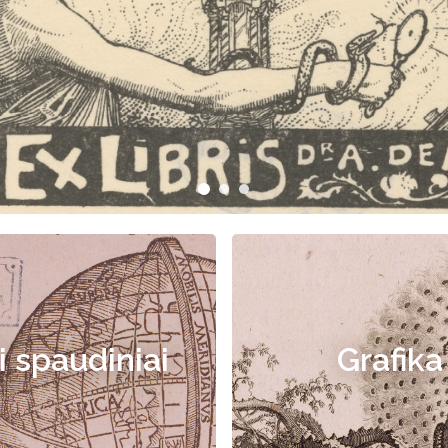
i spaudiniai
Grafika