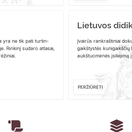
Lietuvos didi
i­ja yra ne tik pati tur­tin­
Įvai­rūs rank­raš­ti­niai do­k
. Rin­ki­nį su­da­ro at­la­sai,
gaikš­tys­tės ku­ni­gaikš­čių b
ė­ži­niai.
aukš­tuo­me­nės įsi­lie­ji­mą 
PERŽIŪRĖTI