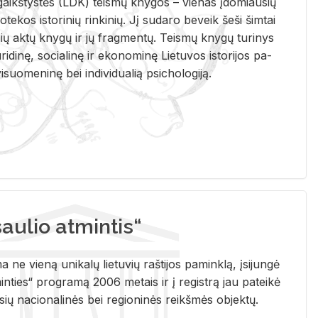
i­gaikš­tys­tės (LDK) teis­mų kny­gos – vie­nas įdo­miau­sių
lio­te­kos is­to­ri­nių rin­ki­nių. Jį su­da­ro be­veik šeši šim­tai
ų aktų kny­gų ir jų frag­men­tų. Teis­mų kny­gų tu­ri­nys
u­ri­di­nę, so­cia­li­nę ir eko­no­mi­nę Lie­tu­vos is­to­ri­jos pa­
­suo­me­ni­nę bei in­di­vi­dua­lią psi­cho­lo­gi­ją.
ulio atmintis“
ne vieną unikalų lietuvių raštijos paminklą, įsijungė
ties“ programą 2006 metais ir į registrą jau pateikė
usių nacionalinės bei regioninės reikšmės objektų.