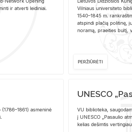
and-Ne­twork Ope­ning
Lie­tu­vos Di­džio­sios Ku­n
i ir at­ver­ti lei­di­niai.
Vil­niaus uni­ver­si­te­to bi­b­
1540–1845 m. rank­raš­ti­ni
at­spin­di pla­čią po­li­ti­nę, j
no­ra­mą, pra­ei­ties bui­tį, vi
PERŽIŪRĖTI
UNESCO „Pasa
­lio (1786–1861) as­me­ni­nė
VU biblioteka, saugodama 
i.
į UNESCO „Pasaulio atmin
kelias dešimtis vertingia