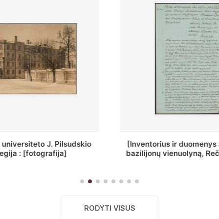
ius ir duomenys apie Selcų
„Wiadomośc Połockiey 
 vienuolyną, Rečycos pav.]
Dyecezyi..."
RODYTI VISUS