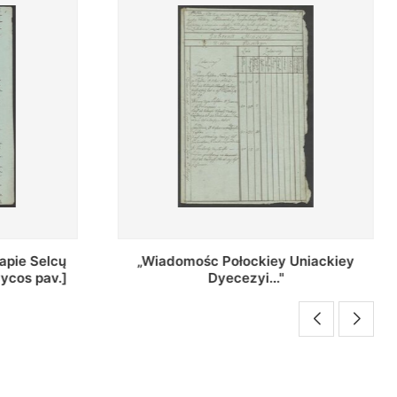
Uniackiey
Regestr Parochow Dekanatu
Brzeskiego