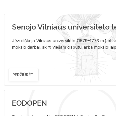
Senojo Vilniaus universiteto 
Jėzuitiškojo Vilniaus universiteto (1579–1773 m.) absol
mokslo darbai, skirti viešam disputui arba mokslo laips
PERŽIŪRĖTI
EODOPEN