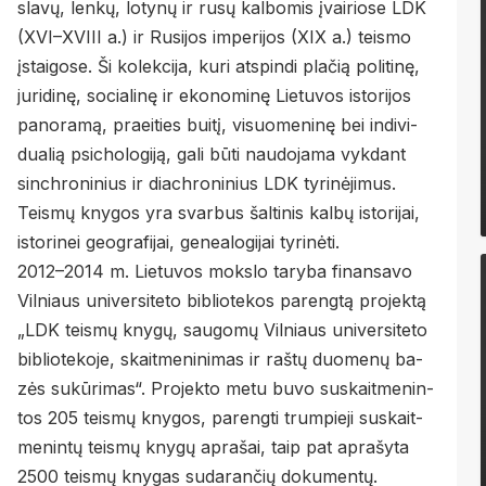
sla­vų, len­kų, lo­ty­nų ir rusų kal­bo­mis įvai­rio­se LDK
(XVI–XVI­II a.) ir Ru­si­jos im­pe­ri­jos (XIX a.) teis­mo
įstai­go­se. Ši ko­lek­ci­ja, kuri at­spin­di pla­čią po­li­ti­nę,
ju­ri­di­nę, so­cia­li­nę ir eko­no­mi­nę Lie­tu­vos is­to­ri­jos
pa­no­ra­mą, pra­ei­ties bui­tį, vi­suo­me­ni­nę bei in­di­vi­
dua­lią psi­cho­lo­gi­ją, gali būti nau­do­ja­ma vyk­dant
sin­ch­ro­ni­nius ir diach­ro­ni­nius LDK ty­ri­nė­ji­mus.
Teis­mų kny­gos yra svar­bus šal­ti­nis kal­bų is­to­ri­jai,
is­to­ri­nei geo­gra­fi­jai, ge­nea­lo­gi­jai ty­ri­nė­ti.
2012–2014 m. Lie­tu­vos moks­lo ta­ry­ba fi­nan­sa­vo
Vil­niaus uni­ver­si­te­to bi­b­lio­te­kos pa­reng­tą pro­jek­tą
„LDK teis­mų kny­gų, sau­go­mų Vil­niaus uni­ver­si­te­to
bi­b­lio­te­ko­je, skait­me­ni­ni­mas ir raš­tų duo­me­nų ba­
zės su­kū­ri­mas“. Pro­jek­to metu buvo su­skait­me­nin­
tos 205 teis­mų kny­gos, pa­reng­ti trum­pie­ji su­skait­
me­nin­tų teis­mų kny­gų ap­ra­šai, taip pat ap­ra­šy­ta
2500 teis­mų kny­gas su­da­ran­čių do­ku­men­tų.