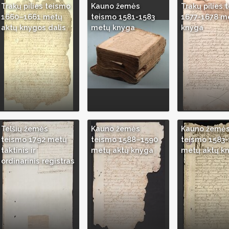
Trakų pilies teismo
Kauno žemės
Trakų pilies 
1660–1661 metų
teismo 1581-1583
1677-1678 m
aktų knygos dalis
metų knyga
knyga
Telšių žemės
Kauno žemės
Kauno žemė
teismo 1792 metų
teismo 1588–1590
teismo 1583
taktinis ir
metų aktų knyga
metų aktų k
ordinarinis registras