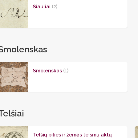
Šiauliai
(2)
Smolenskas
Smolenskas
(1)
Telšiai
Telšių pilies ir žemės teismų aktų