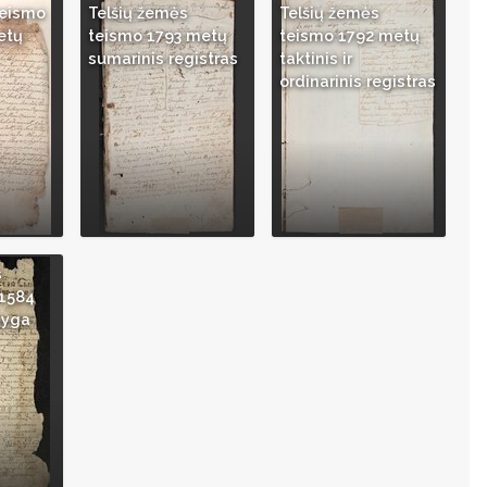
teismo
Telšių žemės
Telšių žemės
etų
teismo 1793 metų
teismo 1792 metų
sumarinis registras
taktinis ir
ordinarinis registras
s
-1584
nyga