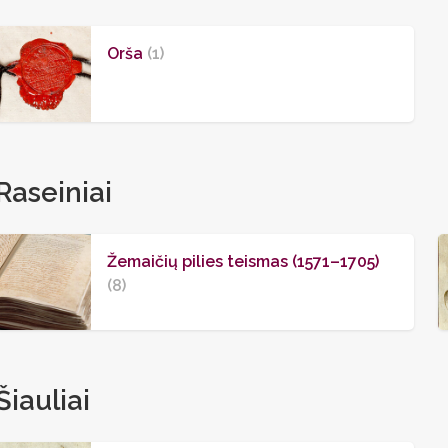
Orša
(1)
Raseiniai
Žemaičių pilies teismas (1571–1705)
(8)
Šiauliai