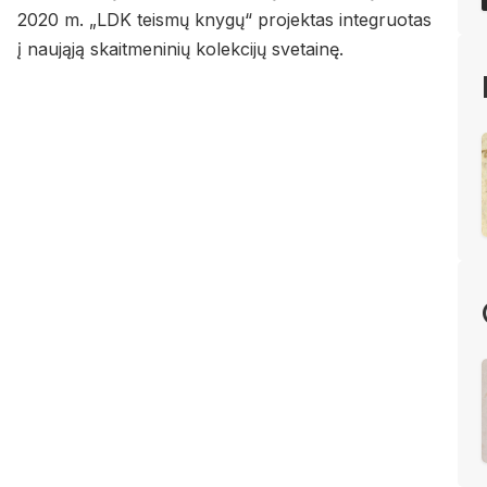
2020 m. „LDK teis­mų kny­gų“ pro­jek­tas in­te­gruo­tas
į nau­ją­ją skait­me­ni­nių ko­lek­ci­jų sve­tai­nę.