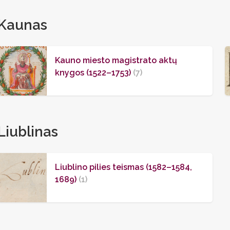
Kaunas
Kauno miesto magistrato aktų
knygos (1522–1753)
(7)
Liublinas
Liublino pilies teismas (1582–1584,
1689)
(1)