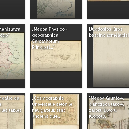
Stanisława
„Mappa Physico -
[Juodosios jūros
iego"
geographica
baseino žemėlapis]
Carpathorum
Principal..."
heatre du
„Cosmographie
"Mappa Gruntow,
s
Universelle selon le
sianozęci, lasow,
les tables
navigateur, tant
zarosli Dworu
anciens que…
Kłopotu..."