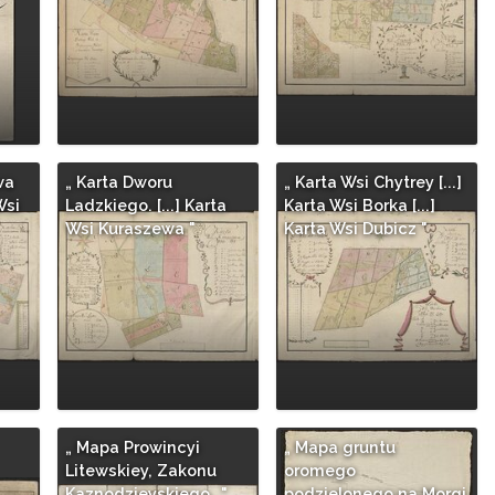
wa
„ Karta Dworu
„ Karta Wsi Chytrey [...]
Wsi
Ladzkiego. [...] Karta
Karta Wsi Borka [...]
Wsi Kuraszewa "
Karta Wsi Dubicz "
„ Mapa Prowincyi
„ Mapa gruntu
Litewskiey, Zakonu
oromego
Kaznodzieyskiego..."
podzielonego na Morgi