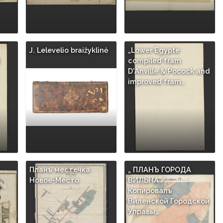
J. Lelevelio braižyklinė
„Lower Egypte
compiled fram
D'Anville & Pocock and
improved fram…
Планъ местечка
„ ПЛАНЪ ГОРОДА
Новое-Место
ВИЛЬНА /
Копировалъ
Виленской Городской
Управы…