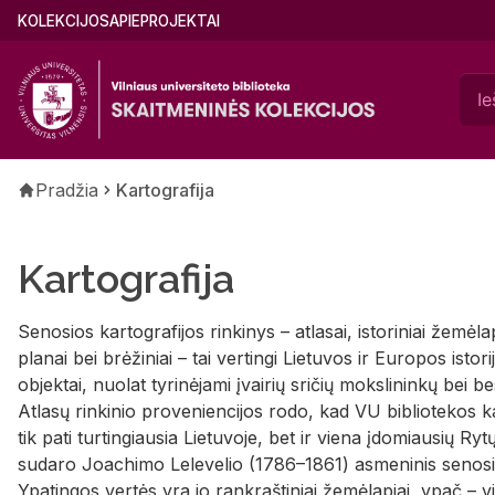
Pereiti
Main
KOLEKCIJOS
APIE
PROJEKTAI
į
menu
pagrindinį
(lithuanian)
turinį
Kelias
Pradžia
Kartografija
Kartografija
Senosios kartografijos rinkinys – atlasai, istoriniai žemėlap
planai bei brėžiniai – tai vertingi Lietuvos ir Europos isto
objektai, nuolat tyrinėjami įvairių sričių mokslininkų bei be
Atlasų rinkinio proveniencijos rodo, kad VU bibliotekos ka
tik pati turtingiausia Lietuvoje, bet ir viena įdomiausių R
sudaro Joachimo Lelevelio (1786–1861) asmeninis senosio
Ypatingos vertės yra jo rankraštiniai žemėlapiai, ypač – v