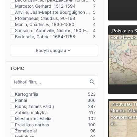
„Polska za 
Poniatowsk
TOPIC
„Nouveau T
Monde. Atla
comprenant 
et…