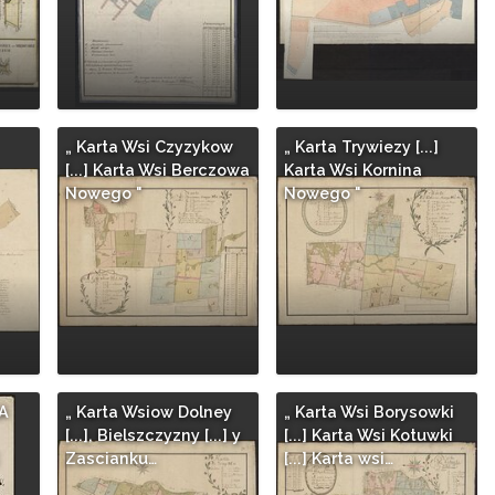
„ Karta Wsi Czyzykow
„ Karta Trywiezy [...]
[...] Karta Wsi Berczowa
Karta Wsi Kornina
Nowego "
Nowego "
A
„ Karta Wsiow Dolney
„ Karta Wsi Borysowki
[...], Bielszczyzny [...] y
[...] Karta Wsi Kotuwki
Zascianku…
[...] Karta wsi…