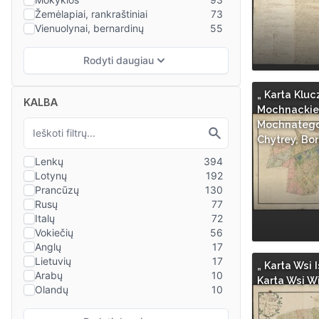
„ Karta Kluc
KALBA
Mochnackie
Mochnatego
Chytrey, Bor
„ Karta Wsi I
Karta Wsi W