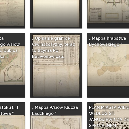
za
„ Opisanie granice
„ Mappa hrabstwa
go Wsiow
Ciwinszczyzny, teraz
Bychowskiego "
, Dubicz,
to trzyma Po
ka,…
Baliwonowiczu…
stoku [...]
„ Mappa Wsiow Klucza
PLAN MIASTA WILN
itowa "
Ladzkiego "
WEDŁÓG ST.
JANUSZEWICZA ZE
SPECJALNEM…