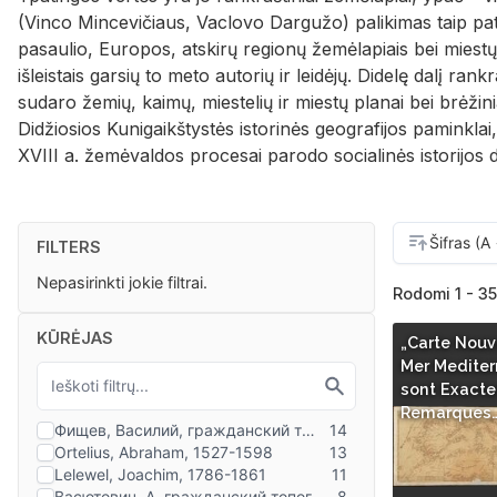
(Vinco Mincevičiaus, Vaclovo Dargužo) palikimas taip pa
pasaulio, Europos, atskirų regionų žemėlapiais bei miestų 
išleistais garsių to meto autorių ir leidėjų. Didelę dalį rankr
sudaro žemių, kaimų, miestelių ir miestų planai bei brėžini
Didžiosios Kunigaikštystės istorinės geografijos paminklai
XVIII a. žemėvaldos procesai parodo socialinės istorijos 
FILTERS
Nepasirinkti jokie filtrai.
Rodomi 1 - 35
KŪRĖJAS
„Carte Nouve
Mer Mediter
sont Exact
Remarques