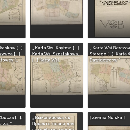
Waskow [...]
„ Karta Wsi Koyłow. [...]
„ Karta Wsi Berczo
zywca [...]
Karta Wsi Szostakowa.
Starego [...]. Karta 
utowey […
[...] Karta Wsi…
Dawidowcow "
bucza [...].
„ Выкопировка съ
[ Ziemia Nurska ]
rza. "
Проэктъ-плана для
устройства города