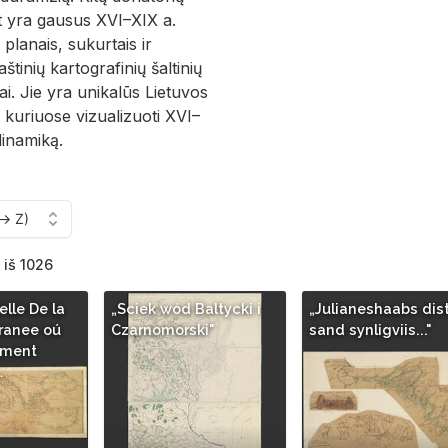
t yra gausus XVI–XIX a.
planais, sukurtais ir
aštinių kartografinių šaltinių
ai. Jie yra unikalūs Lietuvos
, kuriuose vizualizuoti XVI–
dinamiką.
 iš 1026
lle De la
„Sciek wód Baltycki i
„Julianeshaabs dist
ranee oú
Czarnomorski"
sand synligviis..."
ement
…