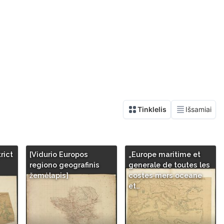
rict
[Vidurio Europos
„Europe maritime et
regiono geografinis
generale de toutes les
žemėlapis]
costes mers oceane
et…