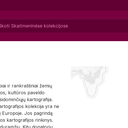
iai ir rankraštiniai žemių
rijos, kultūros paveldo
sidominčiųjų kartografija.
rtografijos kolekcija yra ne
ytų Europoje. Jos pagrindą
s kartografijos rinkinys.
iduramžių. Kitų donatorių