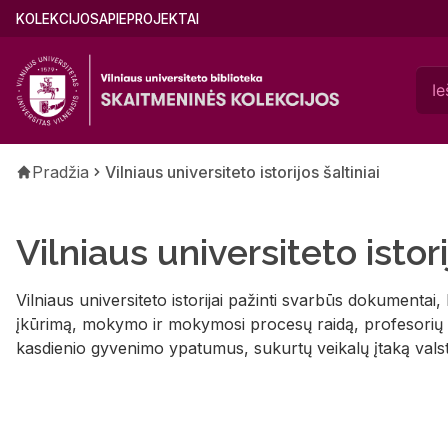
Pereiti
Main
KOLEKCIJOS
APIE
PROJEKTAI
į
menu
pagrindinį
(lithuanian)
turinį
Kelias
Pradžia
Vilniaus universiteto istorijos šaltiniai
Vilniaus universiteto istori
Vilniaus universiteto istorijai pažinti svarbūs dokumentai, 
įkūrimą, mokymo ir mokymosi procesų raidą, profesorių i
kasdienio gyvenimo ypatumus, sukurtų veikalų įtaką valst