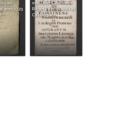
esu ab
seu Liber Continens
d anni 1723
Ritum Promovendi et
m…
Catalogum…