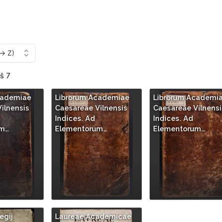
iš 7
cademiae
Librorum Academiae
Librorum Academi
ilnensis
Caesareae Vilnensis
Caesareae Vilnensi
Indices. Ad
Indices. Ad
um…
Elementorum…
Elementorum…
egij
Laureae Academicae