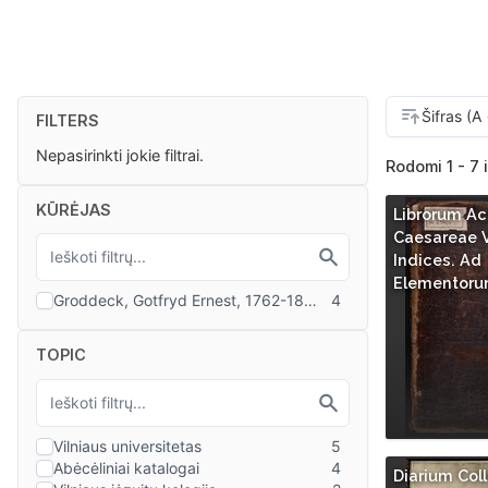
FILTERS
Nepasirinkti jokie filtrai.
Rodomi 1 - 7 
KŪRĖJAS
Librorum A
Caesareae V
Indices. Ad
Elementor
TOPIC
Diarium Coll