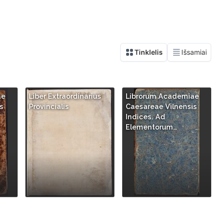
ae
Liber Extraordinarius
Librorum Academiae
s
Provincialis
Caesareae Vilnensis
Indices. Ad
Elementorum…