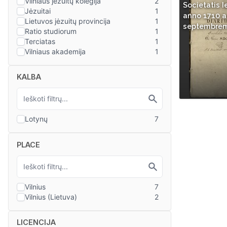
Societatis I
anno 1710 a
septembre
KALBA
PLACE
LICENCIJA