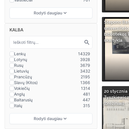
Stepono Ba
universiteto
KALBA
bibliotekos 
skaitykla
20 stycznia
Tyszkiewicz..
[brėžiniai]