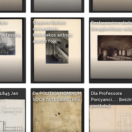
toro
Stepono Batoro
Restauravimo darba
universiteto
Smuglevičiaus salė
Profesorių
bibliotekos antrojo
aukšto fojė
 1845 Jan
De POLITICA HOMINUM
Dla Professora
. :
SOCIETATE LIBRI TRES
Porcyanci... : [brėži
pieštuku]