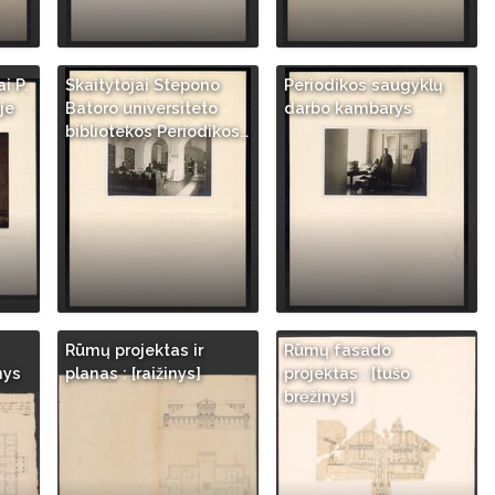
i P.
Skaitytojai Stepono
Periodikos saugyklų
je
Batoro universiteto
darbo kambarys
bibliotekos Periodikos…
Rūmų projektas ir
Rūmų fasado
nys
planas : [raižinys]
projektas : [tušo
brėžinys]