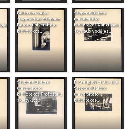
Baltosios salės
Stepono Batoro
fragmentas Stepono
universiteto
ojai
Batoro universiteto
bibliotekos Rankraščių
bibliotekos…
skyriaus vedėjas…
Stepono Batoro
P. Smuglevičiaus salė
universiteto
Stepono Batoro
bibliotekos Profesorių
universiteto
skaityklos…
bibliotekos…