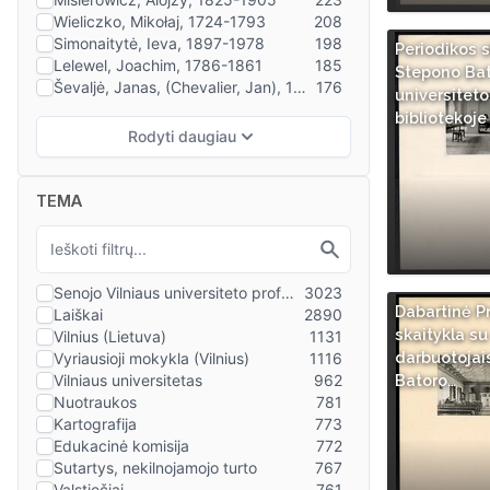
Periodikos s
Stepono Ba
universiteto
bibliotekoje
TEMA
Dabartinė P
skaitykla su
darbuotojai
Batoro…