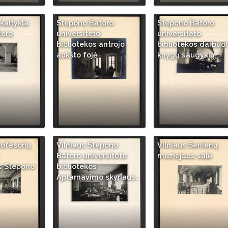
kaitykla
Stepono Batoro
Stepono Batoro
toro
universiteto
universiteto
bibliotekos antrojo
bibliotekos darbuot
aukšto fojė
knygų saugyklų…
rofesorių
Vilniaus Stepono
Vilniaus Senienų
Batoro universiteto
muziejaus salė
s Stepono
bibliotekos
Aptarnavimo skyriaus…