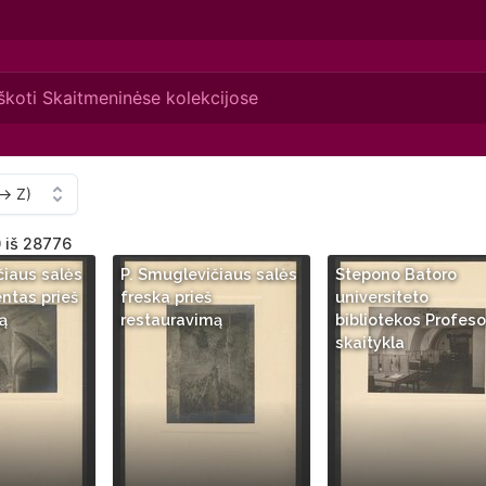
0 iš 28776
čiaus salės
P. Smuglevičiaus salės
Stepono Batoro
ntas prieš
freska prieš
universiteto
ą
restauravimą
bibliotekos Profeso
skaitykla