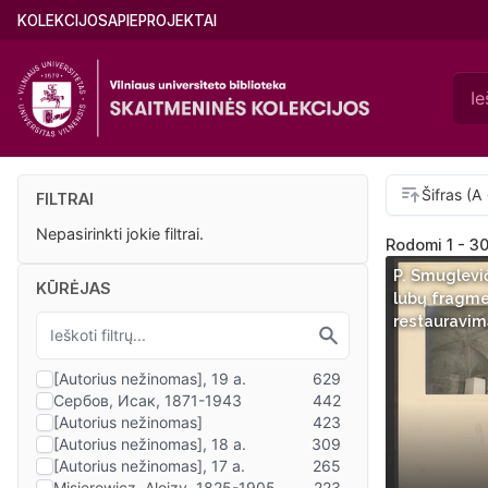
Pereiti
Main
KOLEKCIJOS
APIE
PROJEKTAI
į
menu
pagrindinį
(lithuanian)
turinį
FILTRAI
Nepasirinkti jokie filtrai.
Rodomi 1 - 3
P. Smuglevi
KŪRĖJAS
lubų fragme
restauravim