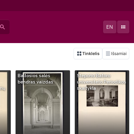
EN
Baltosios salės
Stepono Batoro
bendras vaizdas
universiteto Periodikos
rių
skaitykla