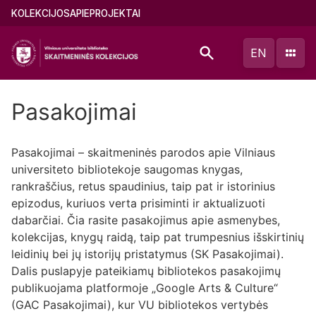
Pereiti
Main
KOLEKCIJOS
APIE
PROJEKTAI
į
menu
pagrindinį
(lithuanian)
EN
turinį
Pasakojimai
Pasakojimai – skaitmeninės parodos apie Vilniaus
universiteto bibliotekoje saugomas knygas,
rankraščius, retus spaudinius, taip pat ir istorinius
epizodus, kuriuos verta prisiminti ir aktualizuoti
dabarčiai. Čia rasite pasakojimus apie asmenybes,
kolekcijas, knygų raidą, taip pat trumpesnius išskirtinių
leidinių bei jų istorijų pristatymus (SK Pasakojimai).
Dalis puslapyje pateikiamų bibliotekos pasakojimų
publikuojama platformoje „Google Arts & Culture“
(GAC Pasakojimai), kur VU bibliotekos vertybės