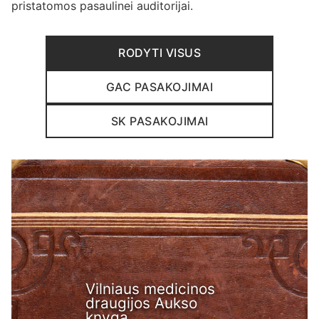
pristatomos pasaulinei auditorijai.
RODYTI VISUS
GAC PASAKOJIMAI
SK PASAKOJIMAI
Vilniaus medicinos
draugijos Aukso
knyga