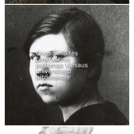
Onos Šimaitės
rankraštinis
palikimas Vilniaus
universiteto
bibliotekoje