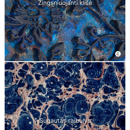
Žingsniuojanti klišė
Sugautas raibulys