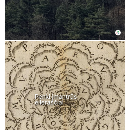
Penki įmantrūs
eilėraščiai