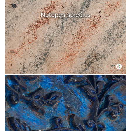
Nutūpęs spiečius