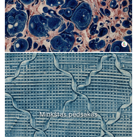
Minkštas pėdsakas