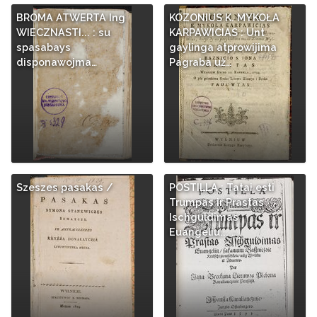
BROMA ATWERTA Ing
KOZONIUS K. MYKOŁA
WIECZNASTI... : su
KARPAWICIAS : Unt
spasabays
gaylinga atprowijima
disponawojma…
Pagraba už…
Szeszes pasakas /
POSTILLA : Tatai esti
Trumpas ir Prastas
Ischguldimas
Euangeliu... …