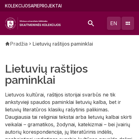
Pereiti
Main
KOLEKCIJOS
APIE
PROJEKTAI
į
menu
pagrindinį
(lithuanian)
EN
turinį
Kelias
Pradžia
Lietuvių raštijos paminklai
Lietuvių raštijos
paminklai
Lietuvos kultūrai, raštijos istorijai svarbūs ne tik
ankstyvieji spaudos paminklai lietuvių kalba, bet ir
lietuvių literatūros klasikų rašytinis palikimas.
Daugiausia tai religiniai tekstai arba lietuvių kalbai skirti
veikalai – gramatikos, žodynai, katekizmai – bei įvairių
autorių korespondencija, jų literatūrinis indėlis,