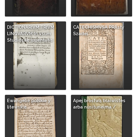
DICTIONARIVM TRIVM
CATECHISMVSA PRAsty
LINGVARVM In vsum
Szadei
Studiosae Iuuentutis
Ewangelie polskie y
Apej brostwą błaiwistes
litewskie
arba nusiturieima /