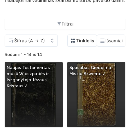
neabejotinai vadintinas svarbia kultūros paveldo dalimi.
Filtrai
Rodomi 1 - 14 iš 14
Naujas Testamentas
Spasabas Giedoima
músû Wieszpatiês ir
Misziu Szwentu /
Iszganytojo Jēzaus
Kristaus /