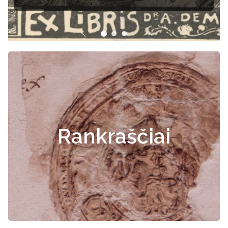
dokumentai
Rankraščiai