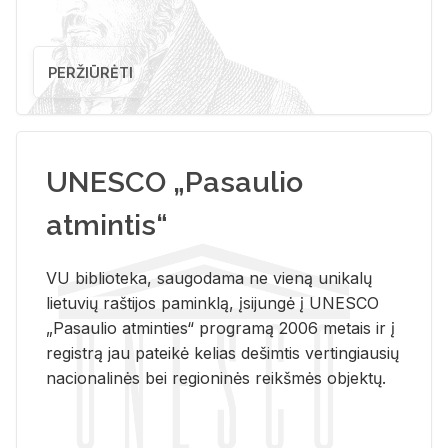
PERŽIŪRĖTI
UNESCO „Pasaulio
atmintis“
VU biblioteka, saugodama ne vieną unikalų
lietuvių raštijos paminklą, įsijungė į UNESCO
„Pasaulio atminties“ programą 2006 metais ir į
registrą jau pateikė kelias dešimtis vertingiausių
nacionalinės bei regioninės reikšmės objektų.