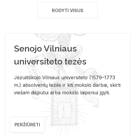
RODYTI VISUS
Senojo Vilniaus
universiteto tezės
Jėzuitiškojo Vilniaus universiteto (1579–1773
m.) absolventų tezės ir kiti mokslo darbai, skirti
viešam disputui arba mokslo laipsniui įgyti.
PERŽIŪRĖTI