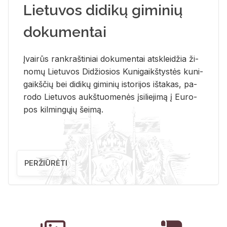
Lietuvos didikų giminių
dokumentai
Įvai­rūs rank­raš­ti­niai do­ku­men­tai at­sklei­džia ži­
no­mų Lie­tu­vos Di­džio­sios Ku­ni­gaikš­tys­tės ku­ni­
gaikš­čių bei di­di­kų gi­mi­nių is­to­ri­jos iš­ta­kas, pa­
ro­do Lie­tu­vos aukš­tuo­me­nės įsi­lie­ji­mą į Eu­ro­
pos kil­min­gų­jų šei­mą.
PERŽIŪRĖTI