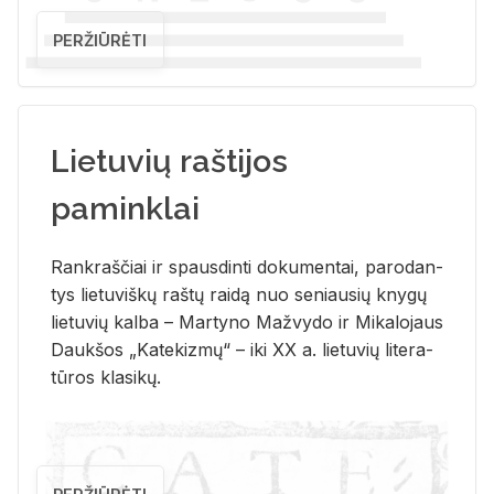
PERŽIŪRĖTI
Lietuvių raštijos
paminklai
Rank­raš­čiai ir spaus­din­ti do­ku­men­tai, pa­ro­dan­
tys lie­tu­viš­kų raš­tų rai­dą nuo se­niau­sių kny­gų
lie­tu­vių kal­ba – Mar­ty­no Ma­žvy­do ir Mi­ka­lo­jaus
Dauk­šos „Ka­te­kiz­mų“ – iki XX a. lie­tu­vių li­te­ra­
tū­ros kla­si­kų.