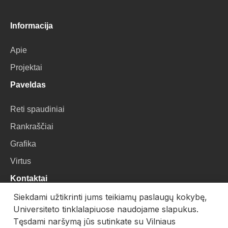
Informacija
Apie
Projektai
Paveldas
Reti spaudiniai
Rankraščiai
Grafika
Virtus
Kontaktai
Siekdami užtikrinti jums teikiamų paslaugų kokybę,
VU Biblioteka
Universiteto tinklalapiuose naudojame slapukus.
Universiteto g. 3, LT-01122, Vilnius
Tęsdami naršymą jūs sutinkate su Vilniaus