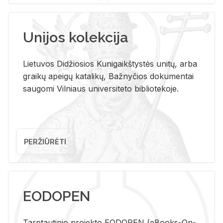
Unijos kolekcija
Lietuvos Didžiosios Kunigaikštystės unitų, arba
graikų apeigų katalikų, Bažnyčios dokumentai
saugomi Vilniaus universiteto bibliotekoje.
PERŽIŪRĖTI
EODOPEN
Tarp­tau­ti­nio pro­jek­to EO­DO­PEN (eBo­oks-On-