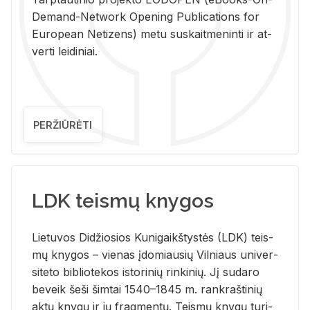
De­mand-Ne­twork Ope­ning Pub­li­ca­tions for
Eu­ro­pe­an Ne­ti­zens) metu su­skait­me­nin­ti ir at­
ver­ti lei­di­niai.
PERŽIŪRĖTI
LDK teismų knygos
Lie­tu­vos Di­džio­sios Ku­ni­gaikš­tys­tės (LDK) teis­
mų kny­gos – vie­nas įdo­miau­sių Vil­niaus uni­ver­
si­te­to bi­b­lio­te­kos is­to­ri­nių rin­ki­nių. Jį su­da­ro
be­veik šeši šim­tai 1540–1845 m. rank­raš­ti­nių
aktų kny­gų ir jų frag­men­tų. Teis­mų kny­gų tu­ri­