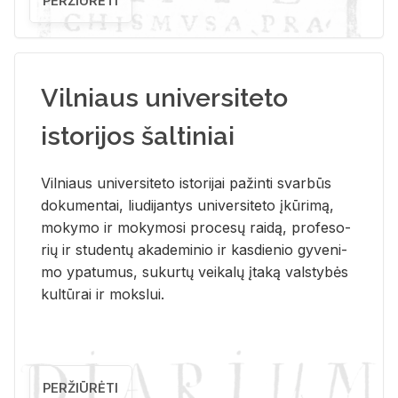
PERŽIŪRĖTI
Vilniaus universiteto
istorijos šaltiniai
Vil­niaus uni­ver­si­te­to is­to­ri­jai pa­žin­ti svar­būs
do­ku­men­tai, liu­di­jan­tys uni­ver­si­te­to įkū­ri­mą,
mo­ky­mo ir mo­ky­mo­si pro­ce­sų rai­dą, pro­fe­so­
rių ir stu­den­tų aka­de­mi­nio ir kas­die­nio gy­ve­ni­
mo ypa­tu­mus, su­kur­tų vei­ka­lų įta­ką vals­ty­bės
kul­tū­rai ir moks­lui.
PERŽIŪRĖTI