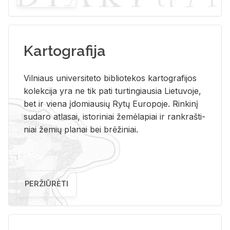
Kartografija
Vil­niaus uni­ver­si­te­to bi­b­lio­te­kos kar­to­gra­fi­jos
ko­lek­ci­ja yra ne tik pati tur­tin­giau­sia Lie­tu­vo­je,
bet ir vie­na įdo­miau­sių Rytų Eu­ro­po­je. Rin­ki­nį
su­da­ro at­la­sai, is­to­ri­niai že­mė­la­piai ir rank­raš­ti­
niai že­mių pla­nai bei brė­ži­niai.
PERŽIŪRĖTI