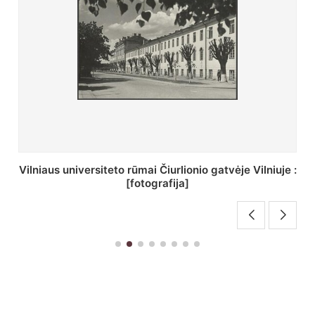
St. Batoro universiteto J. Pilsudskio kolegija :
[fotografija]