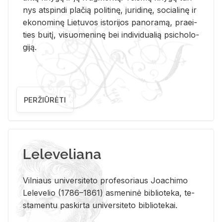
nys at­spin­di pla­čią po­li­ti­nę, ju­ri­di­nę, so­cia­li­nę ir
eko­no­mi­nę Lie­tu­vos is­to­ri­jos pa­no­ra­mą, pra­ei­
ties bui­tį, vi­suo­me­ni­nę bei in­di­vi­dua­lią psi­cho­lo­
gi­ją.
PERŽIŪRĖTI
Leleveliana
Vil­niaus uni­ver­si­te­to pro­fe­so­riaus Jo­a­chi­mo
Le­le­ve­lio (1786–1861) as­me­ni­nė bi­b­lio­te­ka, te­
sta­men­tu pa­skir­ta uni­ver­si­te­to bi­b­lio­te­kai.