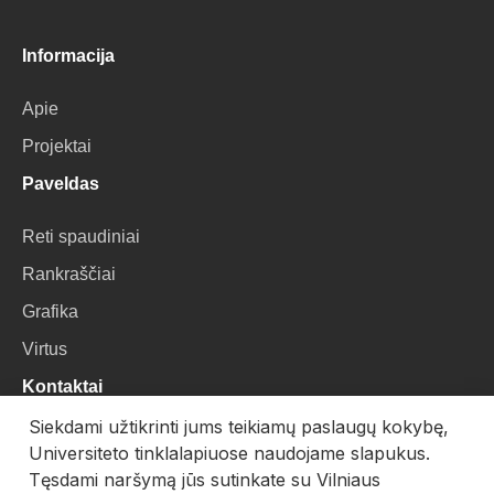
Informacija
Apie
Projektai
Paveldas
Reti spaudiniai
Rankraščiai
Grafika
Virtus
Kontaktai
Siekdami užtikrinti jums teikiamų paslaugų kokybę,
VU Biblioteka
Universiteto tinklalapiuose naudojame slapukus.
Universiteto g. 3, LT-01122, Vilnius
Tęsdami naršymą jūs sutinkate su Vilniaus