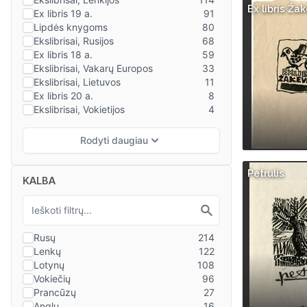
Ex libris Ža
Petrulis
KALBA