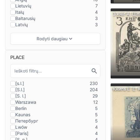
З кнiг А. Ш
PLACE
Книга E. E.