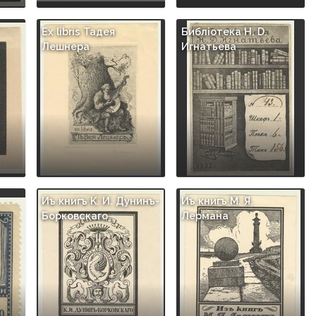
Ex libris Taдея
Библiотека Н. D.
Лешнера
Игнатьева
Иъ книгъ K. И. Дунинъ-
Иъ книгъ М. Я.
Борковскаго
Лермана