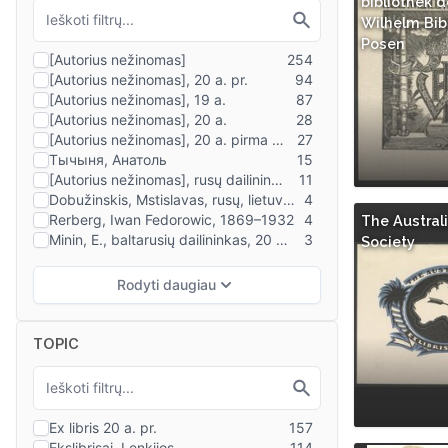
bibliothek d
Wilhelm Bib
Posen
The Australi
Society
TOPIC