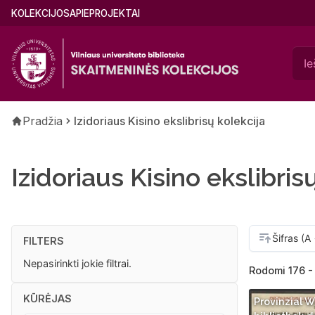
Pereiti
Main
KOLEKCIJOS
APIE
PROJEKTAI
į
menu
pagrindinį
(lithuanian)
turinį
Kelias
Pradžia
Izidoriaus Kisino ekslibrisų kolekcija
Izidoriaus Kisino ekslibris
FILTERS
Nepasirinkti jokie filtrai.
Rodomi 176 - 
KŪRĖJAS
Provinzial 