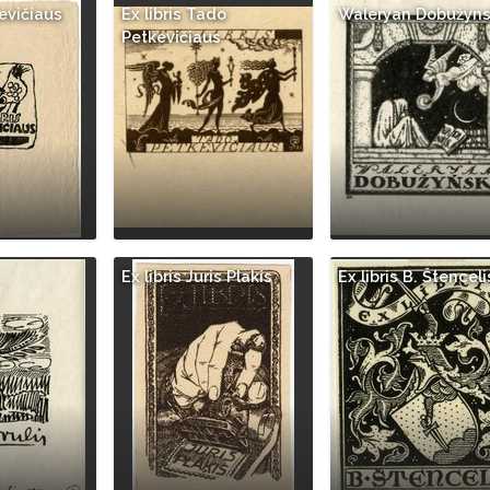
kevičiaus
Ex libris Tado
Waleryan Dobużyns
Petkevičiaus
Ex libris Juris Plakis
Ex libris B. Štenceli