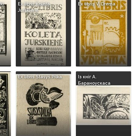
ki
Ex libris Koleta
Ex libris V. Drema
Jurskienė
s
Ex libris Stasys Pilka
Iз кнiг A.
Бараноускаса