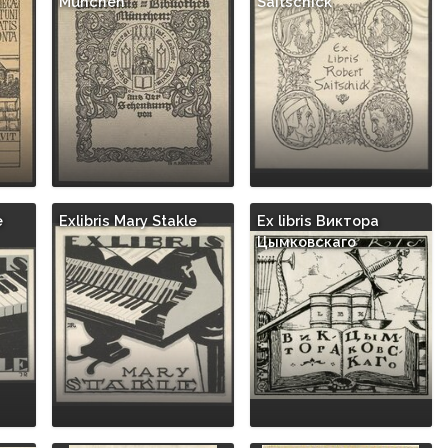
München
Saitschick
e
Exlibris Mary Stakle
Ex libris Виктора
Цымковскаго