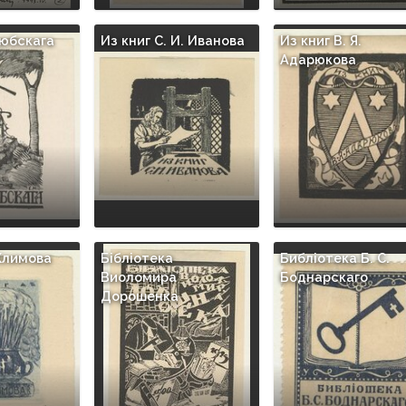
любскага
Из книг С. И. Иванова
Из книг B. Я.
Адарюкова
 Климова
Бiблiотека
Библiотека Б. С.
Виоломира
Боднарскаго
Дорошенка