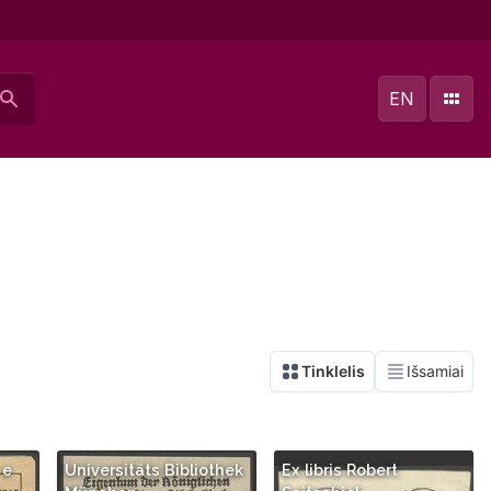
EN
 e
Universitäts Bibliothek
Ex libris Robert