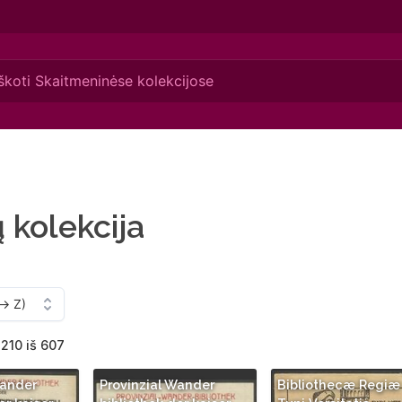
ų kolekcija
210 iš 607
Wander
Provinzial Wander
Bibliothecæ Regiæ