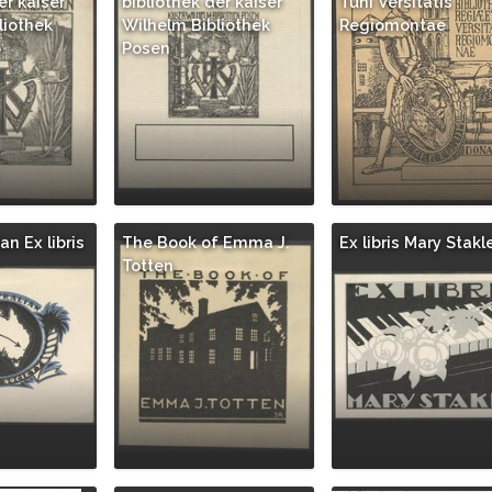
er kaiser
bibliothek der kaiser
Tuni Versitatis
liothek
Wilhelm Bibliothek
Regiomontae
Posen
an Ex libris
The Book of Emma J.
Ex libris Mary Stakl
Totten