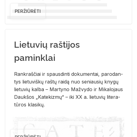
PERŽIŪRĖTI
Lietuvių raštijos
paminklai
Rank­raš­čiai ir spaus­din­ti do­ku­men­tai, pa­ro­dan­
tys lie­tu­viš­kų raš­tų rai­dą nuo se­niau­sių kny­gų
lie­tu­vių kal­ba – Mar­ty­no Ma­žvy­do ir Mi­ka­lo­jaus
Dauk­šos „Ka­te­kiz­mų“ – iki XX a. lie­tu­vių li­te­ra­
tū­ros kla­si­kų.