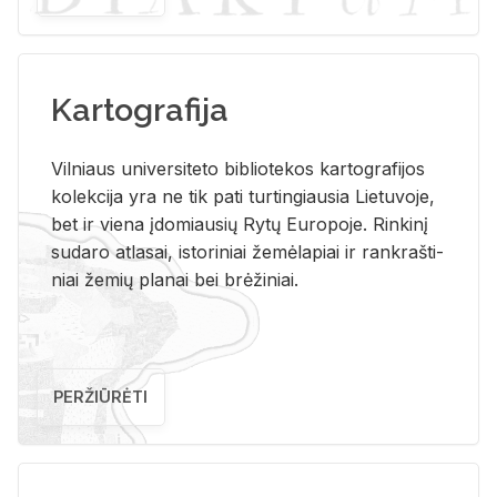
Kartografija
Vil­niaus uni­ver­si­te­to bi­b­lio­te­kos kar­to­gra­fi­jos
ko­lek­ci­ja yra ne tik pati tur­tin­giau­sia Lie­tu­vo­je,
bet ir vie­na įdo­miau­sių Rytų Eu­ro­po­je. Rin­ki­nį
su­da­ro at­la­sai, is­to­ri­niai že­mė­la­piai ir rank­raš­ti­
niai že­mių pla­nai bei brė­ži­niai.
PERŽIŪRĖTI