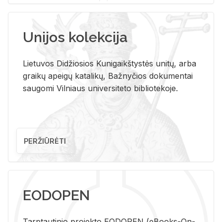
Unijos kolekcija
Lietuvos Didžiosios Kunigaikštystės unitų, arba
graikų apeigų katalikų, Bažnyčios dokumentai
saugomi Vilniaus universiteto bibliotekoje.
PERŽIŪRĖTI
EODOPEN
Tarp­tau­ti­nio pro­jek­to EO­DO­PEN (eBo­oks-On-