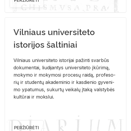
PERŽIŪRĖTI
Vilniaus universiteto
istorijos šaltiniai
Vil­niaus uni­ver­si­te­to is­to­ri­jai pa­žin­ti svar­būs
do­ku­men­tai, liu­di­jan­tys uni­ver­si­te­to įkū­ri­mą,
mo­ky­mo ir mo­ky­mo­si pro­ce­sų rai­dą, pro­fe­so­
rių ir stu­den­tų aka­de­mi­nio ir kas­die­nio gy­ve­ni­
mo ypa­tu­mus, su­kur­tų vei­ka­lų įta­ką vals­ty­bės
kul­tū­rai ir moks­lui.
PERŽIŪRĖTI