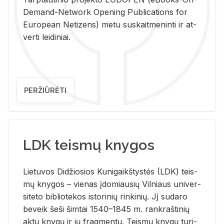
De­mand-Ne­twork Ope­ning Pub­li­ca­tions for
Eu­ro­pe­an Ne­ti­zens) metu su­skait­me­nin­ti ir at­
ver­ti lei­di­niai.
PERŽIŪRĖTI
LDK teismų knygos
Lie­tu­vos Di­džio­sios Ku­ni­gaikš­tys­tės (LDK) teis­
mų kny­gos – vie­nas įdo­miau­sių Vil­niaus uni­ver­
si­te­to bi­b­lio­te­kos is­to­ri­nių rin­ki­nių. Jį su­da­ro
be­veik šeši šim­tai 1540–1845 m. rank­raš­ti­nių
aktų kny­gų ir jų frag­men­tų. Teis­mų kny­gų tu­ri­