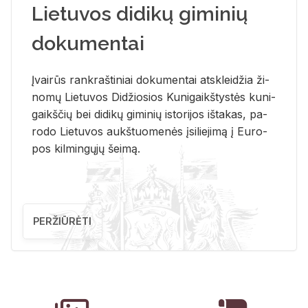
Lietuvos didikų giminių
dokumentai
Įvai­rūs rank­raš­ti­niai do­ku­men­tai at­sklei­džia ži­
no­mų Lie­tu­vos Di­džio­sios Ku­ni­gaikš­tys­tės ku­ni­
gaikš­čių bei di­di­kų gi­mi­nių is­to­ri­jos iš­ta­kas, pa­
ro­do Lie­tu­vos aukš­tuo­me­nės įsi­lie­ji­mą į Eu­ro­
pos kil­min­gų­jų šei­mą.
PERŽIŪRĖTI