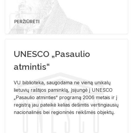
PERŽIŪRĖTI
UNESCO „Pasaulio
atmintis“
VU biblioteka, saugodama ne vieną unikalų
lietuvių raštijos paminklą, įsijungė į UNESCO
„Pasaulio atminties“ programą 2006 metais ir į
registrą jau pateikė kelias dešimtis vertingiausių
nacionalinės bei regioninės reikšmės objektų.