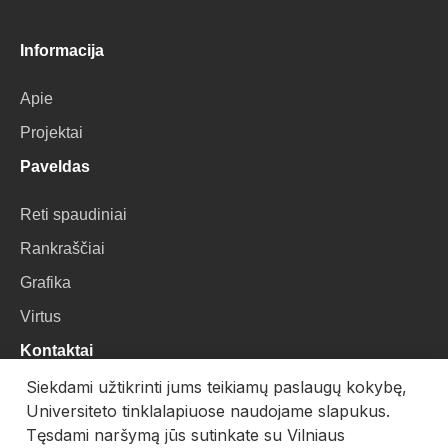
Informacija
Apie
Projektai
Paveldas
Reti spaudiniai
Rankraščiai
Grafika
Virtus
Kontaktai
Siekdami užtikrinti jums teikiamų paslaugų kokybę,
VU Biblioteka
Universiteto tinklalapiuose naudojame slapukus.
Universiteto g. 3, LT-01122, Vilnius
Tęsdami naršymą jūs sutinkate su Vilniaus