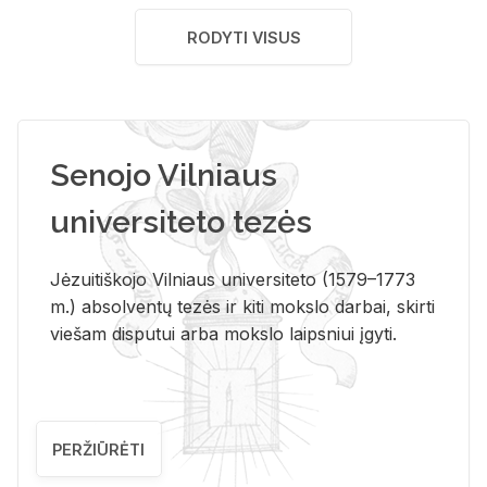
RODYTI VISUS
Senojo Vilniaus
universiteto tezės
Jėzuitiškojo Vilniaus universiteto (1579–1773
m.) absolventų tezės ir kiti mokslo darbai, skirti
viešam disputui arba mokslo laipsniui įgyti.
PERŽIŪRĖTI