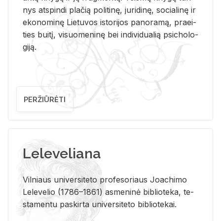
nys at­spin­di pla­čią po­li­ti­nę, ju­ri­di­nę, so­cia­li­nę ir
eko­no­mi­nę Lie­tu­vos is­to­ri­jos pa­no­ra­mą, pra­ei­
ties bui­tį, vi­suo­me­ni­nę bei in­di­vi­dua­lią psi­cho­lo­
gi­ją.
PERŽIŪRĖTI
Leleveliana
Vil­niaus uni­ver­si­te­to pro­fe­so­riaus Jo­a­chi­mo
Le­le­ve­lio (1786–1861) as­me­ni­nė bi­b­lio­te­ka, te­
sta­men­tu pa­skir­ta uni­ver­si­te­to bi­b­lio­te­kai.