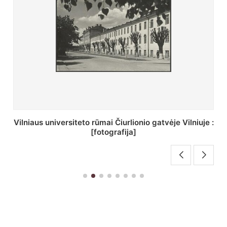
St. Batoro universiteto J. Pilsudskio kolegija :
[fotografija]