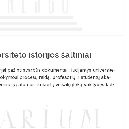
siteto istorijos šaltiniai
­ri­jai pa­žin­ti svar­būs do­ku­men­tai, liu­di­jan­tys uni­ver­si­te­
­ky­mo­si pro­ce­sų rai­dą, pro­fe­so­rių ir stu­den­tų aka­
e­ni­mo ypa­tu­mus, su­kur­tų vei­ka­lų įta­ką vals­ty­bės kul­