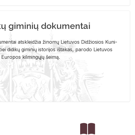
kų giminių dokumentai
u­men­tai at­sklei­džia ži­no­mų Lie­tu­vos Di­džio­sios Ku­ni­
ei di­di­kų gi­mi­nių is­to­ri­jos iš­ta­kas, pa­ro­do Lie­tu­vos
į Eu­ro­pos kil­min­gų­jų šei­mą.