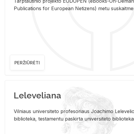
Tarp­tau­ti­nio pro­jek­to EO­DO­PEN (eBo­oks-On-De­m
Pub­li­ca­tions for Eu­ro­pe­an Ne­ti­zens) metu su­skait­me­nin­t
PERŽIŪRĖTI
Leleveliana
Vil­niaus uni­ver­si­te­to pro­fe­so­riaus Jo­a­chi­mo Le­le­ve
bi­b­lio­te­ka, te­sta­men­tu pa­skir­ta uni­ver­si­te­to bi­b­lio­te­ka