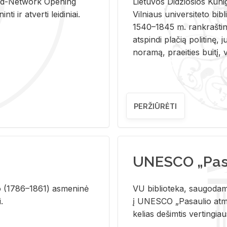
and-Ne­twork Ope­ning
Lie­tu­vos Di­džio­sios Ku­n
i ir at­ver­ti lei­di­niai.
Vil­niaus uni­ver­si­te­to bi­b­
1540–1845 m. rank­raš­ti­ni
at­spin­di pla­čią po­li­ti­nę, j
no­ra­mą, pra­ei­ties bui­tį, vi
PERŽIŪRĖTI
UNESCO „Pasa
­lio (1786–1861) as­me­ni­nė
VU biblioteka, saugodama 
i.
į UNESCO „Pasaulio atmin
kelias dešimtis vertingia