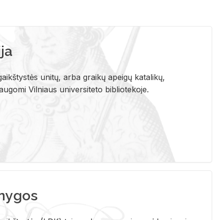
ja
aikštystės unitų, arba graikų apeigų katalikų,
gomi Vilniaus universiteto bibliotekoje.
nygos