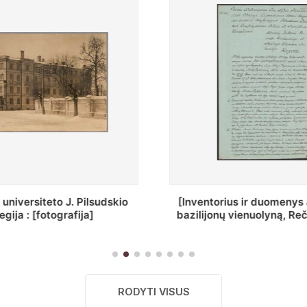
ius ir duomenys apie Selcų
„Wiadomośc Połockiey 
 vienuolyną, Rečycos pav.]
Dyecezyi..."
RODYTI VISUS