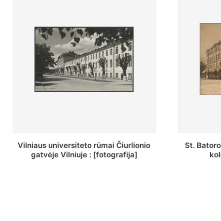
St. Batoro universiteto J. Pilsudskio
[Inventor
kolegija : [fotografija]
bazilijonų