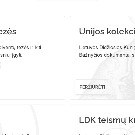
tezės
Unijos kolekci
ventų tezės ir kiti
Lietuvos Didžiosios Kunig
niui įgyti.
Bažnyčios dokumentai sau
PERŽIŪRĖTI
LDK teismų k