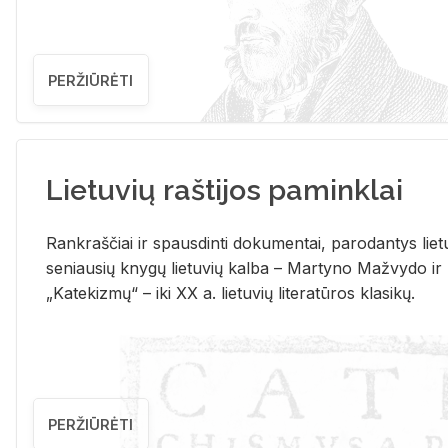
PERŽIŪRĖTI
Lietuvių raštijos paminklai
Rank­raš­čiai ir spaus­din­ti do­ku­men­tai, pa­ro­dan­tys lie­t
se­niau­sių kny­gų lie­tu­vių kal­ba – Mar­ty­no Ma­žvy­do ir
„Ka­te­kiz­mų“ – iki XX a. lie­tu­vių li­te­ra­tū­ros kla­si­kų.
PERŽIŪRĖTI