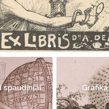
i spaudiniai
Grafika