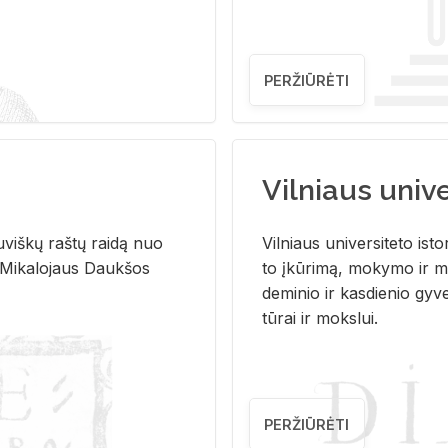
PERŽIŪRĖTI
Vilniaus univer
u­viš­kų raš­tų rai­dą nuo
Vil­niaus uni­ver­si­te­to is­to
 Mi­ka­lo­jaus Dauk­šos
to įkū­ri­mą, mo­ky­mo ir mo
de­mi­nio ir kas­die­nio gy­v
tū­rai ir moks­lui.
PERŽIŪRĖTI