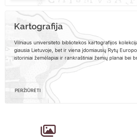
Kartografija
Vil­niaus uni­ver­si­te­to bi­b­lio­te­kos kar­to­gra­fi­jos ko­lek­c
giau­sia Lie­tu­vo­je, bet ir vie­na įdo­miau­sių Rytų Eu­ro­po­je
is­to­ri­niai že­mė­la­piai ir rank­raš­ti­niai že­mių pla­nai bei br
PERŽIŪRĖTI