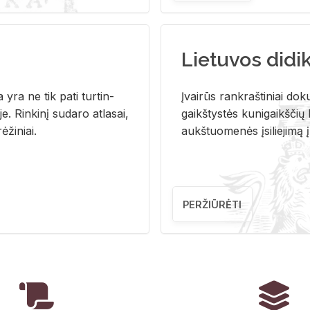
Lietuvos didi
i­ja yra ne tik pati tur­tin­
Įvai­rūs rank­raš­ti­niai do­k
. Rin­ki­nį su­da­ro at­la­sai,
gaikš­tys­tės ku­ni­gaikš­čių b
ė­ži­niai.
aukš­tuo­me­nės įsi­lie­ji­mą 
PERŽIŪRĖTI