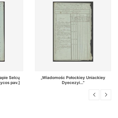
Uniackiey
Regestr Parochow Dekanatu
Brzeskiego