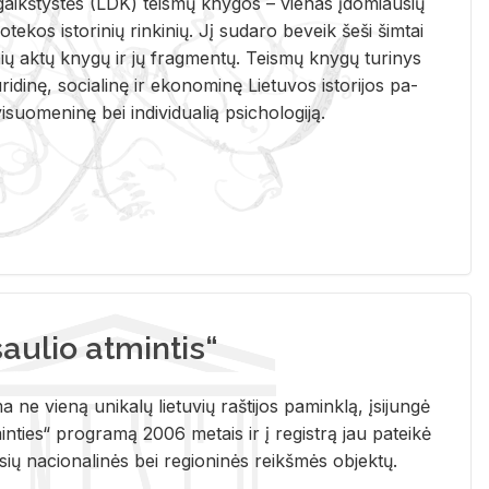
i­gaikš­tys­tės (LDK) teis­mų kny­gos – vie­nas įdo­miau­sių
lio­te­kos is­to­ri­nių rin­ki­nių. Jį su­da­ro be­veik šeši šim­tai
ų aktų kny­gų ir jų frag­men­tų. Teis­mų kny­gų tu­ri­nys
u­ri­di­nę, so­cia­li­nę ir eko­no­mi­nę Lie­tu­vos is­to­ri­jos pa­
­suo­me­ni­nę bei in­di­vi­dua­lią psi­cho­lo­gi­ją.
ulio atmintis“
ne vieną unikalų lietuvių raštijos paminklą, įsijungė
ties“ programą 2006 metais ir į registrą jau pateikė
usių nacionalinės bei regioninės reikšmės objektų.