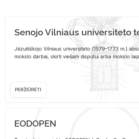
Senojo Vilniaus universiteto 
Jėzuitiškojo Vilniaus universiteto (1579–1773 m.) absol
mokslo darbai, skirti viešam disputui arba mokslo laips
PERŽIŪRĖTI
EODOPEN