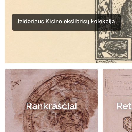
Rankraščiai
Ret