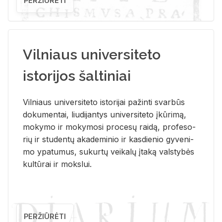
PERŽIŪRĖTI
Vilniaus universiteto
istorijos šaltiniai
Vil­niaus uni­ver­si­te­to is­to­ri­jai pa­žin­ti svar­būs
do­ku­men­tai, liu­di­jan­tys uni­ver­si­te­to įkū­ri­mą,
mo­ky­mo ir mo­ky­mo­si pro­ce­sų rai­dą, pro­fe­so­
rių ir stu­den­tų aka­de­mi­nio ir kas­die­nio gy­ve­ni­
mo ypa­tu­mus, su­kur­tų vei­ka­lų įta­ką vals­ty­bės
kul­tū­rai ir moks­lui.
PERŽIŪRĖTI