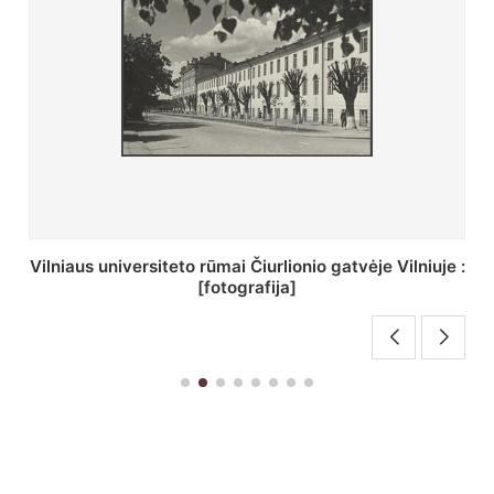
St. Batoro universiteto J. Pilsudskio kolegija :
[fotografija]