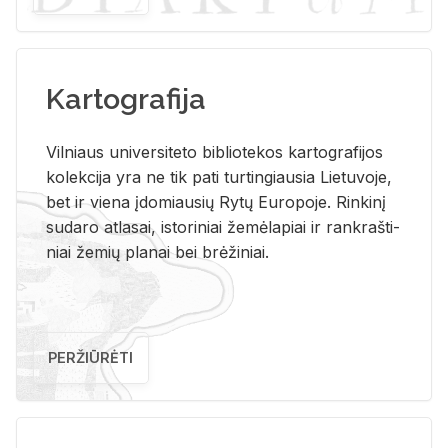
Kartografija
Vil­niaus uni­ver­si­te­to bi­b­lio­te­kos kar­to­gra­fi­jos
ko­lek­ci­ja yra ne tik pati tur­tin­giau­sia Lie­tu­vo­je,
bet ir vie­na įdo­miau­sių Rytų Eu­ro­po­je. Rin­ki­nį
su­da­ro at­la­sai, is­to­ri­niai že­mė­la­piai ir rank­raš­ti­
niai že­mių pla­nai bei brė­ži­niai.
PERŽIŪRĖTI