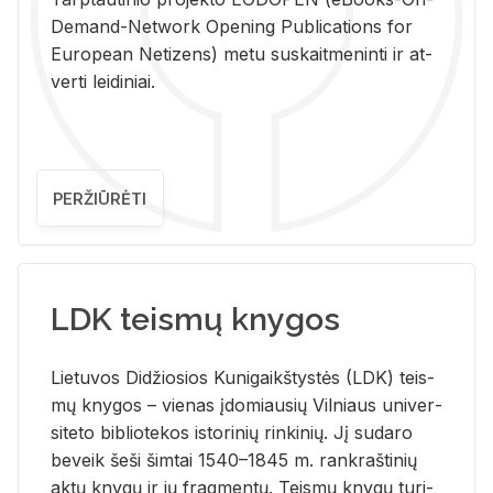
De­mand-Ne­twork Ope­ning Pub­li­ca­tions for
Eu­ro­pe­an Ne­ti­zens) metu su­skait­me­nin­ti ir at­
ver­ti lei­di­niai.
PERŽIŪRĖTI
LDK teismų knygos
Lie­tu­vos Di­džio­sios Ku­ni­gaikš­tys­tės (LDK) teis­
mų kny­gos – vie­nas įdo­miau­sių Vil­niaus uni­ver­
si­te­to bi­b­lio­te­kos is­to­ri­nių rin­ki­nių. Jį su­da­ro
be­veik šeši šim­tai 1540–1845 m. rank­raš­ti­nių
aktų kny­gų ir jų frag­men­tų. Teis­mų kny­gų tu­ri­