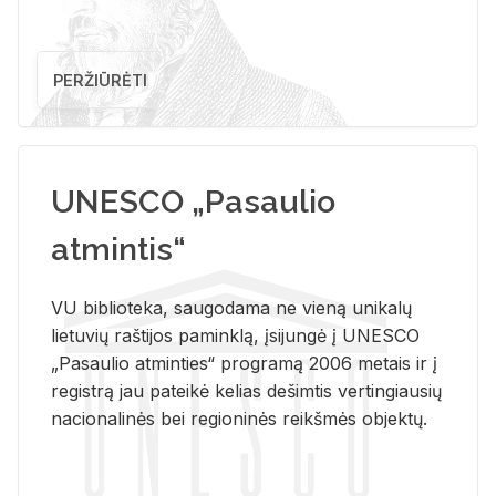
PERŽIŪRĖTI
UNESCO „Pasaulio
atmintis“
VU biblioteka, saugodama ne vieną unikalų
lietuvių raštijos paminklą, įsijungė į UNESCO
„Pasaulio atminties“ programą 2006 metais ir į
registrą jau pateikė kelias dešimtis vertingiausių
nacionalinės bei regioninės reikšmės objektų.