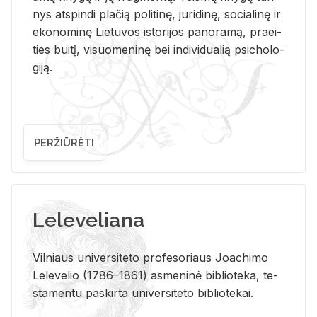
nys at­spin­di pla­čią po­li­ti­nę, ju­ri­di­nę, so­cia­li­nę ir
eko­no­mi­nę Lie­tu­vos is­to­ri­jos pa­no­ra­mą, pra­ei­
ties bui­tį, vi­suo­me­ni­nę bei in­di­vi­dua­lią psi­cho­lo­
gi­ją.
PERŽIŪRĖTI
Leleveliana
Vil­niaus uni­ver­si­te­to pro­fe­so­riaus Jo­a­chi­mo
Le­le­ve­lio (1786–1861) as­me­ni­nė bi­b­lio­te­ka, te­
sta­men­tu pa­skir­ta uni­ver­si­te­to bi­b­lio­te­kai.