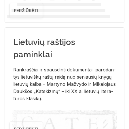
PERŽIŪRĖTI
Lietuvių raštijos
paminklai
Rank­raš­čiai ir spaus­din­ti do­ku­men­tai, pa­ro­dan­
tys lie­tu­viš­kų raš­tų rai­dą nuo se­niau­sių kny­gų
lie­tu­vių kal­ba – Mar­ty­no Ma­žvy­do ir Mi­ka­lo­jaus
Dauk­šos „Ka­te­kiz­mų“ – iki XX a. lie­tu­vių li­te­ra­
tū­ros kla­si­kų.