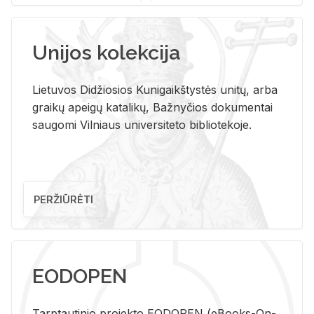
Unijos kolekcija
Lietuvos Didžiosios Kunigaikštystės unitų, arba
graikų apeigų katalikų, Bažnyčios dokumentai
saugomi Vilniaus universiteto bibliotekoje.
PERŽIŪRĖTI
EODOPEN
Tarp­tau­ti­nio pro­jek­to EO­DO­PEN (eBo­oks-On-