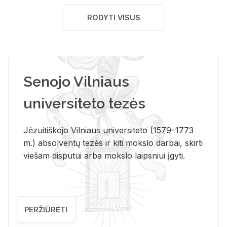
RODYTI VISUS
Senojo Vilniaus
universiteto tezės
Jėzuitiškojo Vilniaus universiteto (1579–1773
m.) absolventų tezės ir kiti mokslo darbai, skirti
viešam disputui arba mokslo laipsniui įgyti.
PERŽIŪRĖTI