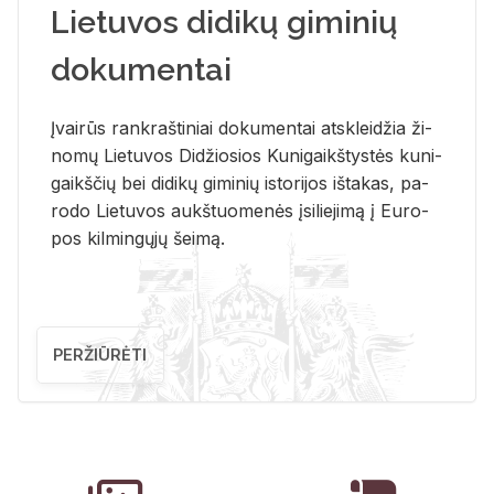
Lietuvos didikų giminių
dokumentai
Įvai­rūs rank­raš­ti­niai do­ku­men­tai at­sklei­džia ži­
no­mų Lie­tu­vos Di­džio­sios Ku­ni­gaikš­tys­tės ku­ni­
gaikš­čių bei di­di­kų gi­mi­nių is­to­ri­jos iš­ta­kas, pa­
ro­do Lie­tu­vos aukš­tuo­me­nės įsi­lie­ji­mą į Eu­ro­
pos kil­min­gų­jų šei­mą.
PERŽIŪRĖTI