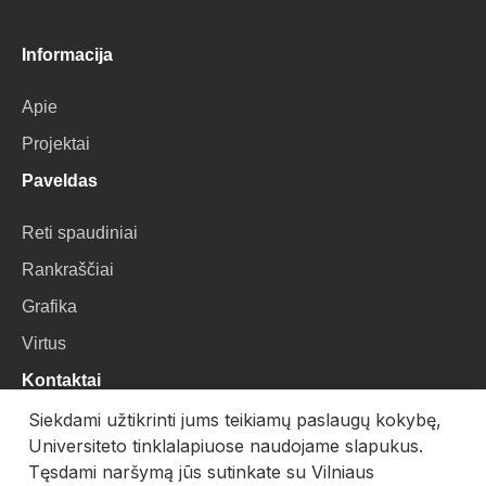
Informacija
Apie
Projektai
Paveldas
Reti spaudiniai
Rankraščiai
Grafika
Virtus
Kontaktai
Siekdami užtikrinti jums teikiamų paslaugų kokybę,
VU Biblioteka
Universiteto tinklalapiuose naudojame slapukus.
Universiteto g. 3, LT-01122, Vilnius
Tęsdami naršymą jūs sutinkate su Vilniaus