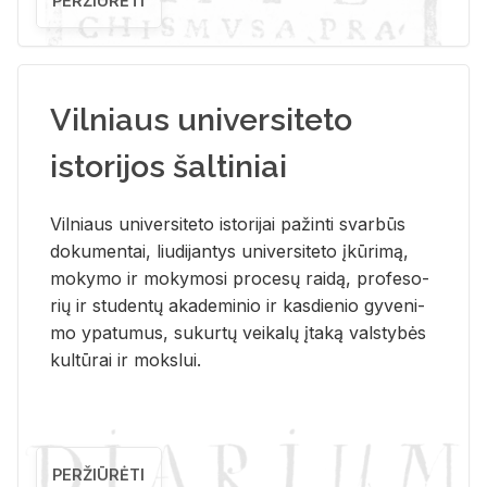
PERŽIŪRĖTI
Vilniaus universiteto
istorijos šaltiniai
Vil­niaus uni­ver­si­te­to is­to­ri­jai pa­žin­ti svar­būs
do­ku­men­tai, liu­di­jan­tys uni­ver­si­te­to įkū­ri­mą,
mo­ky­mo ir mo­ky­mo­si pro­ce­sų rai­dą, pro­fe­so­
rių ir stu­den­tų aka­de­mi­nio ir kas­die­nio gy­ve­ni­
mo ypa­tu­mus, su­kur­tų vei­ka­lų įta­ką vals­ty­bės
kul­tū­rai ir moks­lui.
PERŽIŪRĖTI