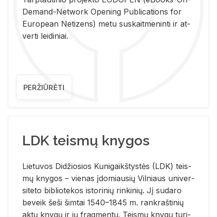
De­mand-Ne­twork Ope­ning Pub­li­ca­tions for
Eu­ro­pe­an Ne­ti­zens) metu su­skait­me­nin­ti ir at­
ver­ti lei­di­niai.
PERŽIŪRĖTI
LDK teismų knygos
Lie­tu­vos Di­džio­sios Ku­ni­gaikš­tys­tės (LDK) teis­
mų kny­gos – vie­nas įdo­miau­sių Vil­niaus uni­ver­
si­te­to bi­b­lio­te­kos is­to­ri­nių rin­ki­nių. Jį su­da­ro
be­veik šeši šim­tai 1540–1845 m. rank­raš­ti­nių
aktų kny­gų ir jų frag­men­tų. Teis­mų kny­gų tu­ri­