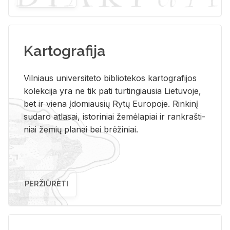
Kartografija
Vil­niaus uni­ver­si­te­to bi­b­lio­te­kos kar­to­gra­fi­jos
ko­lek­ci­ja yra ne tik pati tur­tin­giau­sia Lie­tu­vo­je,
bet ir vie­na įdo­miau­sių Rytų Eu­ro­po­je. Rin­ki­nį
su­da­ro at­la­sai, is­to­ri­niai že­mė­la­piai ir rank­raš­ti­
niai že­mių pla­nai bei brė­ži­niai.
PERŽIŪRĖTI