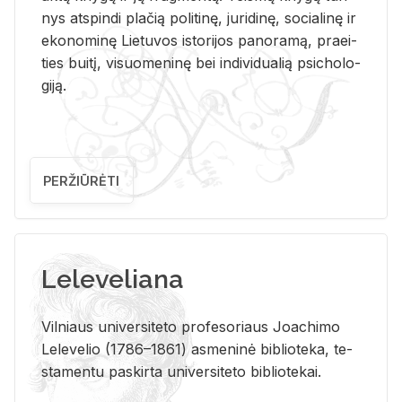
nys at­spin­di pla­čią po­li­ti­nę, ju­ri­di­nę, so­cia­li­nę ir
eko­no­mi­nę Lie­tu­vos is­to­ri­jos pa­no­ra­mą, pra­ei­
ties bui­tį, vi­suo­me­ni­nę bei in­di­vi­dua­lią psi­cho­lo­
gi­ją.
PERŽIŪRĖTI
Leleveliana
Vil­niaus uni­ver­si­te­to pro­fe­so­riaus Jo­a­chi­mo
Le­le­ve­lio (1786–1861) as­me­ni­nė bi­b­lio­te­ka, te­
sta­men­tu pa­skir­ta uni­ver­si­te­to bi­b­lio­te­kai.