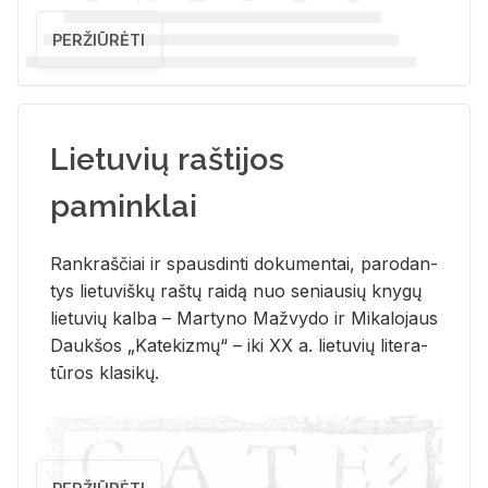
PERŽIŪRĖTI
Lietuvių raštijos
paminklai
Rank­raš­čiai ir spaus­din­ti do­ku­men­tai, pa­ro­dan­
tys lie­tu­viš­kų raš­tų rai­dą nuo se­niau­sių kny­gų
lie­tu­vių kal­ba – Mar­ty­no Ma­žvy­do ir Mi­ka­lo­jaus
Dauk­šos „Ka­te­kiz­mų“ – iki XX a. lie­tu­vių li­te­ra­
tū­ros kla­si­kų.