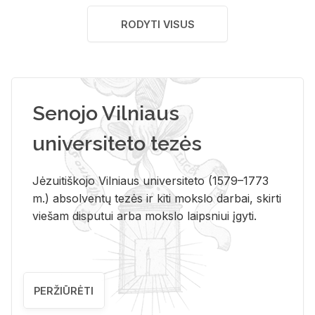
RODYTI VISUS
Senojo Vilniaus
universiteto tezės
Jėzuitiškojo Vilniaus universiteto (1579–1773
m.) absolventų tezės ir kiti mokslo darbai, skirti
viešam disputui arba mokslo laipsniui įgyti.
PERŽIŪRĖTI