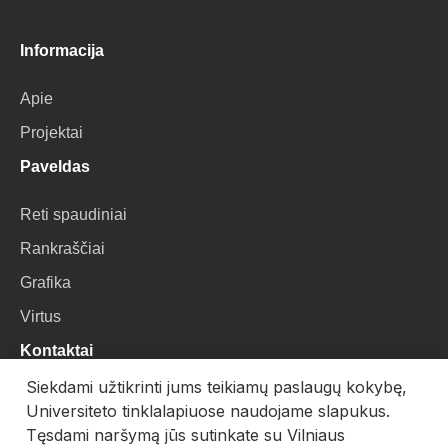
Informacija
Apie
Projektai
Paveldas
Reti spaudiniai
Rankraščiai
Grafika
Virtus
Kontaktai
Siekdami užtikrinti jums teikiamų paslaugų kokybę,
VU Biblioteka
Universiteto tinklalapiuose naudojame slapukus.
Universiteto g. 3, LT-01122, Vilnius
Tęsdami naršymą jūs sutinkate su Vilniaus