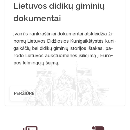
Lietuvos didikų giminių
dokumentai
Įvai­rūs rank­raš­ti­niai do­ku­men­tai at­sklei­džia ži­
no­mų Lie­tu­vos Di­džio­sios Ku­ni­gaikš­tys­tės ku­ni­
gaikš­čių bei di­di­kų gi­mi­nių is­to­ri­jos iš­ta­kas, pa­
ro­do Lie­tu­vos aukš­tuo­me­nės įsi­lie­ji­mą į Eu­ro­
pos kil­min­gų­jų šei­mą.
PERŽIŪRĖTI