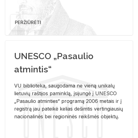
PERŽIŪRĖTI
UNESCO „Pasaulio
atmintis“
VU biblioteka, saugodama ne vieną unikalų
lietuvių raštijos paminklą, įsijungė į UNESCO
„Pasaulio atminties“ programą 2006 metais ir į
registrą jau pateikė kelias dešimtis vertingiausių
nacionalinės bei regioninės reikšmės objektų.