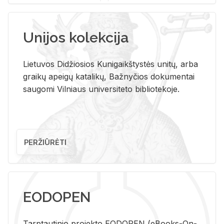
Unijos kolekcija
Lietuvos Didžiosios Kunigaikštystės unitų, arba
graikų apeigų katalikų, Bažnyčios dokumentai
saugomi Vilniaus universiteto bibliotekoje.
PERŽIŪRĖTI
EODOPEN
Tarp­tau­ti­nio pro­jek­to EO­DO­PEN (eBo­oks-On-