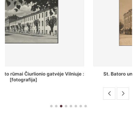
St. Batoro universiteto J. Pilsudskio kolegija :
[fotografija]