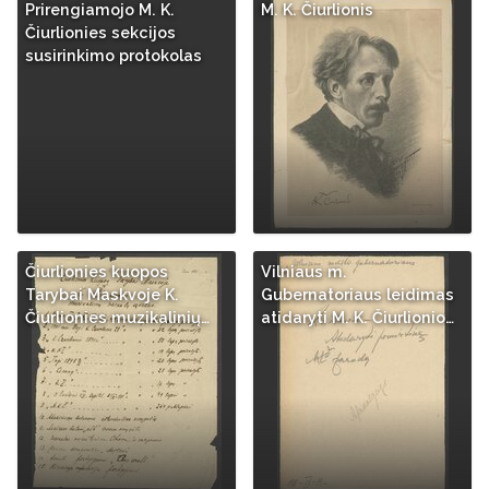
Prirengiamojo M. K.
M. K. Čiurlionis
Čiurlionies sekcijos
susirinkimo protokolas
Čiurlionies kuopos
Vilniaus m.
Tarybai Maskvoje K.
Gubernatoriaus leidimas
Čiurlionies muzikalinių…
atidaryti M. K. Čiurlionio…