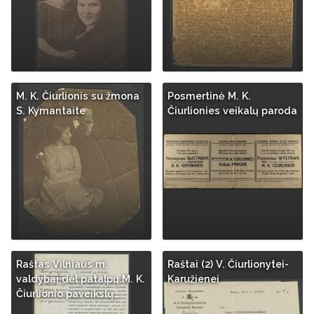
M. K. Čiurlionis su žmona
Posmertinė M. K.
S. Kymantaite
Čiurlionies veikalų paroda
Raštas Vilniaus m.
Raštai (2) V. Čiurlionytei-
valdybai dėl patalpų M. K.
Karužienei
Čiurlionio paveikslų…