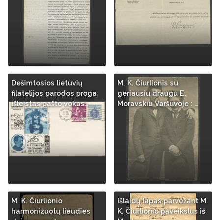
Dešimtosios lietuvių
M. K. Čiurlionis su
filatelijos parodos proga
geriausiu draugu E.
išleistas pašto vokas…
Moravskiu Varšuvoje : …
M. K. Čiurlionio
Išlaidų lapas parvežant M.
harmonizuotų liaudies
K. Čiurlionio paveikslus iš