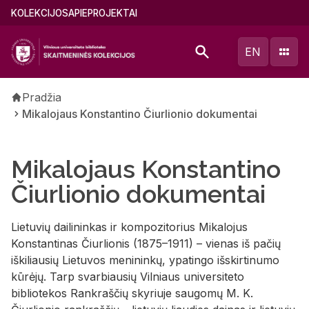
Pereiti
Main
KOLEKCIJOS
APIE
PROJEKTAI
į
menu
pagrindinį
(lithuanian)
EN
turinį
Kelias
Pradžia
Mikalojaus Konstantino Čiurlionio dokumentai
Mikalojaus Konstantino
Čiurlionio dokumentai
Lietuvių dailininkas ir kompozitorius Mikalojus
Konstantinas Čiurlionis (1875–1911) – vienas iš pačių
iškiliausių Lietuvos menininkų, ypatingo išskirtinumo
kūrėjų. Tarp svarbiausių Vilniaus universiteto
bibliotekos Rankraščių skyriuje saugomų M. K.