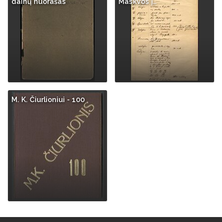
dainų nuorašas
Maskvos į…
M. K. Čiurlioniui - 100