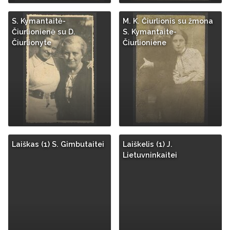
S. Kymantaitė-
M. K. Čiurlionis su žmona
Čiurlionienė su D.
S. Kymantaite-
Čiurlionyte
Čiurlioniene
Laiškas (1) S. Gimbutaitei
Laiškelis (1) J.
Lietuvninkaitei