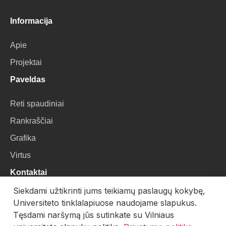
Informacija
Apie
Projektai
Paveldas
Reti spaudiniai
Rankraščiai
Grafika
Virtus
Kontaktai
Siekdami užtikrinti jums teikiamų paslaugų kokybę,
VU Biblioteka
Universiteto tinklalapiuose naudojame slapukus.
Universiteto g. 3, LT-01122, Vilnius
Tęsdami naršymą jūs sutinkate su Vilniaus