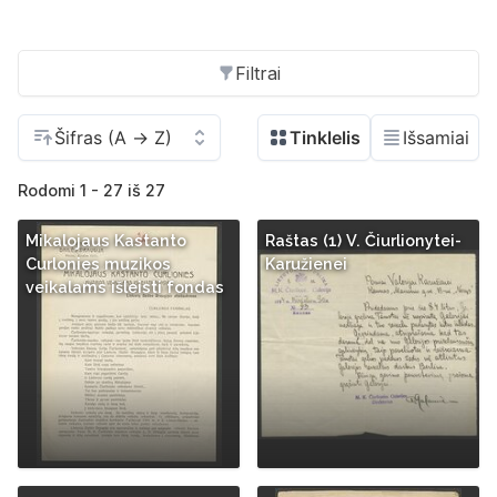
Filtrai
Rodomi 1 - 27 iš 27
Mikalojaus Kastanto
Raštas (1) V. Čiurlionytei-
Curlonies muzikos
Karužienei
veikalams išleisti fondas