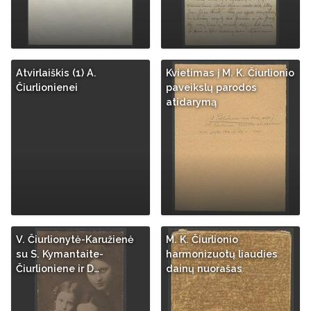
Atvirlaiškis (1) A.
Kvietimas į M. K. Čiurlionio
Čiurlionienei
paveikslų parodos
atidarymą
V. Čiurlionytė-Karužienė
M. K. Čiurlionio
su S. Kymantaite-
harmonizuotų liaudies
Čiurlioniene ir D…
dainų nuorašas