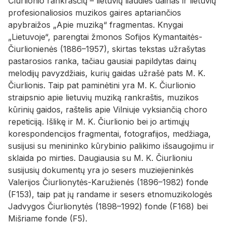
Čiurlionio rankraščių – lietuvių liaudies dainas ir lietuvių
profesionaliosios muzikos gaires aptariančios
apybraižos „Apie muziką“ fragmentas. Knygai
„Lietuvoje“, parengtai žmonos Sofijos Kymantaitės-
Čiurlionienės (1886–1957), skirtas tekstas užrašytas
pastarosios ranka, tačiau gausiai papildytas dainų
melodijų pavyzdžiais, kurių gaidas užrašė pats M. K.
Čiurlionis. Taip pat paminėtini yra M. K. Čiurlionio
straipsnio apie lietuvių muziką rankraštis, muzikos
kūrinių gaidos, raštelis apie Vilniuje vyksiančią choro
repeticiją. Išlikę ir M. K. Čiurlionio bei jo artimųjų
korespondencijos fragmentai, fotografijos, medžiaga,
susijusi su menininko kūrybinio palikimo išsaugojimu ir
sklaida po mirties. Daugiausia su M. K. Čiurlioniu
susijusių dokumentų yra jo sesers muziejieninkės
Valerijos Čiurlionytės-Karužienės (1896–1982) fonde
(F153), taip pat jų randame ir sesers etnomuzikologės
Jadvygos Čiurlionytės (1898–1992) fonde (F168) bei
Mišriame fonde (F5).