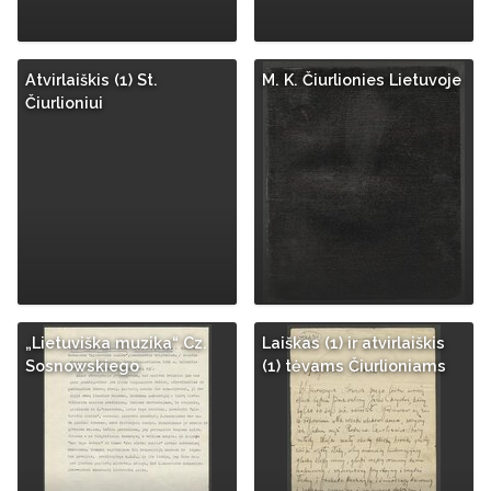
Atvirlaiškis (1) St.
M. K. Čiurlionies Lietuvoje
Čiurlioniui
„Lietuviška muzika“ Cz.
Laiškas (1) ir atvirlaiškis
Sosnowskiego
(1) tėvams Čiurlioniams