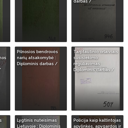
darbas /
Pilnosios bendrovės
Tarptautinio orlaiviais
mos
narių atsakomybė :
susisiekimo
Diplominis darbas /
reguliavimas :
/
Diplominis darbas /
s
Lygtinis nuteisimas
Policija kaip kaltintojas
Lietuvoje : Diplominis
apylinkės, apygardos ir