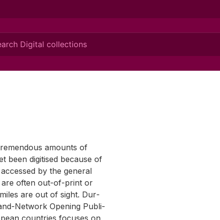
ing tremen­dous amounts of
et been digi­tised be­cause of
 ac­cessed by the gen­eral
 are of­ten out-of-print or
­i­les are out of sight. Dur­
and-Net­work Open­ing Pub­li­
ro­pean coun­tries fo­cuses on