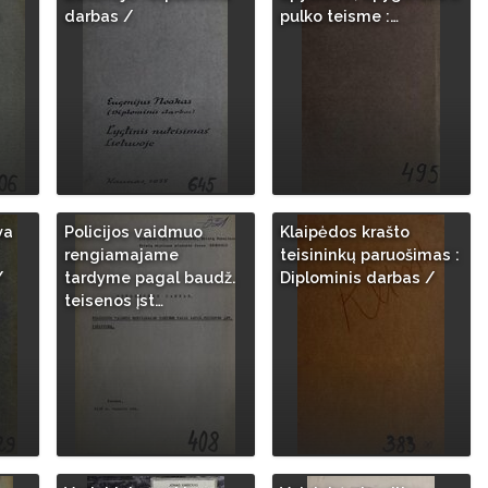
darbas /
pulko teisme :…
va
Policijos vaidmuo
Klaipėdos krašto
rengiamajame
teisininkų paruošimas :
/
tardyme pagal baudž.
Diplominis darbas /
teisenos įst…