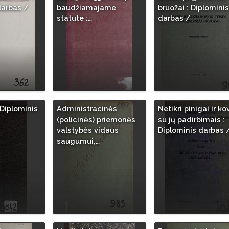
darbas /
baudžiamajame
bruožai : Diplominis
statute :…
darbas /
 Diplominis
Administracinės
Netikri pinigai ir ko
(policinės) priemonės
su jų padirbimais :
valstybės vidaus
Diplominis darbas 
saugumui,…