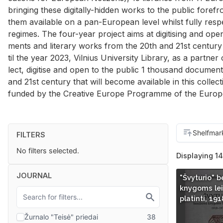
bring­ing these dig­i­tally-hid­den works to the pub­lic fore­fr
them avail­able on a pan-Eu­ro­pean level whilst fully re­spe
regimes. The four-year pro­ject aims at digi­tis­ing and ope
ments and lit­er­ary works from the 20th and 21st cen­tury 
til the year 2023, Vil­nius Uni­ver­sity Li­brary, as a part­ner 
lect, digi­tise and open to the pub­lic 1 thou­sand doc­u­m
and 21st cen­tury that will be­come avail­able in this col­lec­
funded by the Cre­ative Eu­rope Pro­gramme of the Eu­ro­
FILTERS
No filters selected.
Displaying 14
JOURNAL
"Švyturio" 
knygoms leis
platinti, 19