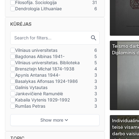
KŪRĖJAS
Teismo darb
Diplominis 
Individuali
teisė visam
darbo vaisiu
TOPIC