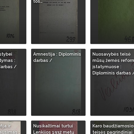
tos…
lstybei
Amnestija : Diplominis
Nuosavybės teisė
tymas :
darbas /
mūsų žemės refor
darbas /
įstatymuose :
Diplominis darbas 
ija ir
Nusikaltimai turtui
Karo baudžiamosio
lausimas :
Lenkijos 1932 metų
teisės pagrindiniai