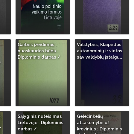
Garbės įžeidimas
Valstybės, Klaipėdos
nuoskaudos būdu :
autonominių ir vietos
Diplominis darbas /
savivaldybių įstaigų…
/
ė
Sąlyginis nuteisimas
Geležinkelių
Lietuvoje : Diplominis
atsakomybė už
/
darbas /
krovinius : Diplominis