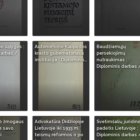
o sąlygos :
Autonominio Klaipėdos
Baudžiamųjų
darbas /
krašto gubernatoriaus
persekiojimų
institucija : Diplominis…
nutraukimas :
Diplominis darbas 
nė žmogaus
Advokatūra Didžiojoje
Svetimšalių juridin
e savo
Lietuvoje iki 1933 m.
padėtis Lietuvoje :
i
teismų reformos ir po
Diplominis darbas 