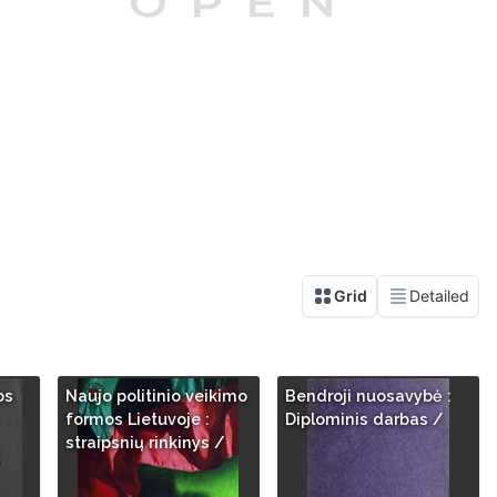
os
Naujo politinio veikimo
Bendroji nuosavybė :
formos Lietuvoje :
Diplominis darbas /
straipsnių rinkinys /