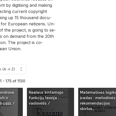
ont by digi­tis­ing and mak­ing
ct­ing cur­rent copy­right
n­ing up 15 thou­sand doc­u­
for Eu­ro­pean ne­ti­zens. Un­
of the pro­ject, is go­ing to se­
ents on de­mand from the 20th
tion. The pro­ject is co-
pean Union.
1 - 175 of 1130
bendrovė
Realaus kintamojo
Matematinės logik
ti ir
funkcijų teorija :
įvadas : metodinės
18-1931 /
vadovėlis /
rekomendacijos
skirtos…