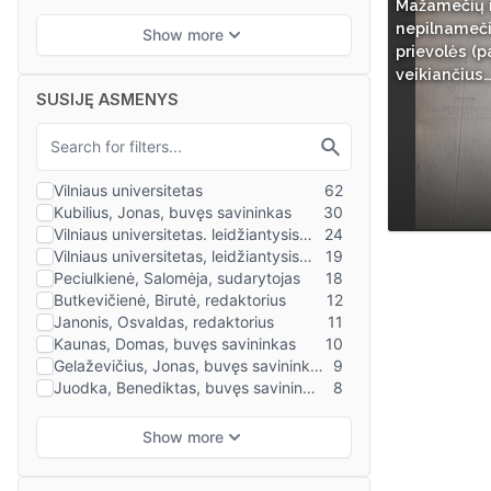
Mažamečių i
nepilnamečių
prievolės (p
veikiančius
SUSIJĘ ASMENYS