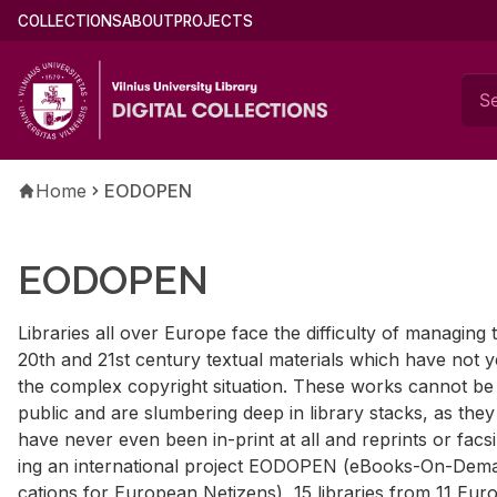
Skip
Main
COLLECTIONS
ABOUT
PROJECTS
to
menu
main
(english)
content
Breadcrumb
Home
EODOPEN
EODOPEN
Li­braries all over Eu­rope face the dif­fi­culty of man­ag­
20th and 21st cen­tury tex­tual ma­te­ri­als which have not y
the com­plex copy­right sit­u­a­tion. These works can­not be
pub­lic and are slum­ber­ing deep in li­brary stacks, as they
have never even been in-print at all and reprints or fac­sim
ing an in­ter­na­tional pro­ject EODOPEN (eBooks-On-De­m
ca­tions for Eu­ro­pean Ne­ti­zens), 15 li­braries from 11 Eu­