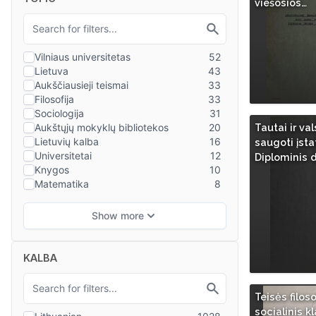
viešosios…
Tautai ir va
saugoti įsta
Diplominis 
KALBA
Teisės filosof
socialinis k