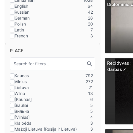
Diplominis 
PLACE
Recidyvas :
darbas /