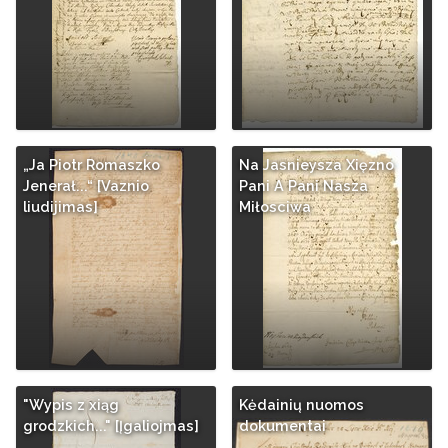
„Ja Piotr Romaszko
Na Jasnieysza Xięzno
Jenerał...“ [Vaznio
Pani A Pani Nasza
liudijimas]
Miłosciwa
"Wypis z xiąg
Kėdainių nuomos
grodzkich..." [Įgaliojmas]
dokumentai