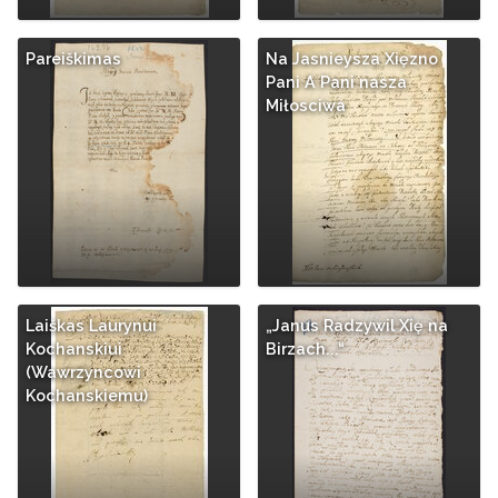
Pareiškimas
Na Jasnieysza Xięzno
Pani A Pani nasza
Miłosciwa
Laiškas Laurynui
„Janus Radzywil Xię na
Kochanskiui
Birzach...“
(Wawrzyncowi
Kochanskiemu)