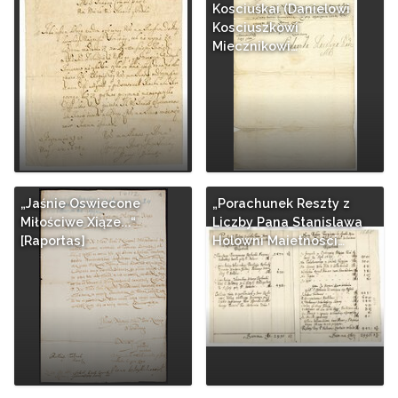
Kosciuškai (Danielowi
Kosciuszkowi
Miecznikowi…
„Jaśnie Oswiecone
„Porachunek Reszty z
Miłościwe Xiąze...“
Liczby Pana Stanislawa
[Raportas]
Holowni Maietnosci…