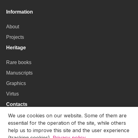
Information
About
Projects
Heritage
Rare books
Manuscripts
Graphics
Virtus
Contacts
We use cookies on our website. Some of them are
VU Library
essential for the operation of the site, while others
Universiteto g. 3, LT-01122, Vilnius
help us to improve this site and the user experience
(tracking cookies).
Privacy policy