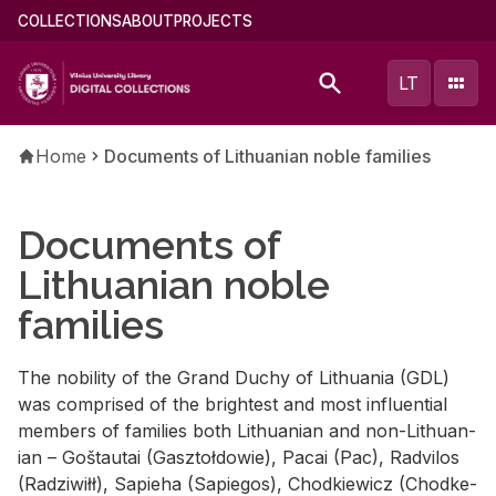
Skip
Main
COLLECTIONS
ABOUT
PROJECTS
to
menu
main
(english)
LT
content
Breadcrumb
Home
Documents of Lithuanian noble families
Documents of
Lithuanian noble
families
The no­bil­ity of the Grand Duchy of Lithua­nia (GDL)
was com­prised of the bright­est and most in­flu­en­tial
mem­bers of fam­i­lies both Lithuan­ian and non-Lithuan­
ian – Goš­tau­tai (Gasz­toł­dowie), Pacai (Pac), Radvi­los
(Radzi­wiłł), Sapieha (Sapie­gos), Chod­kiewicz (Chod­ke­