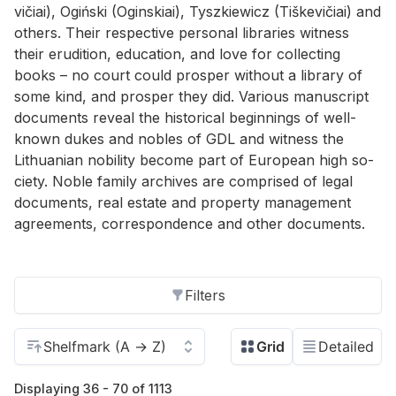
vičiai), Ogiński (Ogin­skiai), Tyszkiewicz (Tiške­vičiai) and
oth­ers. Their re­spec­tive per­sonal li­braries wit­ness
their eru­di­tion, ed­u­ca­tion, and love for col­lect­ing
books – no court could pros­per with­out a li­brary of
some kind, and pros­per they did. Var­i­ous man­u­script
doc­u­ments re­veal the his­tor­i­cal be­gin­nings of well-
known dukes and no­bles of GDL and wit­ness the
Lithuan­ian no­bil­ity be­come part of Eu­ro­pean high so­
ci­ety. No­ble fam­ily archives are com­prised of le­gal
doc­u­ments, real es­tate and prop­erty man­age­ment
agree­ments, cor­re­spon­dence and other doc­u­ments.
Filters
Displaying 36 - 70 of 1113