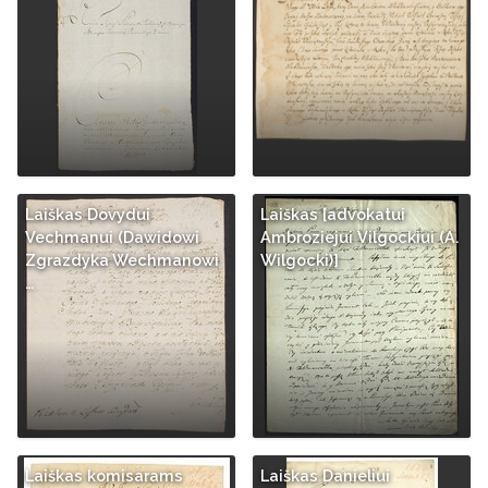
Laiškas Dovydui
Laiškas [advokatui
Vechmanui (Dawidowi
Ambroziejui Vilgockiui (A.
Zgrazdyka Wechmanowi
Wilgocki)]
…
Laiškas komisarams
Laiškas Danieliui