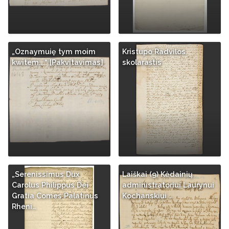
„Oznaymuię tym moim
Kristupo Radvilos
kwitem...“ [Pakvitavimas]
skolaraštis
„Serenissimus Dux
Laiškai (9) Kėdainių
Carolus Philippus Dei
administratoriui Laurynui
Gratia Comes Palatinus
Kochanskiui …
Rheni…