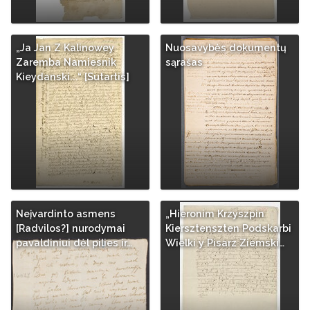
„Ja Jan Z Kalinowey
Nuosavybės dokumentų
Zaremba Namiesnik
sąrašas
Kieydanski...“ [Sutartis]
Neįvardinto asmens
„Hieronim Krzyszpin
[Radvilos?] nurodymai
Kiersztenszten Podskarbi
pavaldiniui dėl pilies ir…
Wielki y Pisarz Ziemski…