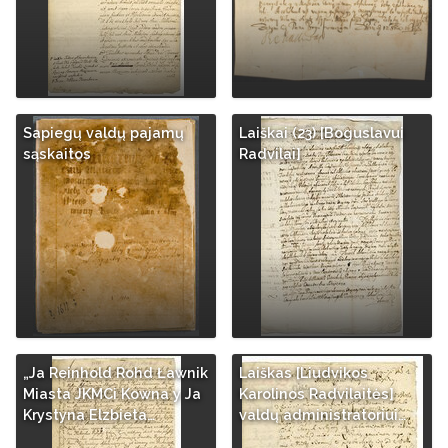
Sapiegų valdų pajamų
Laiškai (23) [Boguslavui
sąskaitos
Radvilai]
„Ja Reinhold Rohd Ławnik
Laiškas [Liudvikos
Miasta JKMCi Kowna y Ja
Karolinos Radvilaitės]
Krystyna Elzbieta…
valdų administratoriui…