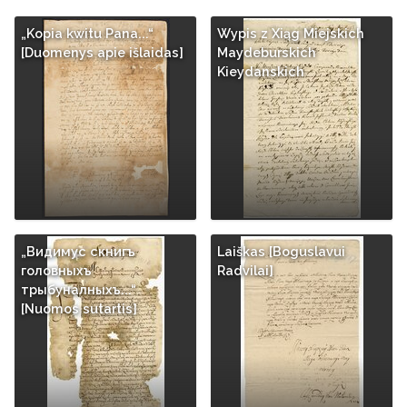
„Kopia kwitu Pana...“
Wypis z Xiąg Miejskich
[Duomenys apie išlaidas]
Maydeburskich
Kieydanskich
„Видимус скнигъ
Laiškas [Boguslavui
головныхъ
Radvilai]
трыбуналныхъ...“
[Nuomos sutartis]