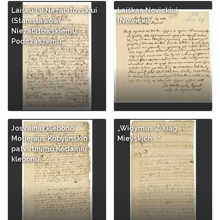
Laiškų (3) Nezabitovskiui
Laiškas Novickiui
(Stanisławowi
(Nowicki)
Niezabitowskiemu
Podczaszemu…
Josvainių klebono
„Widymus Z Xiąg
Motiejaus Kobylinskio
Mieyskich...“
patvirtinimo Kėdainių
klebonu…