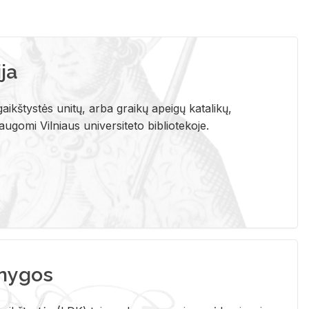
ja
aikštystės unitų, arba graikų apeigų katalikų,
gomi Vilniaus universiteto bibliotekoje.
nygos