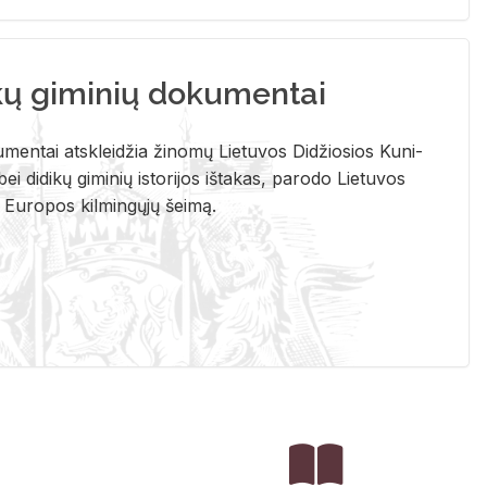
kų giminių dokumentai
u­men­tai at­sklei­džia ži­no­mų Lie­tu­vos Di­džio­sios Ku­ni­
ei di­di­kų gi­mi­nių is­to­ri­jos iš­ta­kas, pa­ro­do Lie­tu­vos
į Eu­ro­pos kil­min­gų­jų šei­mą.