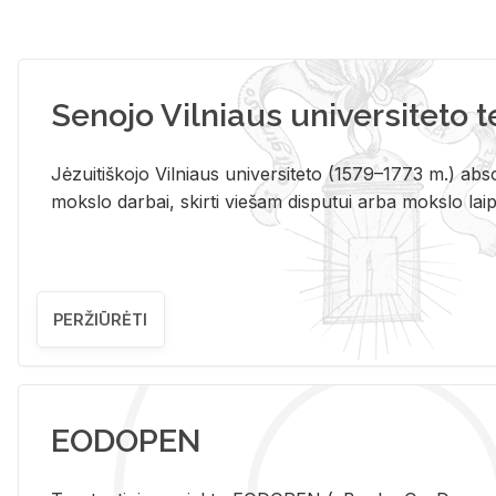
Senojo Vilniaus universiteto 
Jėzuitiškojo Vilniaus universiteto (1579–1773 m.) absol
mokslo darbai, skirti viešam disputui arba mokslo laips
PERŽIŪRĖTI
EODOPEN