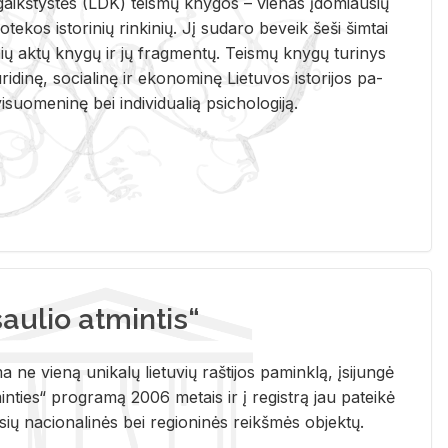
i­gaikš­tys­tės (LDK) teis­mų kny­gos – vie­nas įdo­miau­sių
lio­te­kos is­to­ri­nių rin­ki­nių. Jį su­da­ro be­veik šeši šim­tai
ų aktų kny­gų ir jų frag­men­tų. Teis­mų kny­gų tu­ri­nys
u­ri­di­nę, so­cia­li­nę ir eko­no­mi­nę Lie­tu­vos is­to­ri­jos pa­
­suo­me­ni­nę bei in­di­vi­dua­lią psi­cho­lo­gi­ją.
ulio atmintis“
ne vieną unikalų lietuvių raštijos paminklą, įsijungė
ties“ programą 2006 metais ir į registrą jau pateikė
usių nacionalinės bei regioninės reikšmės objektų.