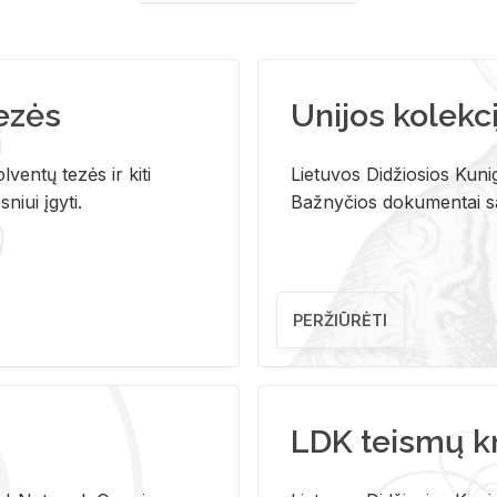
tezės
Unijos kolekci
ventų tezės ir kiti
Lietuvos Didžiosios Kunig
niui įgyti.
Bažnyčios dokumentai sau
PERŽIŪRĖTI
LDK teismų k