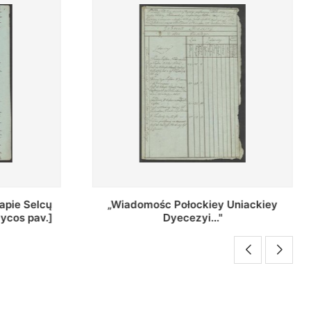
Uniackiey
Regestr Parochow Dekanatu
Brzeskiego