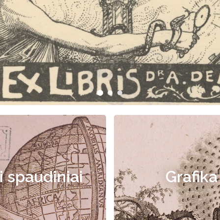
i spaudiniai
Grafika