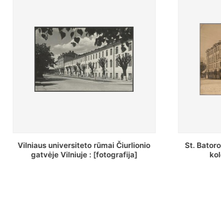
St. Batoro universiteto J. Pilsudskio
[Inventor
kolegija : [fotografija]
bazilijonų