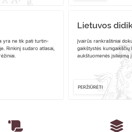
Lietuvos didi
i­ja yra ne tik pati tur­tin­
Įvai­rūs rank­raš­ti­niai do­k
. Rin­ki­nį su­da­ro at­la­sai,
gaikš­tys­tės ku­ni­gaikš­čių b
ė­ži­niai.
aukš­tuo­me­nės įsi­lie­ji­mą 
PERŽIŪRĖTI