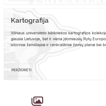
Kartografija
Vil­niaus uni­ver­si­te­to bi­b­lio­te­kos kar­to­gra­fi­jos ko­lek­c
giau­sia Lie­tu­vo­je, bet ir vie­na įdo­miau­sių Rytų Eu­ro­po­je
is­to­ri­niai že­mė­la­piai ir rank­raš­ti­niai že­mių pla­nai bei br
PERŽIŪRĖTI