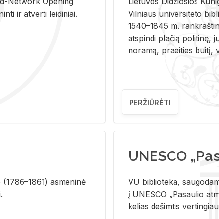
and-Ne­twork Ope­ning
Lie­tu­vos Di­džio­sios Ku­n
i ir at­ver­ti lei­di­niai.
Vil­niaus uni­ver­si­te­to bi­b­
1540–1845 m. rank­raš­ti­ni
at­spin­di pla­čią po­li­ti­nę, j
no­ra­mą, pra­ei­ties bui­tį, vi
PERŽIŪRĖTI
UNESCO „Pasa
­lio (1786–1861) as­me­ni­nė
VU biblioteka, saugodama 
i.
į UNESCO „Pasaulio atmin
kelias dešimtis vertingia