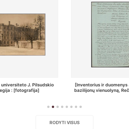
ius ir duomenys apie Selcų
„Wiadomośc Połockiey 
 vienuolyną, Rečycos pav.]
Dyecezyi..."
RODYTI VISUS