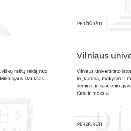
PERŽIŪRĖTI
Vilniaus univer
u­viš­kų raš­tų rai­dą nuo
Vil­niaus uni­ver­si­te­to is­to
 Mi­ka­lo­jaus Dauk­šos
to įkū­ri­mą, mo­ky­mo ir mo
de­mi­nio ir kas­die­nio gy­v
tū­rai ir moks­lui.
PERŽIŪRĖTI