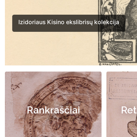
Rankraščiai
Ret