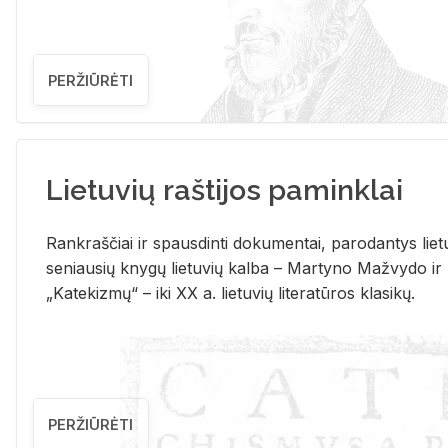
PERŽIŪRĖTI
Lietuvių raštijos paminklai
Rank­raš­čiai ir spaus­din­ti do­ku­men­tai, pa­ro­dan­tys lie­t
se­niau­sių kny­gų lie­tu­vių kal­ba – Mar­ty­no Ma­žvy­do ir
„Ka­te­kiz­mų“ – iki XX a. lie­tu­vių li­te­ra­tū­ros kla­si­kų.
PERŽIŪRĖTI