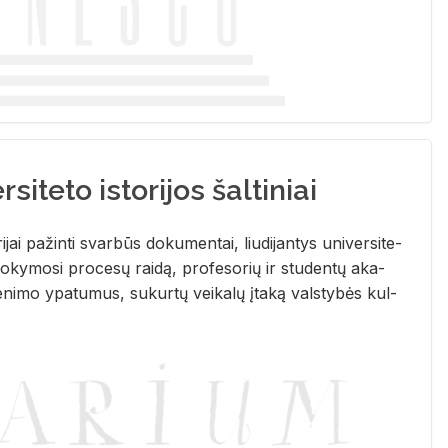
siteto istorijos šaltiniai
­ri­jai pa­žin­ti svar­būs do­ku­men­tai, liu­di­jan­tys uni­ver­si­te­
­ky­mo­si pro­ce­sų rai­dą, pro­fe­so­rių ir stu­den­tų aka­
e­ni­mo ypa­tu­mus, su­kur­tų vei­ka­lų įta­ką vals­ty­bės kul­