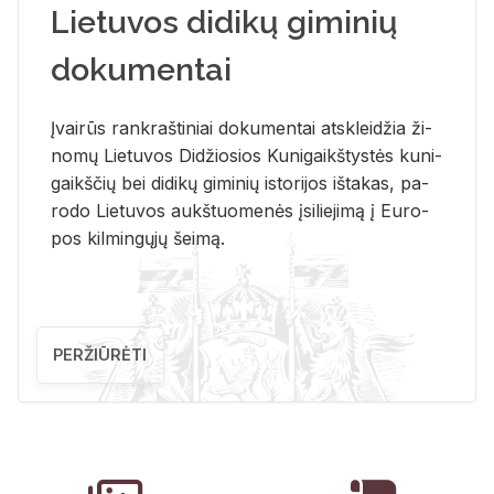
Lietuvos didikų giminių
dokumentai
Įvai­rūs rank­raš­ti­niai do­ku­men­tai at­sklei­džia ži­
no­mų Lie­tu­vos Di­džio­sios Ku­ni­gaikš­tys­tės ku­ni­
gaikš­čių bei di­di­kų gi­mi­nių is­to­ri­jos iš­ta­kas, pa­
ro­do Lie­tu­vos aukš­tuo­me­nės įsi­lie­ji­mą į Eu­ro­
pos kil­min­gų­jų šei­mą.
PERŽIŪRĖTI