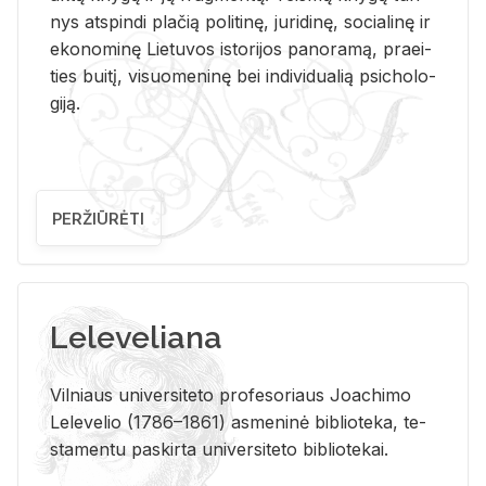
nys at­spin­di pla­čią po­li­ti­nę, ju­ri­di­nę, so­cia­li­nę ir
eko­no­mi­nę Lie­tu­vos is­to­ri­jos pa­no­ra­mą, pra­ei­
ties bui­tį, vi­suo­me­ni­nę bei in­di­vi­dua­lią psi­cho­lo­
gi­ją.
PERŽIŪRĖTI
Leleveliana
Vil­niaus uni­ver­si­te­to pro­fe­so­riaus Jo­a­chi­mo
Le­le­ve­lio (1786–1861) as­me­ni­nė bi­b­lio­te­ka, te­
sta­men­tu pa­skir­ta uni­ver­si­te­to bi­b­lio­te­kai.