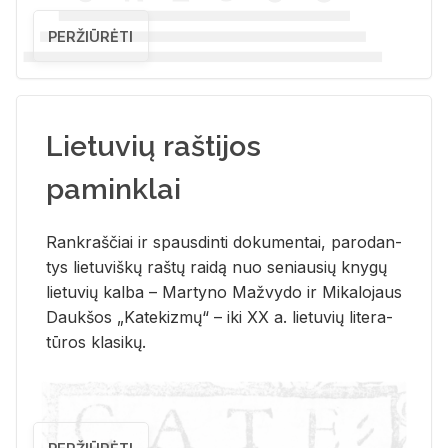
PERŽIŪRĖTI
Lietuvių raštijos
paminklai
Rank­raš­čiai ir spaus­din­ti do­ku­men­tai, pa­ro­dan­
tys lie­tu­viš­kų raš­tų rai­dą nuo se­niau­sių kny­gų
lie­tu­vių kal­ba – Mar­ty­no Ma­žvy­do ir Mi­ka­lo­jaus
Dauk­šos „Ka­te­kiz­mų“ – iki XX a. lie­tu­vių li­te­ra­
tū­ros kla­si­kų.