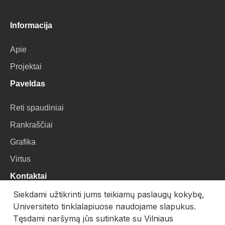
Informacija
Apie
Projektai
Paveldas
Reti spaudiniai
Rankraščiai
Grafika
Virtus
Kontaktai
Siekdami užtikrinti jums teikiamų paslaugų kokybę,
VU Biblioteka
Universiteto tinklalapiuose naudojame slapukus.
Universiteto g. 3, LT-01122, Vilnius
Tęsdami naršymą jūs sutinkate su Vilniaus