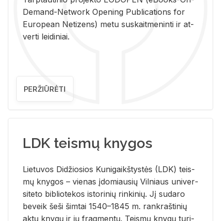
De­mand-Ne­twork Ope­ning Pub­li­ca­tions for
Eu­ro­pe­an Ne­ti­zens) metu su­skait­me­nin­ti ir at­
ver­ti lei­di­niai.
PERŽIŪRĖTI
LDK teismų knygos
Lie­tu­vos Di­džio­sios Ku­ni­gaikš­tys­tės (LDK) teis­
mų kny­gos – vie­nas įdo­miau­sių Vil­niaus uni­ver­
si­te­to bi­b­lio­te­kos is­to­ri­nių rin­ki­nių. Jį su­da­ro
be­veik šeši šim­tai 1540–1845 m. rank­raš­ti­nių
aktų kny­gų ir jų frag­men­tų. Teis­mų kny­gų tu­ri­