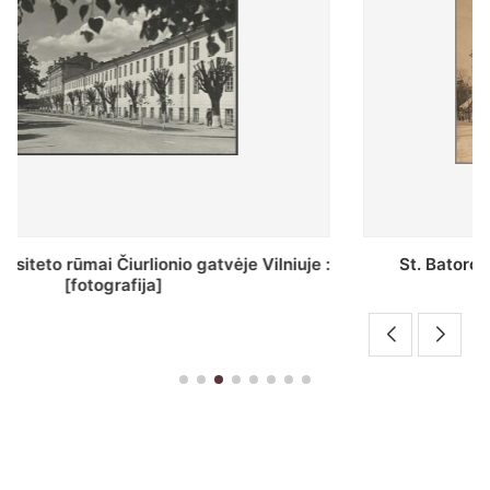
St. Batoro universiteto J. Pilsudskio kolegija :
[fotografija]