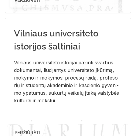
PERŽIŪRĖTI
Vilniaus universiteto
istorijos šaltiniai
Vil­niaus uni­ver­si­te­to is­to­ri­jai pa­žin­ti svar­būs
do­ku­men­tai, liu­di­jan­tys uni­ver­si­te­to įkū­ri­mą,
mo­ky­mo ir mo­ky­mo­si pro­ce­sų rai­dą, pro­fe­so­
rių ir stu­den­tų aka­de­mi­nio ir kas­die­nio gy­ve­ni­
mo ypa­tu­mus, su­kur­tų vei­ka­lų įta­ką vals­ty­bės
kul­tū­rai ir moks­lui.
PERŽIŪRĖTI