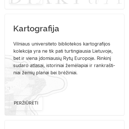
Kartografija
Vil­niaus uni­ver­si­te­to bi­b­lio­te­kos kar­to­gra­fi­jos
ko­lek­ci­ja yra ne tik pati tur­tin­giau­sia Lie­tu­vo­je,
bet ir vie­na įdo­miau­sių Rytų Eu­ro­po­je. Rin­ki­nį
su­da­ro at­la­sai, is­to­ri­niai že­mė­la­piai ir rank­raš­ti­
niai že­mių pla­nai bei brė­ži­niai.
PERŽIŪRĖTI