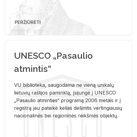
PERŽIŪRĖTI
UNESCO „Pasaulio
atmintis“
VU biblioteka, saugodama ne vieną unikalų
lietuvių raštijos paminklą, įsijungė į UNESCO
„Pasaulio atminties“ programą 2006 metais ir į
registrą jau pateikė kelias dešimtis vertingiausių
nacionalinės bei regioninės reikšmės objektų.