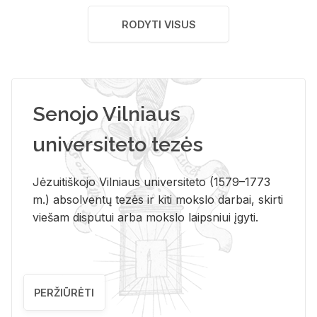
RODYTI VISUS
Senojo Vilniaus
universiteto tezės
Jėzuitiškojo Vilniaus universiteto (1579–1773
m.) absolventų tezės ir kiti mokslo darbai, skirti
viešam disputui arba mokslo laipsniui įgyti.
PERŽIŪRĖTI