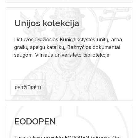
Unijos kolekcija
Lietuvos Didžiosios Kunigaikštystės unitų, arba
graikų apeigų katalikų, Bažnyčios dokumentai
saugomi Vilniaus universiteto bibliotekoje.
PERŽIŪRĖTI
EODOPEN
Tarp­tau­ti­nio pro­jek­to EO­DO­PEN (eBo­oks-On-