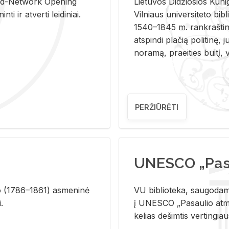
and-Ne­twork Ope­ning
Lie­tu­vos Di­džio­sios Ku­n
i ir at­ver­ti lei­di­niai.
Vil­niaus uni­ver­si­te­to bi­b­
1540–1845 m. rank­raš­ti­ni
at­spin­di pla­čią po­li­ti­nę, j
no­ra­mą, pra­ei­ties bui­tį, vi
PERŽIŪRĖTI
UNESCO „Pasa
­lio (1786–1861) as­me­ni­nė
VU biblioteka, saugodama 
i.
į UNESCO „Pasaulio atmin
kelias dešimtis vertingia