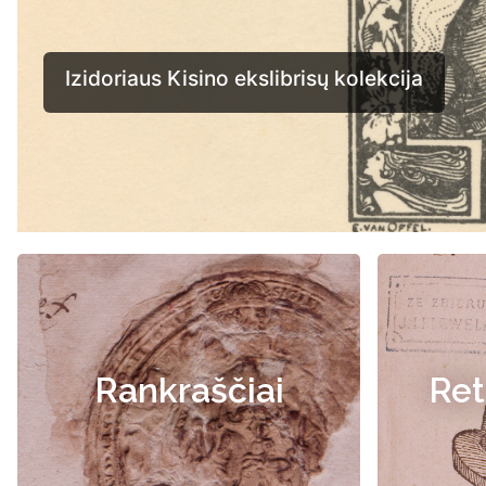
Rankraščiai
Ret