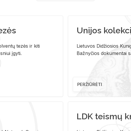
tezės
Unijos kolekci
ventų tezės ir kiti
Lietuvos Didžiosios Kunig
niui įgyti.
Bažnyčios dokumentai sau
PERŽIŪRĖTI
LDK teismų k