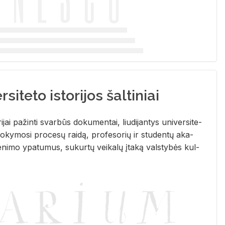
siteto istorijos šaltiniai
­ri­jai pa­žin­ti svar­būs do­ku­men­tai, liu­di­jan­tys uni­ver­si­te­
­ky­mo­si pro­ce­sų rai­dą, pro­fe­so­rių ir stu­den­tų aka­
e­ni­mo ypa­tu­mus, su­kur­tų vei­ka­lų įta­ką vals­ty­bės kul­