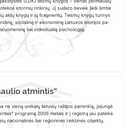
i­gaikš­tys­tės (LDK) teis­mų kny­gos – vie­nas įdo­miau­sių
lio­te­kos is­to­ri­nių rin­ki­nių. Jį su­da­ro be­veik šeši šim­tai
ų aktų kny­gų ir jų frag­men­tų. Teis­mų kny­gų tu­ri­nys
u­ri­di­nę, so­cia­li­nę ir eko­no­mi­nę Lie­tu­vos is­to­ri­jos pa­
­suo­me­ni­nę bei in­di­vi­dua­lią psi­cho­lo­gi­ją.
ulio atmintis“
ne vieną unikalų lietuvių raštijos paminklą, įsijungė
ties“ programą 2006 metais ir į registrą jau pateikė
usių nacionalinės bei regioninės reikšmės objektų.