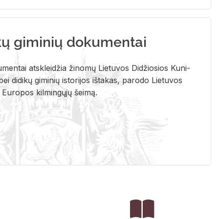
kų giminių dokumentai
u­men­tai at­sklei­džia ži­no­mų Lie­tu­vos Di­džio­sios Ku­ni­
ei di­di­kų gi­mi­nių is­to­ri­jos iš­ta­kas, pa­ro­do Lie­tu­vos
į Eu­ro­pos kil­min­gų­jų šei­mą.