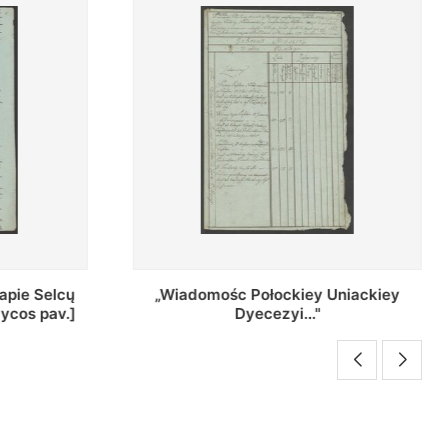
Uniackiey
Regestr Parochow Dekanatu
Brzeskiego