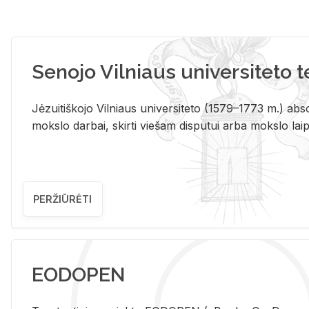
Senojo Vilniaus universiteto 
Jėzuitiškojo Vilniaus universiteto (1579–1773 m.) absol
mokslo darbai, skirti viešam disputui arba mokslo laips
PERŽIŪRĖTI
EODOPEN