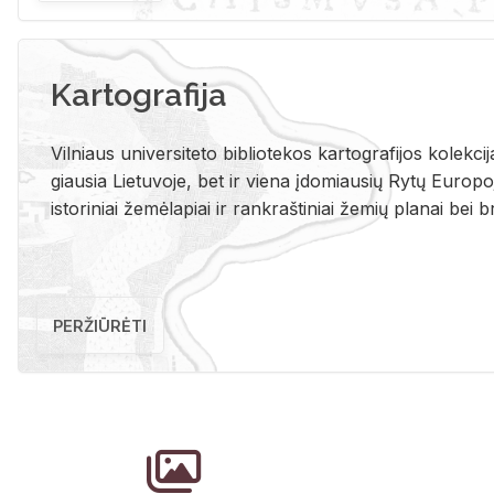
Kartografija
Vil­niaus uni­ver­si­te­to bi­b­lio­te­kos kar­to­gra­fi­jos ko­lek­c
giau­sia Lie­tu­vo­je, bet ir vie­na įdo­miau­sių Rytų Eu­ro­po­je
is­to­ri­niai že­mė­la­piai ir rank­raš­ti­niai že­mių pla­nai bei br
PERŽIŪRĖTI