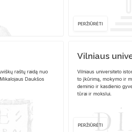
PERŽIŪRĖTI
Vilniaus univer
u­viš­kų raš­tų rai­dą nuo
Vil­niaus uni­ver­si­te­to is­to
 Mi­ka­lo­jaus Dauk­šos
to įkū­ri­mą, mo­ky­mo ir mo
de­mi­nio ir kas­die­nio gy­v
tū­rai ir moks­lui.
PERŽIŪRĖTI