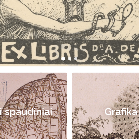
i spaudiniai
Grafika