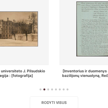
ius ir duomenys apie Selcų
„Wiadomośc Połockiey 
 vienuolyną, Rečycos pav.]
Dyecezyi..."
RODYTI VISUS