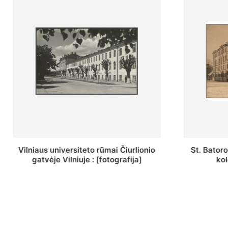
St. Batoro universiteto J. Pilsudskio
[Inventor
kolegija : [fotografija]
bazilijonų