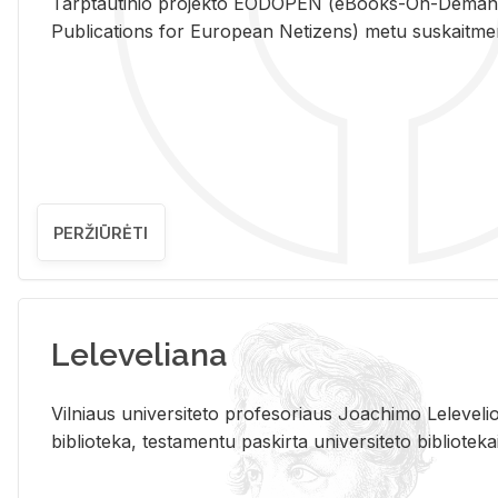
Tarp­tau­ti­nio pro­jek­to EO­DO­PEN (eBo­oks-On-De­m
Pub­li­ca­tions for Eu­ro­pe­an Ne­ti­zens) metu su­skait­me­nin­t
PERŽIŪRĖTI
Leleveliana
Vil­niaus uni­ver­si­te­to pro­fe­so­riaus Jo­a­chi­mo Le­le­ve
bi­b­lio­te­ka, te­sta­men­tu pa­skir­ta uni­ver­si­te­to bi­b­lio­te­ka