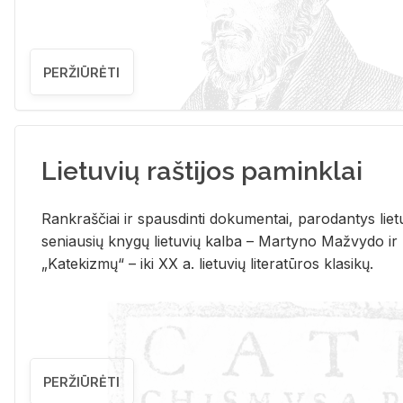
PERŽIŪRĖTI
Lietuvių raštijos paminklai
Rank­raš­čiai ir spaus­din­ti do­ku­men­tai, pa­ro­dan­tys lie­t
se­niau­sių kny­gų lie­tu­vių kal­ba – Mar­ty­no Ma­žvy­do ir
„Ka­te­kiz­mų“ – iki XX a. lie­tu­vių li­te­ra­tū­ros kla­si­kų.
PERŽIŪRĖTI