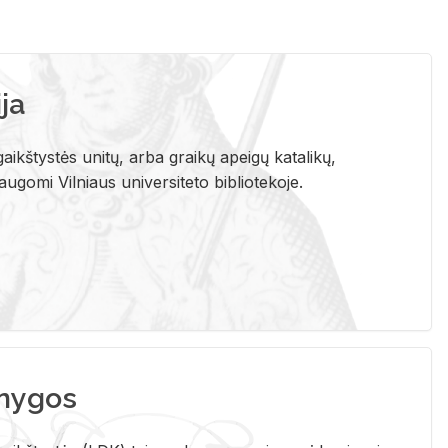
ja
aikštystės unitų, arba graikų apeigų katalikų,
gomi Vilniaus universiteto bibliotekoje.
nygos