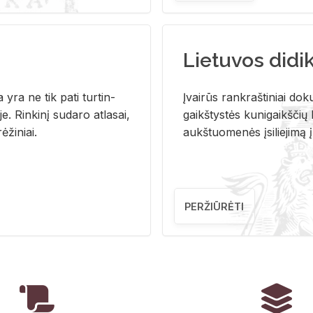
Lietuvos didi
i­ja yra ne tik pati tur­tin­
Įvai­rūs rank­raš­ti­niai do­k
. Rin­ki­nį su­da­ro at­la­sai,
gaikš­tys­tės ku­ni­gaikš­čių b
ė­ži­niai.
aukš­tuo­me­nės įsi­lie­ji­mą 
PERŽIŪRĖTI