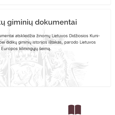
kų giminių dokumentai
u­men­tai at­sklei­džia ži­no­mų Lie­tu­vos Di­džio­sios Ku­ni­
ei di­di­kų gi­mi­nių is­to­ri­jos iš­ta­kas, pa­ro­do Lie­tu­vos
į Eu­ro­pos kil­min­gų­jų šei­mą.