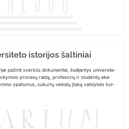
siteto istorijos šaltiniai
­ri­jai pa­žin­ti svar­būs do­ku­men­tai, liu­di­jan­tys uni­ver­si­te­
­ky­mo­si pro­ce­sų rai­dą, pro­fe­so­rių ir stu­den­tų aka­
e­ni­mo ypa­tu­mus, su­kur­tų vei­ka­lų įta­ką vals­ty­bės kul­