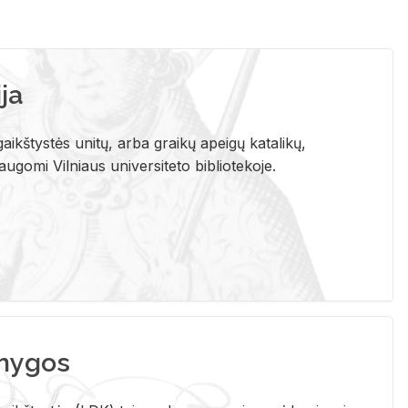
ja
aikštystės unitų, arba graikų apeigų katalikų,
gomi Vilniaus universiteto bibliotekoje.
nygos