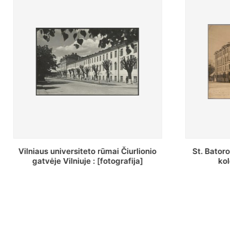
St. Batoro universiteto J. Pilsudskio
[Inventor
kolegija : [fotografija]
bazilijonų