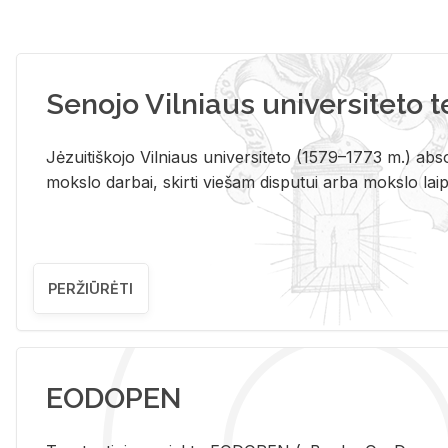
Senojo Vilniaus universiteto 
Jėzuitiškojo Vilniaus universiteto (1579–1773 m.) absol
mokslo darbai, skirti viešam disputui arba mokslo laips
PERŽIŪRĖTI
EODOPEN