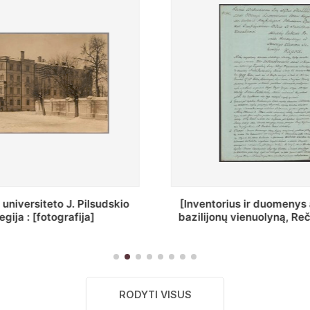
ius ir duomenys apie Selcų
„Wiadomośc Połockiey 
 vienuolyną, Rečycos pav.]
Dyecezyi..."
RODYTI VISUS