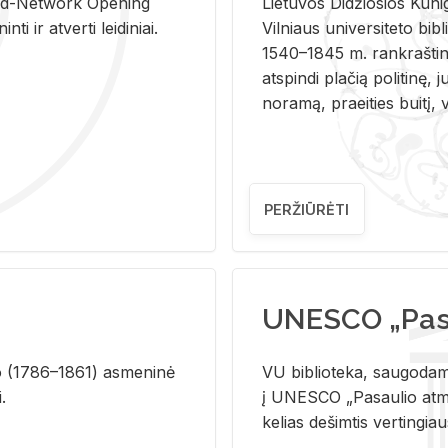
and-Ne­twork Ope­ning
Lie­tu­vos Di­džio­sios Ku­n
i ir at­ver­ti lei­di­niai.
Vil­niaus uni­ver­si­te­to bi­b­
1540–1845 m. rank­raš­ti­ni
at­spin­di pla­čią po­li­ti­nę, j
no­ra­mą, pra­ei­ties bui­tį, vi
PERŽIŪRĖTI
UNESCO „Pasa
­lio (1786–1861) as­me­ni­nė
VU biblioteka, saugodama 
i.
į UNESCO „Pasaulio atmin
kelias dešimtis vertingia