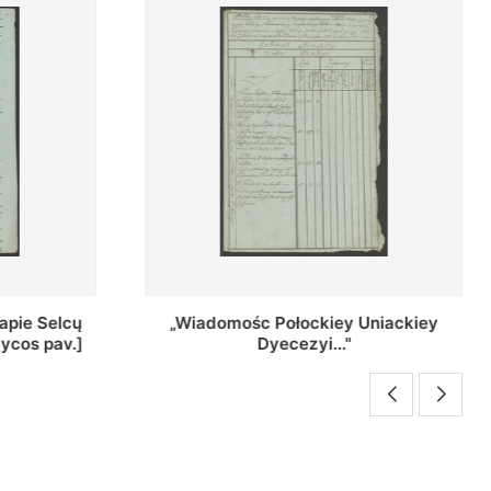
Uniackiey
Regestr Parochow Dekanatu
Brzeskiego