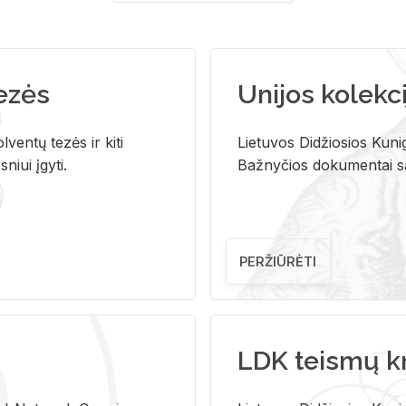
tezės
Unijos kolekci
ventų tezės ir kiti
Lietuvos Didžiosios Kunig
niui įgyti.
Bažnyčios dokumentai sau
PERŽIŪRĖTI
LDK teismų k