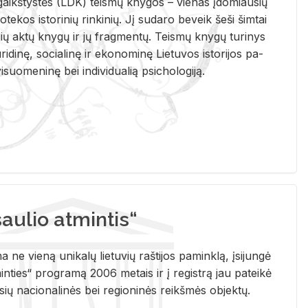
i­gaikš­tys­tės (LDK) teis­mų kny­gos – vie­nas įdo­miau­sių
lio­te­kos is­to­ri­nių rin­ki­nių. Jį su­da­ro be­veik šeši šim­tai
ų aktų kny­gų ir jų frag­men­tų. Teis­mų kny­gų tu­ri­nys
u­ri­di­nę, so­cia­li­nę ir eko­no­mi­nę Lie­tu­vos is­to­ri­jos pa­
­suo­me­ni­nę bei in­di­vi­dua­lią psi­cho­lo­gi­ją.
ulio atmintis“
ne vieną unikalų lietuvių raštijos paminklą, įsijungė
ties“ programą 2006 metais ir į registrą jau pateikė
usių nacionalinės bei regioninės reikšmės objektų.