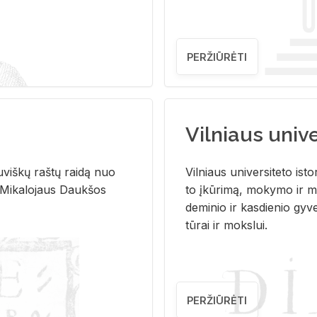
PERŽIŪRĖTI
Vilniaus univer
u­viš­kų raš­tų rai­dą nuo
Vil­niaus uni­ver­si­te­to is­to
 Mi­ka­lo­jaus Dauk­šos
to įkū­ri­mą, mo­ky­mo ir mo
de­mi­nio ir kas­die­nio gy­v
tū­rai ir moks­lui.
PERŽIŪRĖTI