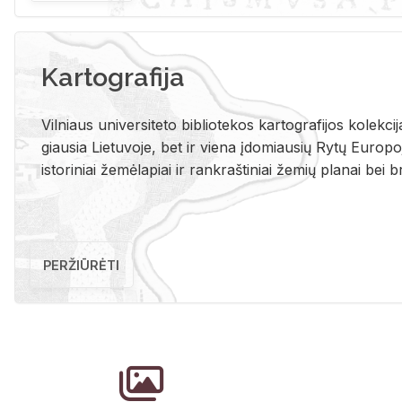
Kartografija
Vil­niaus uni­ver­si­te­to bi­b­lio­te­kos kar­to­gra­fi­jos ko­lek­c
giau­sia Lie­tu­vo­je, bet ir vie­na įdo­miau­sių Rytų Eu­ro­po­je
is­to­ri­niai že­mė­la­piai ir rank­raš­ti­niai že­mių pla­nai bei br
PERŽIŪRĖTI