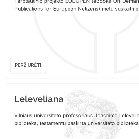
Tarp­tau­ti­nio pro­jek­to EO­DO­PEN (eBo­oks-On-De­m
Pub­li­ca­tions for Eu­ro­pe­an Ne­ti­zens) metu su­skait­me­nin­t
PERŽIŪRĖTI
Leleveliana
Vil­niaus uni­ver­si­te­to pro­fe­so­riaus Jo­a­chi­mo Le­le­ve
bi­b­lio­te­ka, te­sta­men­tu pa­skir­ta uni­ver­si­te­to bi­b­lio­te­ka