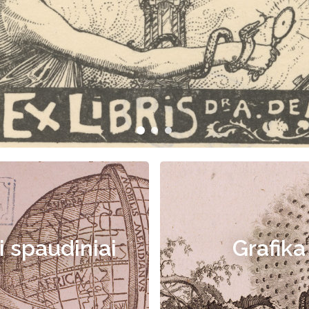
i spaudiniai
Grafika