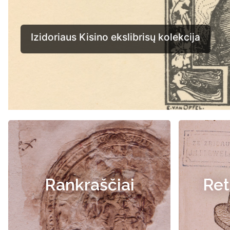
Rankraščiai
Ret