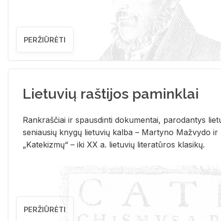
PERŽIŪRĖTI
Lietuvių raštijos paminklai
Rank­raš­čiai ir spaus­din­ti do­ku­men­tai, pa­ro­dan­tys lie­t
se­niau­sių kny­gų lie­tu­vių kal­ba – Mar­ty­no Ma­žvy­do ir
„Ka­te­kiz­mų“ – iki XX a. lie­tu­vių li­te­ra­tū­ros kla­si­kų.
PERŽIŪRĖTI