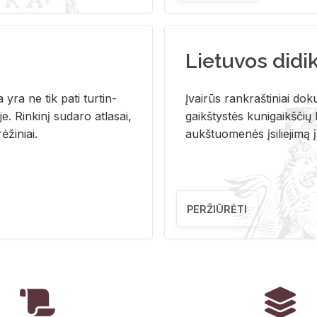
Lietuvos didi
i­ja yra ne tik pati tur­tin­
Įvai­rūs rank­raš­ti­niai do­k
. Rin­ki­nį su­da­ro at­la­sai,
gaikš­tys­tės ku­ni­gaikš­čių b
ė­ži­niai.
aukš­tuo­me­nės įsi­lie­ji­mą 
PERŽIŪRĖTI