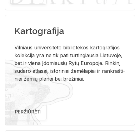
Kartografija
Vil­niaus uni­ver­si­te­to bi­b­lio­te­kos kar­to­gra­fi­jos
ko­lek­ci­ja yra ne tik pati tur­tin­giau­sia Lie­tu­vo­je,
bet ir vie­na įdo­miau­sių Rytų Eu­ro­po­je. Rin­ki­nį
su­da­ro at­la­sai, is­to­ri­niai že­mė­la­piai ir rank­raš­ti­
niai že­mių pla­nai bei brė­ži­niai.
PERŽIŪRĖTI