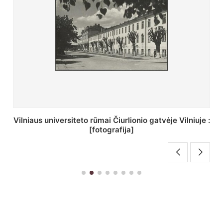
St. Batoro universiteto J. Pilsudskio kolegija :
[fotografija]