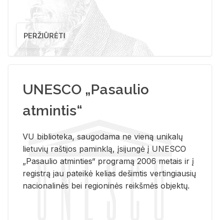
PERŽIŪRĖTI
UNESCO „Pasaulio
atmintis“
VU biblioteka, saugodama ne vieną unikalų
lietuvių raštijos paminklą, įsijungė į UNESCO
„Pasaulio atminties“ programą 2006 metais ir į
registrą jau pateikė kelias dešimtis vertingiausių
nacionalinės bei regioninės reikšmės objektų.