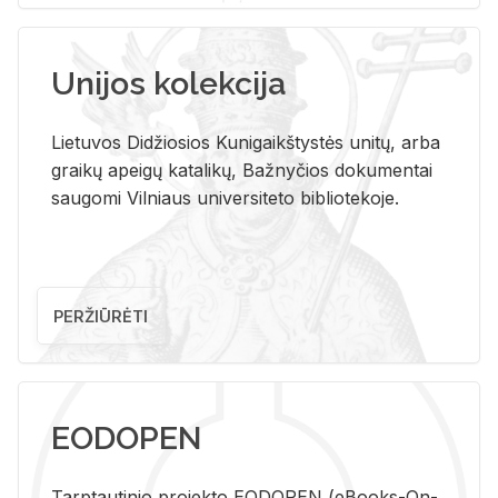
Unijos kolekcija
Lietuvos Didžiosios Kunigaikštystės unitų, arba
graikų apeigų katalikų, Bažnyčios dokumentai
saugomi Vilniaus universiteto bibliotekoje.
PERŽIŪRĖTI
EODOPEN
Tarp­tau­ti­nio pro­jek­to EO­DO­PEN (eBo­oks-On-