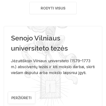
RODYTI VISUS
Senojo Vilniaus
universiteto tezės
Jėzuitiškojo Vilniaus universiteto (1579–1773
m.) absolventų tezės ir kiti mokslo darbai, skirti
viešam disputui arba mokslo laipsniui įgyti.
PERŽIŪRĖTI