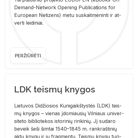
De­mand-Ne­twork Ope­ning Pub­li­ca­tions for
Eu­ro­pe­an Ne­ti­zens) metu su­skait­me­nin­ti ir at­
ver­ti lei­di­niai.
PERŽIŪRĖTI
LDK teismų knygos
Lie­tu­vos Di­džio­sios Ku­ni­gaikš­tys­tės (LDK) teis­
mų kny­gos – vie­nas įdo­miau­sių Vil­niaus uni­ver­
si­te­to bi­b­lio­te­kos is­to­ri­nių rin­ki­nių. Jį su­da­ro
be­veik šeši šim­tai 1540–1845 m. rank­raš­ti­nių
aktų kny­gų ir jų frag­men­tų. Teis­mų kny­gų tu­ri­