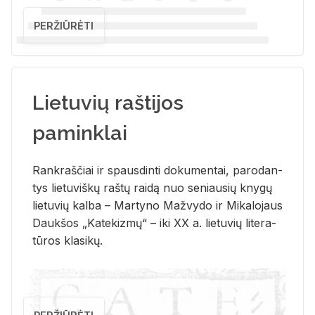
PERŽIŪRĖTI
Lietuvių raštijos
paminklai
Rank­raš­čiai ir spaus­din­ti do­ku­men­tai, pa­ro­dan­
tys lie­tu­viš­kų raš­tų rai­dą nuo se­niau­sių kny­gų
lie­tu­vių kal­ba – Mar­ty­no Ma­žvy­do ir Mi­ka­lo­jaus
Dauk­šos „Ka­te­kiz­mų“ – iki XX a. lie­tu­vių li­te­ra­
tū­ros kla­si­kų.