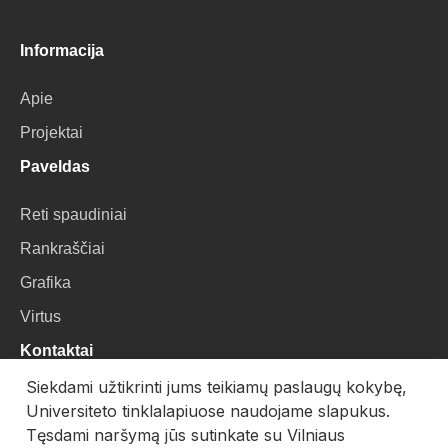
Informacija
Apie
Projektai
Paveldas
Reti spaudiniai
Rankraščiai
Grafika
Virtus
Kontaktai
Siekdami užtikrinti jums teikiamų paslaugų kokybę,
VU Biblioteka
Universiteto tinklalapiuose naudojame slapukus.
Universiteto g. 3, LT-01122, Vilnius
Tęsdami naršymą jūs sutinkate su Vilniaus