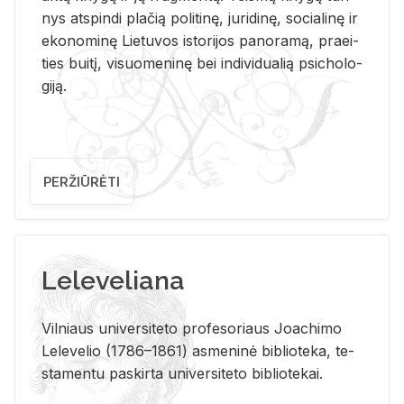
nys at­spin­di pla­čią po­li­ti­nę, ju­ri­di­nę, so­cia­li­nę ir
eko­no­mi­nę Lie­tu­vos is­to­ri­jos pa­no­ra­mą, pra­ei­
ties bui­tį, vi­suo­me­ni­nę bei in­di­vi­dua­lią psi­cho­lo­
gi­ją.
PERŽIŪRĖTI
Leleveliana
Vil­niaus uni­ver­si­te­to pro­fe­so­riaus Jo­a­chi­mo
Le­le­ve­lio (1786–1861) as­me­ni­nė bi­b­lio­te­ka, te­
sta­men­tu pa­skir­ta uni­ver­si­te­to bi­b­lio­te­kai.