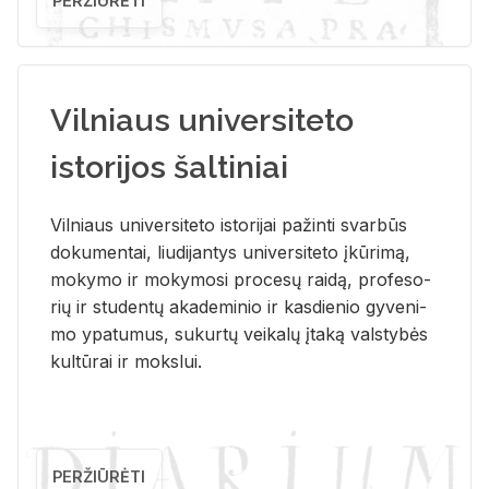
PERŽIŪRĖTI
Vilniaus universiteto
istorijos šaltiniai
Vil­niaus uni­ver­si­te­to is­to­ri­jai pa­žin­ti svar­būs
do­ku­men­tai, liu­di­jan­tys uni­ver­si­te­to įkū­ri­mą,
mo­ky­mo ir mo­ky­mo­si pro­ce­sų rai­dą, pro­fe­so­
rių ir stu­den­tų aka­de­mi­nio ir kas­die­nio gy­ve­ni­
mo ypa­tu­mus, su­kur­tų vei­ka­lų įta­ką vals­ty­bės
kul­tū­rai ir moks­lui.
PERŽIŪRĖTI