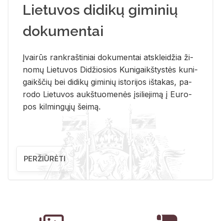
Lietuvos didikų giminių
dokumentai
Įvai­rūs rank­raš­ti­niai do­ku­men­tai at­sklei­džia ži­
no­mų Lie­tu­vos Di­džio­sios Ku­ni­gaikš­tys­tės ku­ni­
gaikš­čių bei di­di­kų gi­mi­nių is­to­ri­jos iš­ta­kas, pa­
ro­do Lie­tu­vos aukš­tuo­me­nės įsi­lie­ji­mą į Eu­ro­
pos kil­min­gų­jų šei­mą.
PERŽIŪRĖTI