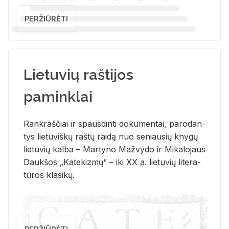
PERŽIŪRĖTI
Lietuvių raštijos
paminklai
Rank­raš­čiai ir spaus­din­ti do­ku­men­tai, pa­ro­dan­
tys lie­tu­viš­kų raš­tų rai­dą nuo se­niau­sių kny­gų
lie­tu­vių kal­ba – Mar­ty­no Ma­žvy­do ir Mi­ka­lo­jaus
Dauk­šos „Ka­te­kiz­mų“ – iki XX a. lie­tu­vių li­te­ra­
tū­ros kla­si­kų.