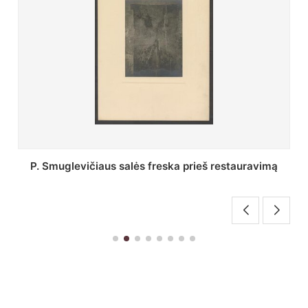
Stepono Batoro universiteto bibliotekos Profesorių
skaitykla