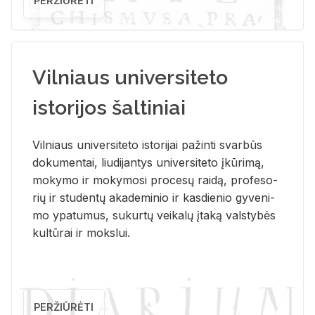
PERŽIŪRĖTI
Vilniaus universiteto
istorijos šaltiniai
Vil­niaus uni­ver­si­te­to is­to­ri­jai pa­žin­ti svar­būs
do­ku­men­tai, liu­di­jan­tys uni­ver­si­te­to įkū­ri­mą,
mo­ky­mo ir mo­ky­mo­si pro­ce­sų rai­dą, pro­fe­so­
rių ir stu­den­tų aka­de­mi­nio ir kas­die­nio gy­ve­ni­
mo ypa­tu­mus, su­kur­tų vei­ka­lų įta­ką vals­ty­bės
kul­tū­rai ir moks­lui.
PERŽIŪRĖTI