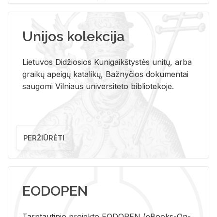
Unijos kolekcija
Lietuvos Didžiosios Kunigaikštystės unitų, arba
graikų apeigų katalikų, Bažnyčios dokumentai
saugomi Vilniaus universiteto bibliotekoje.
PERŽIŪRĖTI
EODOPEN
Tarp­tau­ti­nio pro­jek­to EO­DO­PEN (eBo­oks-On-