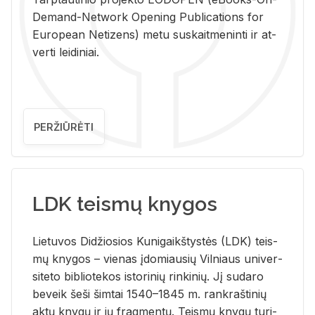
De­mand-Ne­twork Ope­ning Pub­li­ca­tions for
Eu­ro­pe­an Ne­ti­zens) metu su­skait­me­nin­ti ir at­
ver­ti lei­di­niai.
PERŽIŪRĖTI
LDK teismų knygos
Lie­tu­vos Di­džio­sios Ku­ni­gaikš­tys­tės (LDK) teis­
mų kny­gos – vie­nas įdo­miau­sių Vil­niaus uni­ver­
si­te­to bi­b­lio­te­kos is­to­ri­nių rin­ki­nių. Jį su­da­ro
be­veik šeši šim­tai 1540–1845 m. rank­raš­ti­nių
aktų kny­gų ir jų frag­men­tų. Teis­mų kny­gų tu­ri­