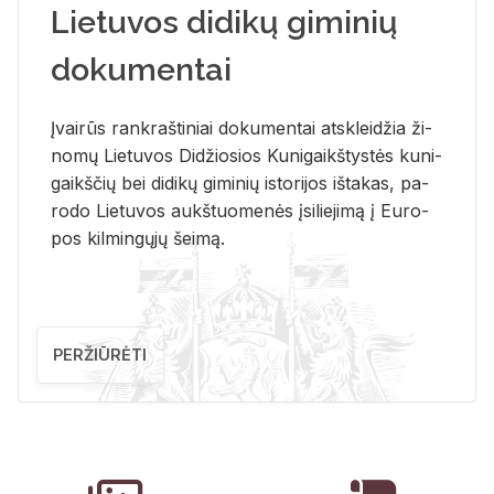
Lietuvos didikų giminių
dokumentai
Įvai­rūs rank­raš­ti­niai do­ku­men­tai at­sklei­džia ži­
no­mų Lie­tu­vos Di­džio­sios Ku­ni­gaikš­tys­tės ku­ni­
gaikš­čių bei di­di­kų gi­mi­nių is­to­ri­jos iš­ta­kas, pa­
ro­do Lie­tu­vos aukš­tuo­me­nės įsi­lie­ji­mą į Eu­ro­
pos kil­min­gų­jų šei­mą.
PERŽIŪRĖTI