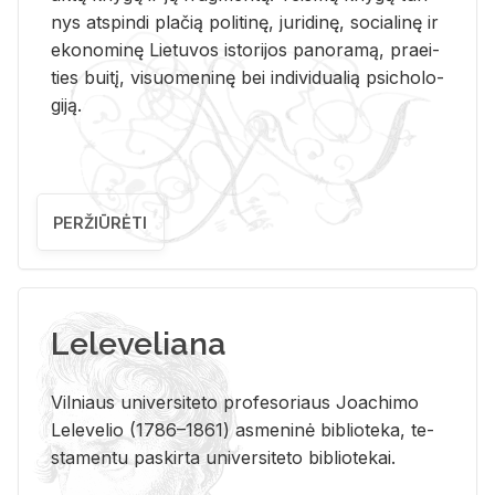
nys at­spin­di pla­čią po­li­ti­nę, ju­ri­di­nę, so­cia­li­nę ir
eko­no­mi­nę Lie­tu­vos is­to­ri­jos pa­no­ra­mą, pra­ei­
ties bui­tį, vi­suo­me­ni­nę bei in­di­vi­dua­lią psi­cho­lo­
gi­ją.
PERŽIŪRĖTI
Leleveliana
Vil­niaus uni­ver­si­te­to pro­fe­so­riaus Jo­a­chi­mo
Le­le­ve­lio (1786–1861) as­me­ni­nė bi­b­lio­te­ka, te­
sta­men­tu pa­skir­ta uni­ver­si­te­to bi­b­lio­te­kai.