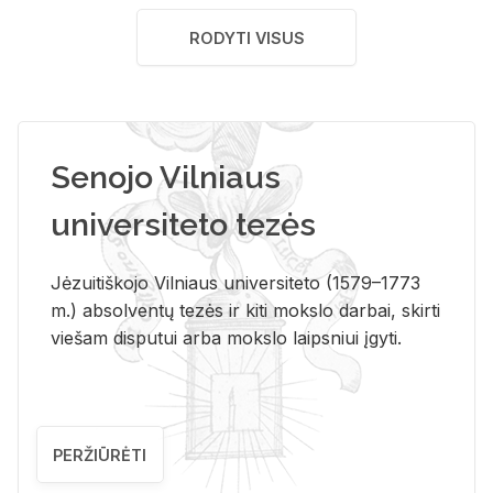
RODYTI VISUS
Senojo Vilniaus
universiteto tezės
Jėzuitiškojo Vilniaus universiteto (1579–1773
m.) absolventų tezės ir kiti mokslo darbai, skirti
viešam disputui arba mokslo laipsniui įgyti.
PERŽIŪRĖTI