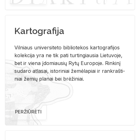
Kartografija
Vil­niaus uni­ver­si­te­to bi­b­lio­te­kos kar­to­gra­fi­jos
ko­lek­ci­ja yra ne tik pati tur­tin­giau­sia Lie­tu­vo­je,
bet ir vie­na įdo­miau­sių Rytų Eu­ro­po­je. Rin­ki­nį
su­da­ro at­la­sai, is­to­ri­niai že­mė­la­piai ir rank­raš­ti­
niai že­mių pla­nai bei brė­ži­niai.
PERŽIŪRĖTI