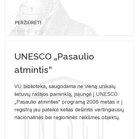
PERŽIŪRĖTI
UNESCO „Pasaulio
atmintis“
VU biblioteka, saugodama ne vieną unikalų
lietuvių raštijos paminklą, įsijungė į UNESCO
„Pasaulio atminties“ programą 2006 metais ir į
registrą jau pateikė kelias dešimtis vertingiausių
nacionalinės bei regioninės reikšmės objektų.