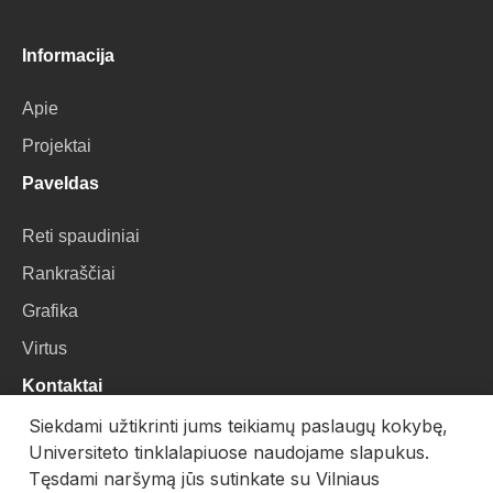
Informacija
Apie
Projektai
Paveldas
Reti spaudiniai
Rankraščiai
Grafika
Virtus
Kontaktai
Siekdami užtikrinti jums teikiamų paslaugų kokybę,
VU Biblioteka
Universiteto tinklalapiuose naudojame slapukus.
Universiteto g. 3, LT-01122, Vilnius
Tęsdami naršymą jūs sutinkate su Vilniaus