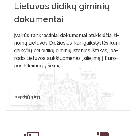
Lietuvos didikų giminių
dokumentai
Įvai­rūs rank­raš­ti­niai do­ku­men­tai at­sklei­džia ži­
no­mų Lie­tu­vos Di­džio­sios Ku­ni­gaikš­tys­tės ku­ni­
gaikš­čių bei di­di­kų gi­mi­nių is­to­ri­jos iš­ta­kas, pa­
ro­do Lie­tu­vos aukš­tuo­me­nės įsi­lie­ji­mą į Eu­ro­
pos kil­min­gų­jų šei­mą.
PERŽIŪRĖTI