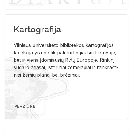
Kartografija
Vil­niaus uni­ver­si­te­to bi­b­lio­te­kos kar­to­gra­fi­jos
ko­lek­ci­ja yra ne tik pati tur­tin­giau­sia Lie­tu­vo­je,
bet ir vie­na įdo­miau­sių Rytų Eu­ro­po­je. Rin­ki­nį
su­da­ro at­la­sai, is­to­ri­niai že­mė­la­piai ir rank­raš­ti­
niai že­mių pla­nai bei brė­ži­niai.
PERŽIŪRĖTI