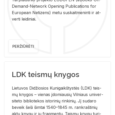
De­mand-Ne­twork Ope­ning Pub­li­ca­tions for
Eu­ro­pe­an Ne­ti­zens) metu su­skait­me­nin­ti ir at­
ver­ti lei­di­niai.
PERŽIŪRĖTI
LDK teismų knygos
Lie­tu­vos Di­džio­sios Ku­ni­gaikš­tys­tės (LDK) teis­
mų kny­gos – vie­nas įdo­miau­sių Vil­niaus uni­ver­
si­te­to bi­b­lio­te­kos is­to­ri­nių rin­ki­nių. Jį su­da­ro
be­veik šeši šim­tai 1540–1845 m. rank­raš­ti­nių
aktų kny­gų ir jų frag­men­tų. Teis­mų kny­gų tu­ri­