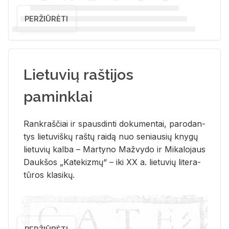
PERŽIŪRĖTI
Lietuvių raštijos
paminklai
Rank­raš­čiai ir spaus­din­ti do­ku­men­tai, pa­ro­dan­
tys lie­tu­viš­kų raš­tų rai­dą nuo se­niau­sių kny­gų
lie­tu­vių kal­ba – Mar­ty­no Ma­žvy­do ir Mi­ka­lo­jaus
Dauk­šos „Ka­te­kiz­mų“ – iki XX a. lie­tu­vių li­te­ra­
tū­ros kla­si­kų.