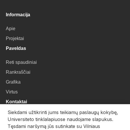
Informacija
Apie
Projektai
Paveldas
Reti spaudiniai
Rankraščiai
Grafika
Virtus
Kontaktai
Siekdami užtikrinti jums teikiamų paslaugų kokybę,
VU Biblioteka
Universiteto tinklalapiuose naudojame slapukus.
Universiteto g. 3, LT-01122, Vilnius
Tęsdami naršymą jūs sutinkate su Vilniaus