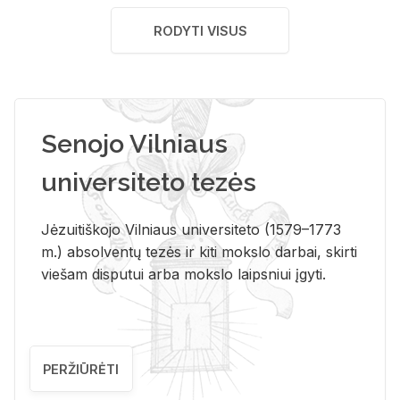
RODYTI VISUS
Senojo Vilniaus
universiteto tezės
Jėzuitiškojo Vilniaus universiteto (1579–1773
m.) absolventų tezės ir kiti mokslo darbai, skirti
viešam disputui arba mokslo laipsniui įgyti.
PERŽIŪRĖTI