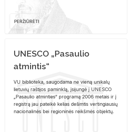
PERŽIŪRĖTI
UNESCO „Pasaulio
atmintis“
VU biblioteka, saugodama ne vieną unikalų
lietuvių raštijos paminklą, įsijungė į UNESCO
„Pasaulio atminties“ programą 2006 metais ir į
registrą jau pateikė kelias dešimtis vertingiausių
nacionalinės bei regioninės reikšmės objektų.