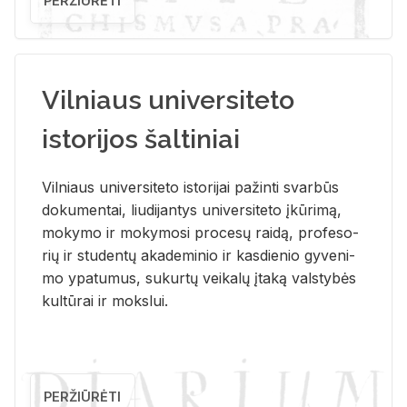
PERŽIŪRĖTI
Vilniaus universiteto
istorijos šaltiniai
Vil­niaus uni­ver­si­te­to is­to­ri­jai pa­žin­ti svar­būs
do­ku­men­tai, liu­di­jan­tys uni­ver­si­te­to įkū­ri­mą,
mo­ky­mo ir mo­ky­mo­si pro­ce­sų rai­dą, pro­fe­so­
rių ir stu­den­tų aka­de­mi­nio ir kas­die­nio gy­ve­ni­
mo ypa­tu­mus, su­kur­tų vei­ka­lų įta­ką vals­ty­bės
kul­tū­rai ir moks­lui.
PERŽIŪRĖTI