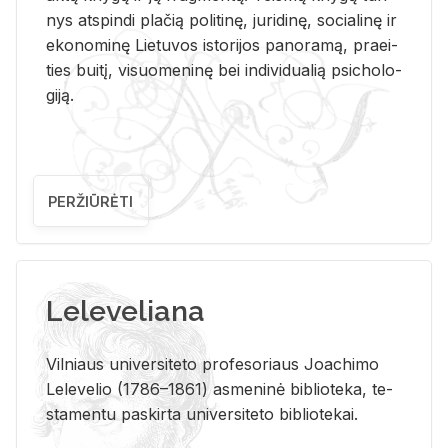
nys at­spin­di pla­čią po­li­ti­nę, ju­ri­di­nę, so­cia­li­nę ir
eko­no­mi­nę Lie­tu­vos is­to­ri­jos pa­no­ra­mą, pra­ei­
ties bui­tį, vi­suo­me­ni­nę bei in­di­vi­dua­lią psi­cho­lo­
gi­ją.
PERŽIŪRĖTI
Leleveliana
Vil­niaus uni­ver­si­te­to pro­fe­so­riaus Jo­a­chi­mo
Le­le­ve­lio (1786–1861) as­me­ni­nė bi­b­lio­te­ka, te­
sta­men­tu pa­skir­ta uni­ver­si­te­to bi­b­lio­te­kai.