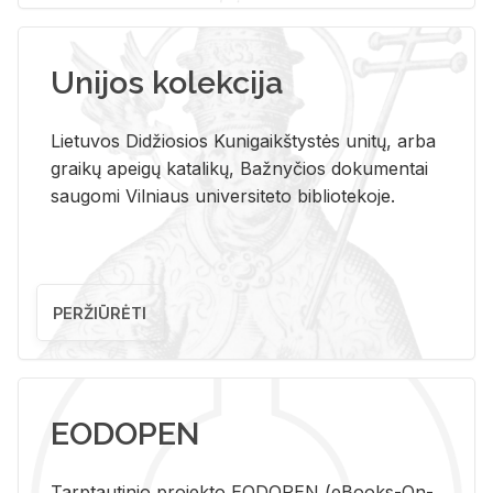
Unijos kolekcija
Lietuvos Didžiosios Kunigaikštystės unitų, arba
graikų apeigų katalikų, Bažnyčios dokumentai
saugomi Vilniaus universiteto bibliotekoje.
PERŽIŪRĖTI
EODOPEN
Tarp­tau­ti­nio pro­jek­to EO­DO­PEN (eBo­oks-On-