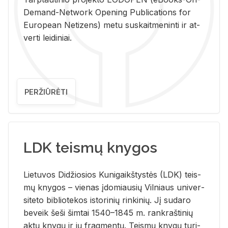
De­mand-Ne­twork Ope­ning Pub­li­ca­tions for
Eu­ro­pe­an Ne­ti­zens) metu su­skait­me­nin­ti ir at­
ver­ti lei­di­niai.
PERŽIŪRĖTI
LDK teismų knygos
Lie­tu­vos Di­džio­sios Ku­ni­gaikš­tys­tės (LDK) teis­
mų kny­gos – vie­nas įdo­miau­sių Vil­niaus uni­ver­
si­te­to bi­b­lio­te­kos is­to­ri­nių rin­ki­nių. Jį su­da­ro
be­veik šeši šim­tai 1540–1845 m. rank­raš­ti­nių
aktų kny­gų ir jų frag­men­tų. Teis­mų kny­gų tu­ri­