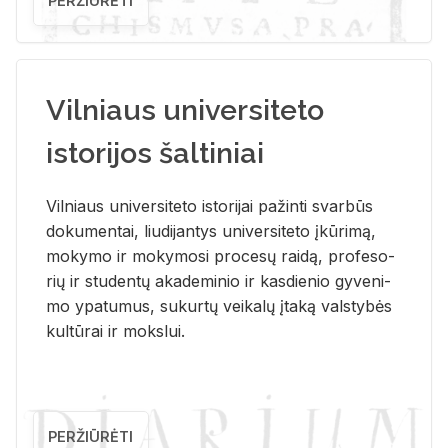
PERŽIŪRĖTI
Vilniaus universiteto
istorijos šaltiniai
Vil­niaus uni­ver­si­te­to is­to­ri­jai pa­žin­ti svar­būs
do­ku­men­tai, liu­di­jan­tys uni­ver­si­te­to įkū­ri­mą,
mo­ky­mo ir mo­ky­mo­si pro­ce­sų rai­dą, pro­fe­so­
rių ir stu­den­tų aka­de­mi­nio ir kas­die­nio gy­ve­ni­
mo ypa­tu­mus, su­kur­tų vei­ka­lų įta­ką vals­ty­bės
kul­tū­rai ir moks­lui.
PERŽIŪRĖTI