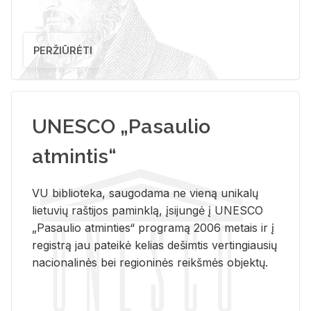
PERŽIŪRĖTI
UNESCO „Pasaulio
atmintis“
VU biblioteka, saugodama ne vieną unikalų
lietuvių raštijos paminklą, įsijungė į UNESCO
„Pasaulio atminties“ programą 2006 metais ir į
registrą jau pateikė kelias dešimtis vertingiausių
nacionalinės bei regioninės reikšmės objektų.