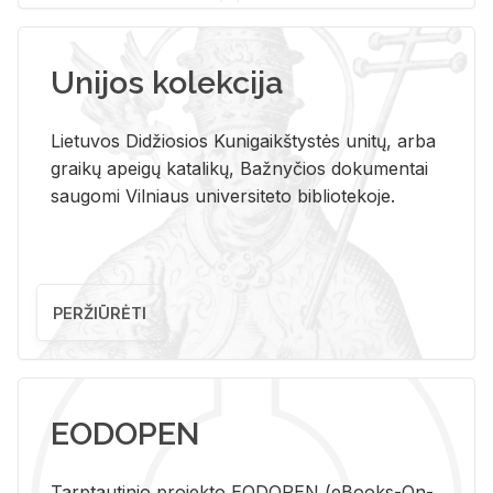
Unijos kolekcija
Lietuvos Didžiosios Kunigaikštystės unitų, arba
graikų apeigų katalikų, Bažnyčios dokumentai
saugomi Vilniaus universiteto bibliotekoje.
PERŽIŪRĖTI
EODOPEN
Tarp­tau­ti­nio pro­jek­to EO­DO­PEN (eBo­oks-On-