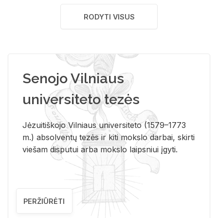
RODYTI VISUS
Senojo Vilniaus
universiteto tezės
Jėzuitiškojo Vilniaus universiteto (1579–1773
m.) absolventų tezės ir kiti mokslo darbai, skirti
viešam disputui arba mokslo laipsniui įgyti.
PERŽIŪRĖTI