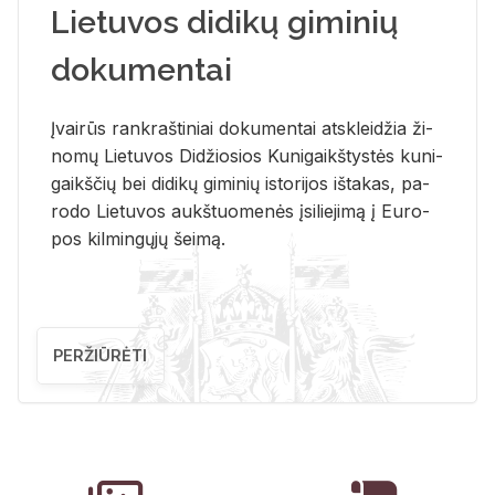
Lietuvos didikų giminių
dokumentai
Įvai­rūs rank­raš­ti­niai do­ku­men­tai at­sklei­džia ži­
no­mų Lie­tu­vos Di­džio­sios Ku­ni­gaikš­tys­tės ku­ni­
gaikš­čių bei di­di­kų gi­mi­nių is­to­ri­jos iš­ta­kas, pa­
ro­do Lie­tu­vos aukš­tuo­me­nės įsi­lie­ji­mą į Eu­ro­
pos kil­min­gų­jų šei­mą.
PERŽIŪRĖTI