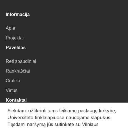
Informacija
Apie
Projektai
Paveldas
Reti spaudiniai
Rankraščiai
Grafika
Virtus
Kontaktai
Siekdami užtikrinti jums teikiamų paslaugų kokybę,
VU Biblioteka
Universiteto tinklalapiuose naudojame slapukus.
Universiteto g. 3, LT-01122, Vilnius
Tęsdami naršymą jūs sutinkate su Vilniaus