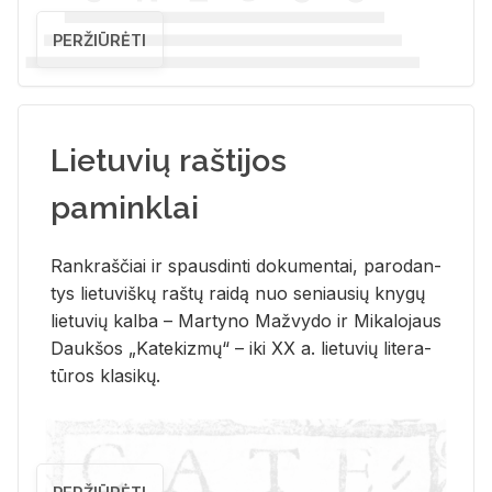
PERŽIŪRĖTI
Lietuvių raštijos
paminklai
Rank­raš­čiai ir spaus­din­ti do­ku­men­tai, pa­ro­dan­
tys lie­tu­viš­kų raš­tų rai­dą nuo se­niau­sių kny­gų
lie­tu­vių kal­ba – Mar­ty­no Ma­žvy­do ir Mi­ka­lo­jaus
Dauk­šos „Ka­te­kiz­mų“ – iki XX a. lie­tu­vių li­te­ra­
tū­ros kla­si­kų.