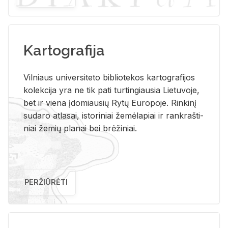
Kartografija
Vil­niaus uni­ver­si­te­to bi­b­lio­te­kos kar­to­gra­fi­jos
ko­lek­ci­ja yra ne tik pati tur­tin­giau­sia Lie­tu­vo­je,
bet ir vie­na įdo­miau­sių Rytų Eu­ro­po­je. Rin­ki­nį
su­da­ro at­la­sai, is­to­ri­niai že­mė­la­piai ir rank­raš­ti­
niai že­mių pla­nai bei brė­ži­niai.
PERŽIŪRĖTI