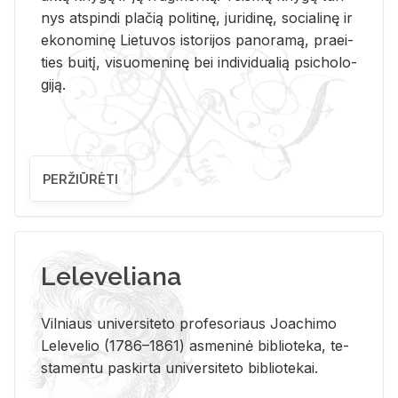
nys at­spin­di pla­čią po­li­ti­nę, ju­ri­di­nę, so­cia­li­nę ir
eko­no­mi­nę Lie­tu­vos is­to­ri­jos pa­no­ra­mą, pra­ei­
ties bui­tį, vi­suo­me­ni­nę bei in­di­vi­dua­lią psi­cho­lo­
gi­ją.
PERŽIŪRĖTI
Leleveliana
Vil­niaus uni­ver­si­te­to pro­fe­so­riaus Jo­a­chi­mo
Le­le­ve­lio (1786–1861) as­me­ni­nė bi­b­lio­te­ka, te­
sta­men­tu pa­skir­ta uni­ver­si­te­to bi­b­lio­te­kai.