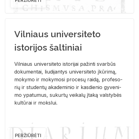
PERŽIŪRĖTI
Vilniaus universiteto
istorijos šaltiniai
Vil­niaus uni­ver­si­te­to is­to­ri­jai pa­žin­ti svar­būs
do­ku­men­tai, liu­di­jan­tys uni­ver­si­te­to įkū­ri­mą,
mo­ky­mo ir mo­ky­mo­si pro­ce­sų rai­dą, pro­fe­so­
rių ir stu­den­tų aka­de­mi­nio ir kas­die­nio gy­ve­ni­
mo ypa­tu­mus, su­kur­tų vei­ka­lų įta­ką vals­ty­bės
kul­tū­rai ir moks­lui.
PERŽIŪRĖTI