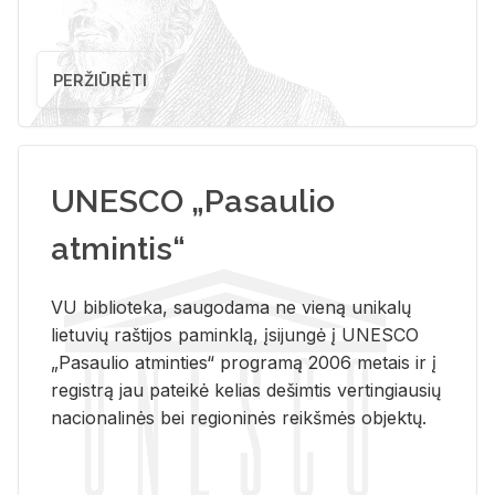
PERŽIŪRĖTI
UNESCO „Pasaulio
atmintis“
VU biblioteka, saugodama ne vieną unikalų
lietuvių raštijos paminklą, įsijungė į UNESCO
„Pasaulio atminties“ programą 2006 metais ir į
registrą jau pateikė kelias dešimtis vertingiausių
nacionalinės bei regioninės reikšmės objektų.