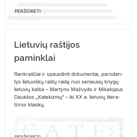
PERŽIŪRĖTI
Lietuvių raštijos
paminklai
Rank­raš­čiai ir spaus­din­ti do­ku­men­tai, pa­ro­dan­
tys lie­tu­viš­kų raš­tų rai­dą nuo se­niau­sių kny­gų
lie­tu­vių kal­ba – Mar­ty­no Ma­žvy­do ir Mi­ka­lo­jaus
Dauk­šos „Ka­te­kiz­mų“ – iki XX a. lie­tu­vių li­te­ra­
tū­ros kla­si­kų.