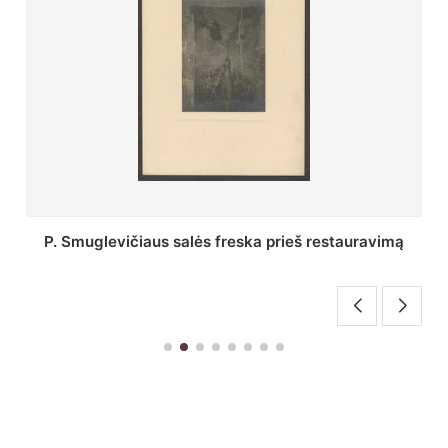
imą
Stepono Batoro universiteto bibliotekos Profesori
skaitykla