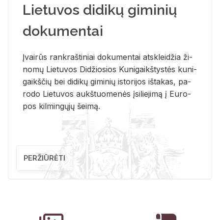
Lietuvos didikų giminių
dokumentai
Įvai­rūs rank­raš­ti­niai do­ku­men­tai at­sklei­džia ži­
no­mų Lie­tu­vos Di­džio­sios Ku­ni­gaikš­tys­tės ku­ni­
gaikš­čių bei di­di­kų gi­mi­nių is­to­ri­jos iš­ta­kas, pa­
ro­do Lie­tu­vos aukš­tuo­me­nės įsi­lie­ji­mą į Eu­ro­
pos kil­min­gų­jų šei­mą.
PERŽIŪRĖTI