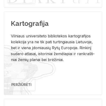
Kartografija
Vil­niaus uni­ver­si­te­to bi­b­lio­te­kos kar­to­gra­fi­jos
ko­lek­ci­ja yra ne tik pati tur­tin­giau­sia Lie­tu­vo­je,
bet ir vie­na įdo­miau­sių Rytų Eu­ro­po­je. Rin­ki­nį
su­da­ro at­la­sai, is­to­ri­niai že­mė­la­piai ir rank­raš­ti­
niai že­mių pla­nai bei brė­ži­niai.
PERŽIŪRĖTI