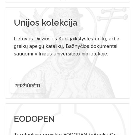
Unijos kolekcija
Lietuvos Didžiosios Kunigaikštystės unitų, arba
graikų apeigų katalikų, Bažnyčios dokumentai
saugomi Vilniaus universiteto bibliotekoje.
PERŽIŪRĖTI
EODOPEN
Tarp­tau­ti­nio pro­jek­to EO­DO­PEN (eBo­oks-On-