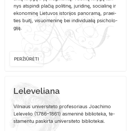
nys at­spin­di pla­čią po­li­ti­nę, ju­ri­di­nę, so­cia­li­nę ir
eko­no­mi­nę Lie­tu­vos is­to­ri­jos pa­no­ra­mą, pra­ei­
ties bui­tį, vi­suo­me­ni­nę bei in­di­vi­dua­lią psi­cho­lo­
gi­ją.
PERŽIŪRĖTI
Leleveliana
Vil­niaus uni­ver­si­te­to pro­fe­so­riaus Jo­a­chi­mo
Le­le­ve­lio (1786–1861) as­me­ni­nė bi­b­lio­te­ka, te­
sta­men­tu pa­skir­ta uni­ver­si­te­to bi­b­lio­te­kai.