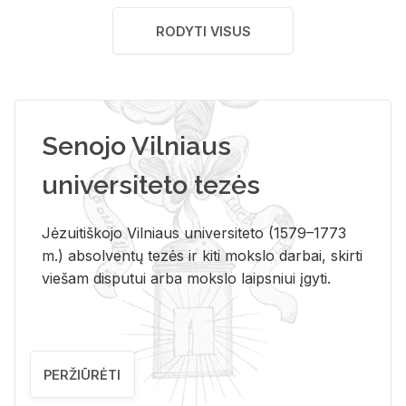
RODYTI VISUS
Senojo Vilniaus
universiteto tezės
Jėzuitiškojo Vilniaus universiteto (1579–1773
m.) absolventų tezės ir kiti mokslo darbai, skirti
viešam disputui arba mokslo laipsniui įgyti.
PERŽIŪRĖTI