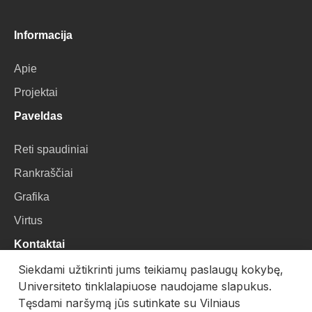
Informacija
Apie
Projektai
Paveldas
Reti spaudiniai
Rankraščiai
Grafika
Virtus
Kontaktai
Siekdami užtikrinti jums teikiamų paslaugų kokybę,
VU Biblioteka
Universiteto tinklalapiuose naudojame slapukus.
Universiteto g. 3, LT-01122, Vilnius
Tęsdami naršymą jūs sutinkate su Vilniaus