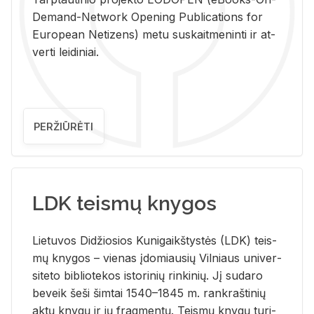
De­mand-Ne­twork Ope­ning Pub­li­ca­tions for
Eu­ro­pe­an Ne­ti­zens) metu su­skait­me­nin­ti ir at­
ver­ti lei­di­niai.
PERŽIŪRĖTI
LDK teismų knygos
Lie­tu­vos Di­džio­sios Ku­ni­gaikš­tys­tės (LDK) teis­
mų kny­gos – vie­nas įdo­miau­sių Vil­niaus uni­ver­
si­te­to bi­b­lio­te­kos is­to­ri­nių rin­ki­nių. Jį su­da­ro
be­veik šeši šim­tai 1540–1845 m. rank­raš­ti­nių
aktų kny­gų ir jų frag­men­tų. Teis­mų kny­gų tu­ri­