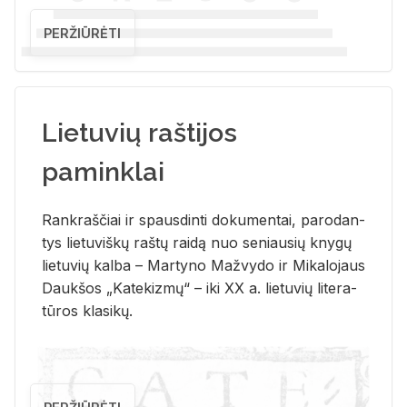
PERŽIŪRĖTI
Lietuvių raštijos
paminklai
Rank­raš­čiai ir spaus­din­ti do­ku­men­tai, pa­ro­dan­
tys lie­tu­viš­kų raš­tų rai­dą nuo se­niau­sių kny­gų
lie­tu­vių kal­ba – Mar­ty­no Ma­žvy­do ir Mi­ka­lo­jaus
Dauk­šos „Ka­te­kiz­mų“ – iki XX a. lie­tu­vių li­te­ra­
tū­ros kla­si­kų.