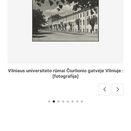
St. Batoro universiteto J. Pilsudskio kolegija :
[fotografija]