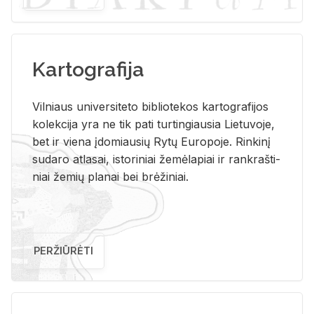
Kartografija
Vil­niaus uni­ver­si­te­to bi­b­lio­te­kos kar­to­gra­fi­jos
ko­lek­ci­ja yra ne tik pati tur­tin­giau­sia Lie­tu­vo­je,
bet ir vie­na įdo­miau­sių Rytų Eu­ro­po­je. Rin­ki­nį
su­da­ro at­la­sai, is­to­ri­niai že­mė­la­piai ir rank­raš­ti­
niai že­mių pla­nai bei brė­ži­niai.
PERŽIŪRĖTI