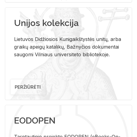
Unijos kolekcija
Lietuvos Didžiosios Kunigaikštystės unitų, arba
graikų apeigų katalikų, Bažnyčios dokumentai
saugomi Vilniaus universiteto bibliotekoje.
PERŽIŪRĖTI
EODOPEN
Tarp­tau­ti­nio pro­jek­to EO­DO­PEN (eBo­oks-On-