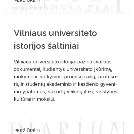
PERŽIŪRĖTI
Vilniaus universiteto
istorijos šaltiniai
Vil­niaus uni­ver­si­te­to is­to­ri­jai pa­žin­ti svar­būs
do­ku­men­tai, liu­di­jan­tys uni­ver­si­te­to įkū­ri­mą,
mo­ky­mo ir mo­ky­mo­si pro­ce­sų rai­dą, pro­fe­so­
rių ir stu­den­tų aka­de­mi­nio ir kas­die­nio gy­ve­ni­
mo ypa­tu­mus, su­kur­tų vei­ka­lų įta­ką vals­ty­bės
kul­tū­rai ir moks­lui.
PERŽIŪRĖTI