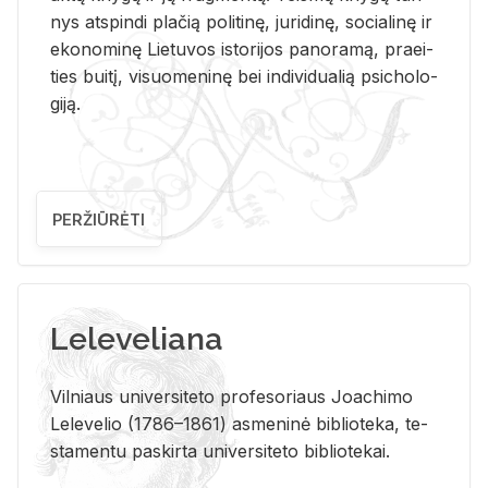
nys at­spin­di pla­čią po­li­ti­nę, ju­ri­di­nę, so­cia­li­nę ir
eko­no­mi­nę Lie­tu­vos is­to­ri­jos pa­no­ra­mą, pra­ei­
ties bui­tį, vi­suo­me­ni­nę bei in­di­vi­dua­lią psi­cho­lo­
gi­ją.
PERŽIŪRĖTI
Leleveliana
Vil­niaus uni­ver­si­te­to pro­fe­so­riaus Jo­a­chi­mo
Le­le­ve­lio (1786–1861) as­me­ni­nė bi­b­lio­te­ka, te­
sta­men­tu pa­skir­ta uni­ver­si­te­to bi­b­lio­te­kai.