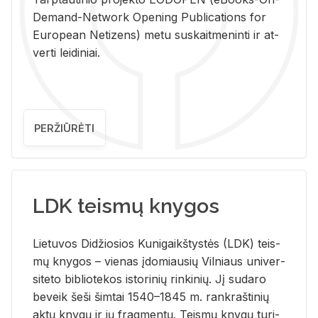
De­mand-Ne­twork Ope­ning Pub­li­ca­tions for
Eu­ro­pe­an Ne­ti­zens) metu su­skait­me­nin­ti ir at­
ver­ti lei­di­niai.
PERŽIŪRĖTI
LDK teismų knygos
Lie­tu­vos Di­džio­sios Ku­ni­gaikš­tys­tės (LDK) teis­
mų kny­gos – vie­nas įdo­miau­sių Vil­niaus uni­ver­
si­te­to bi­b­lio­te­kos is­to­ri­nių rin­ki­nių. Jį su­da­ro
be­veik šeši šim­tai 1540–1845 m. rank­raš­ti­nių
aktų kny­gų ir jų frag­men­tų. Teis­mų kny­gų tu­ri­