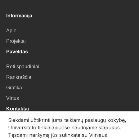
Informacija
Apie
Projektai
Paveldas
Reti spaudiniai
Rankraščiai
Grafika
Virtus
Kontaktai
Siekdami užtikrinti jums teikiamų paslaugų kokybę,
VU Biblioteka
Universiteto tinklalapiuose naudojame slapukus.
Universiteto g. 3, LT-01122, Vilnius
Tęsdami naršymą jūs sutinkate su Vilniaus