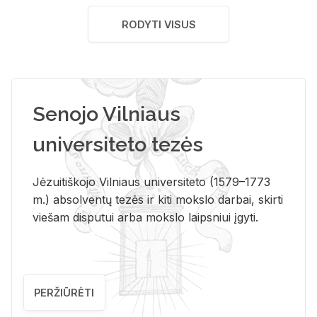
RODYTI VISUS
Senojo Vilniaus
universiteto tezės
Jėzuitiškojo Vilniaus universiteto (1579–1773
m.) absolventų tezės ir kiti mokslo darbai, skirti
viešam disputui arba mokslo laipsniui įgyti.
PERŽIŪRĖTI