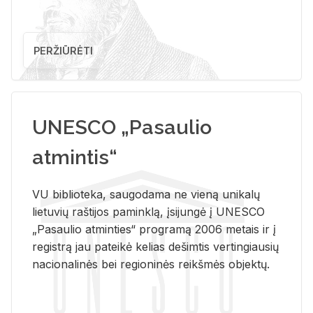
PERŽIŪRĖTI
UNESCO „Pasaulio
atmintis“
VU biblioteka, saugodama ne vieną unikalų
lietuvių raštijos paminklą, įsijungė į UNESCO
„Pasaulio atminties“ programą 2006 metais ir į
registrą jau pateikė kelias dešimtis vertingiausių
nacionalinės bei regioninės reikšmės objektų.