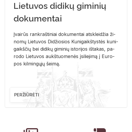
Lietuvos didikų giminių
dokumentai
Įvai­rūs rank­raš­ti­niai do­ku­men­tai at­sklei­džia ži­
no­mų Lie­tu­vos Di­džio­sios Ku­ni­gaikš­tys­tės ku­ni­
gaikš­čių bei di­di­kų gi­mi­nių is­to­ri­jos iš­ta­kas, pa­
ro­do Lie­tu­vos aukš­tuo­me­nės įsi­lie­ji­mą į Eu­ro­
pos kil­min­gų­jų šei­mą.
PERŽIŪRĖTI