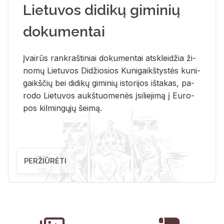
Lietuvos didikų giminių
dokumentai
Įvai­rūs rank­raš­ti­niai do­ku­men­tai at­sklei­džia ži­
no­mų Lie­tu­vos Di­džio­sios Ku­ni­gaikš­tys­tės ku­ni­
gaikš­čių bei di­di­kų gi­mi­nių is­to­ri­jos iš­ta­kas, pa­
ro­do Lie­tu­vos aukš­tuo­me­nės įsi­lie­ji­mą į Eu­ro­
pos kil­min­gų­jų šei­mą.
PERŽIŪRĖTI