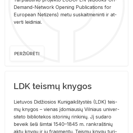
De­mand-Ne­twork Ope­ning Pub­li­ca­tions for
Eu­ro­pe­an Ne­ti­zens) metu su­skait­me­nin­ti ir at­
ver­ti lei­di­niai.
PERŽIŪRĖTI
LDK teismų knygos
Lie­tu­vos Di­džio­sios Ku­ni­gaikš­tys­tės (LDK) teis­
mų kny­gos – vie­nas įdo­miau­sių Vil­niaus uni­ver­
si­te­to bi­b­lio­te­kos is­to­ri­nių rin­ki­nių. Jį su­da­ro
be­veik šeši šim­tai 1540–1845 m. rank­raš­ti­nių
aktų kny­gų ir jų frag­men­tų. Teis­mų kny­gų tu­ri­