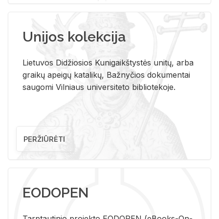
Unijos kolekcija
Lietuvos Didžiosios Kunigaikštystės unitų, arba
graikų apeigų katalikų, Bažnyčios dokumentai
saugomi Vilniaus universiteto bibliotekoje.
PERŽIŪRĖTI
EODOPEN
Tarp­tau­ti­nio pro­jek­to EO­DO­PEN (eBo­oks-On-