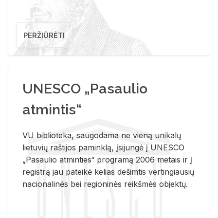
PERŽIŪRĖTI
UNESCO „Pasaulio
atmintis“
VU biblioteka, saugodama ne vieną unikalų
lietuvių raštijos paminklą, įsijungė į UNESCO
„Pasaulio atminties“ programą 2006 metais ir į
registrą jau pateikė kelias dešimtis vertingiausių
nacionalinės bei regioninės reikšmės objektų.