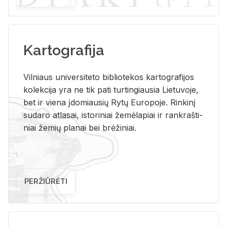
Kartografija
Vil­niaus uni­ver­si­te­to bi­b­lio­te­kos kar­to­gra­fi­jos
ko­lek­ci­ja yra ne tik pati tur­tin­giau­sia Lie­tu­vo­je,
bet ir vie­na įdo­miau­sių Rytų Eu­ro­po­je. Rin­ki­nį
su­da­ro at­la­sai, is­to­ri­niai že­mė­la­piai ir rank­raš­ti­
niai že­mių pla­nai bei brė­ži­niai.
PERŽIŪRĖTI