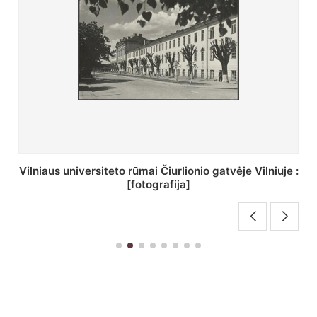
St. Batoro universiteto J. Pilsudskio kolegija :
[fotografija]