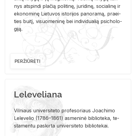
nys at­spin­di pla­čią po­li­ti­nę, ju­ri­di­nę, so­cia­li­nę ir
eko­no­mi­nę Lie­tu­vos is­to­ri­jos pa­no­ra­mą, pra­ei­
ties bui­tį, vi­suo­me­ni­nę bei in­di­vi­dua­lią psi­cho­lo­
gi­ją.
PERŽIŪRĖTI
Leleveliana
Vil­niaus uni­ver­si­te­to pro­fe­so­riaus Jo­a­chi­mo
Le­le­ve­lio (1786–1861) as­me­ni­nė bi­b­lio­te­ka, te­
sta­men­tu pa­skir­ta uni­ver­si­te­to bi­b­lio­te­kai.