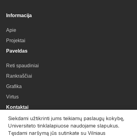
Informacija
Apie
Projektai
Paveldas
Reti spaudiniai
Rankraščiai
Grafika
Virtus
Kontaktai
Siekdami užtikrinti jums teikiamų paslaugų kokybę,
VU Biblioteka
Universiteto tinklalapiuose naudojame slapukus.
Universiteto g. 3, LT-01122, Vilnius
Tęsdami naršymą jūs sutinkate su Vilniaus