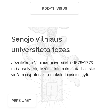
RODYTI VISUS
Senojo Vilniaus
universiteto tezės
Jėzuitiškojo Vilniaus universiteto (1579–1773
m.) absolventų tezės ir kiti mokslo darbai, skirti
viešam disputui arba mokslo laipsniui įgyti.
PERŽIŪRĖTI