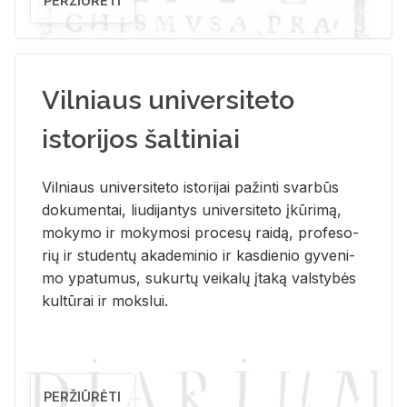
PERŽIŪRĖTI
Vilniaus universiteto
istorijos šaltiniai
Vil­niaus uni­ver­si­te­to is­to­ri­jai pa­žin­ti svar­būs
do­ku­men­tai, liu­di­jan­tys uni­ver­si­te­to įkū­ri­mą,
mo­ky­mo ir mo­ky­mo­si pro­ce­sų rai­dą, pro­fe­so­
rių ir stu­den­tų aka­de­mi­nio ir kas­die­nio gy­ve­ni­
mo ypa­tu­mus, su­kur­tų vei­ka­lų įta­ką vals­ty­bės
kul­tū­rai ir moks­lui.
PERŽIŪRĖTI