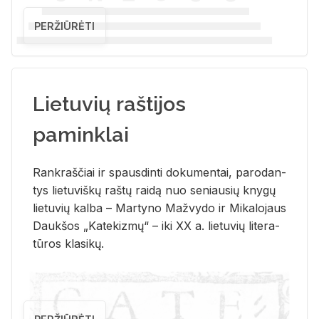
PERŽIŪRĖTI
Lietuvių raštijos
paminklai
Rank­raš­čiai ir spaus­din­ti do­ku­men­tai, pa­ro­dan­
tys lie­tu­viš­kų raš­tų rai­dą nuo se­niau­sių kny­gų
lie­tu­vių kal­ba – Mar­ty­no Ma­žvy­do ir Mi­ka­lo­jaus
Dauk­šos „Ka­te­kiz­mų“ – iki XX a. lie­tu­vių li­te­ra­
tū­ros kla­si­kų.