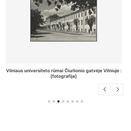
St. Batoro universiteto J. Pilsudskio kolegija :
[fotografija]