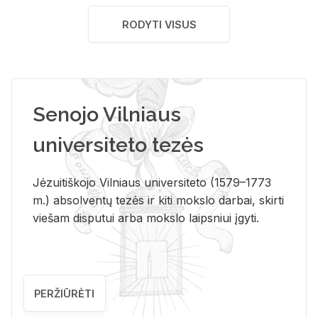
RODYTI VISUS
Senojo Vilniaus
universiteto tezės
Jėzuitiškojo Vilniaus universiteto (1579–1773
m.) absolventų tezės ir kiti mokslo darbai, skirti
viešam disputui arba mokslo laipsniui įgyti.
PERŽIŪRĖTI