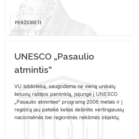
PERŽIŪRĖTI
UNESCO „Pasaulio
atmintis“
VU biblioteka, saugodama ne vieną unikalų
lietuvių raštijos paminklą, įsijungė į UNESCO
„Pasaulio atminties“ programą 2006 metais ir į
registrą jau pateikė kelias dešimtis vertingiausių
nacionalinės bei regioninės reikšmės objektų.