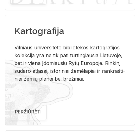
Kartografija
Vil­niaus uni­ver­si­te­to bi­b­lio­te­kos kar­to­gra­fi­jos
ko­lek­ci­ja yra ne tik pati tur­tin­giau­sia Lie­tu­vo­je,
bet ir vie­na įdo­miau­sių Rytų Eu­ro­po­je. Rin­ki­nį
su­da­ro at­la­sai, is­to­ri­niai že­mė­la­piai ir rank­raš­ti­
niai že­mių pla­nai bei brė­ži­niai.
PERŽIŪRĖTI