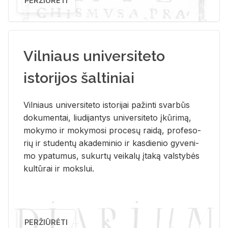
PERŽIŪRĖTI
Vilniaus universiteto
istorijos šaltiniai
Vil­niaus uni­ver­si­te­to is­to­ri­jai pa­žin­ti svar­būs
do­ku­men­tai, liu­di­jan­tys uni­ver­si­te­to įkū­ri­mą,
mo­ky­mo ir mo­ky­mo­si pro­ce­sų rai­dą, pro­fe­so­
rių ir stu­den­tų aka­de­mi­nio ir kas­die­nio gy­ve­ni­
mo ypa­tu­mus, su­kur­tų vei­ka­lų įta­ką vals­ty­bės
kul­tū­rai ir moks­lui.
PERŽIŪRĖTI