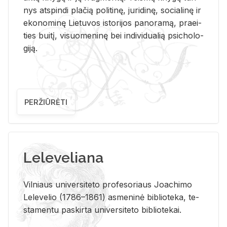
nys at­spin­di pla­čią po­li­ti­nę, ju­ri­di­nę, so­cia­li­nę ir
eko­no­mi­nę Lie­tu­vos is­to­ri­jos pa­no­ra­mą, pra­ei­
ties bui­tį, vi­suo­me­ni­nę bei in­di­vi­dua­lią psi­cho­lo­
gi­ją.
PERŽIŪRĖTI
Leleveliana
Vil­niaus uni­ver­si­te­to pro­fe­so­riaus Jo­a­chi­mo
Le­le­ve­lio (1786–1861) as­me­ni­nė bi­b­lio­te­ka, te­
sta­men­tu pa­skir­ta uni­ver­si­te­to bi­b­lio­te­kai.