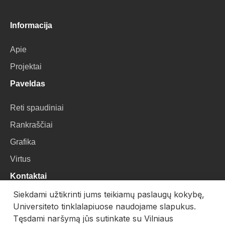
Informacija
Apie
Projektai
Paveldas
Reti spaudiniai
Rankraščiai
Grafika
Virtus
Kontaktai
Siekdami užtikrinti jums teikiamų paslaugų kokybę,
VU Biblioteka
Universiteto tinklalapiuose naudojame slapukus.
Universiteto g. 3, LT-01122, Vilnius
Tęsdami naršymą jūs sutinkate su Vilniaus