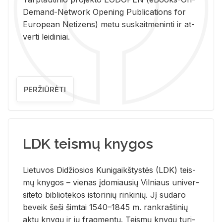
De­mand-Ne­twork Ope­ning Pub­li­ca­tions for
Eu­ro­pe­an Ne­ti­zens) metu su­skait­me­nin­ti ir at­
ver­ti lei­di­niai.
PERŽIŪRĖTI
LDK teismų knygos
Lie­tu­vos Di­džio­sios Ku­ni­gaikš­tys­tės (LDK) teis­
mų kny­gos – vie­nas įdo­miau­sių Vil­niaus uni­ver­
si­te­to bi­b­lio­te­kos is­to­ri­nių rin­ki­nių. Jį su­da­ro
be­veik šeši šim­tai 1540–1845 m. rank­raš­ti­nių
aktų kny­gų ir jų frag­men­tų. Teis­mų kny­gų tu­ri­