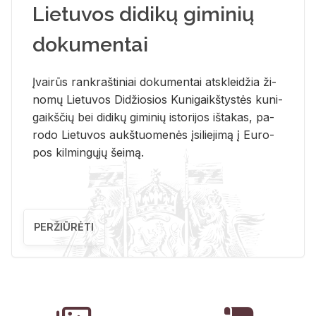
Lietuvos didikų giminių
dokumentai
Įvai­rūs rank­raš­ti­niai do­ku­men­tai at­sklei­džia ži­
no­mų Lie­tu­vos Di­džio­sios Ku­ni­gaikš­tys­tės ku­ni­
gaikš­čių bei di­di­kų gi­mi­nių is­to­ri­jos iš­ta­kas, pa­
ro­do Lie­tu­vos aukš­tuo­me­nės įsi­lie­ji­mą į Eu­ro­
pos kil­min­gų­jų šei­mą.
PERŽIŪRĖTI