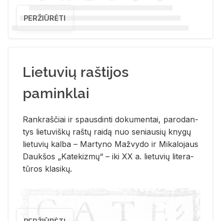
PERŽIŪRĖTI
Lietuvių raštijos
paminklai
Rank­raš­čiai ir spaus­din­ti do­ku­men­tai, pa­ro­dan­
tys lie­tu­viš­kų raš­tų rai­dą nuo se­niau­sių kny­gų
lie­tu­vių kal­ba – Mar­ty­no Ma­žvy­do ir Mi­ka­lo­jaus
Dauk­šos „Ka­te­kiz­mų“ – iki XX a. lie­tu­vių li­te­ra­
tū­ros kla­si­kų.