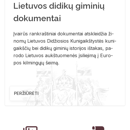
Lietuvos didikų giminių
dokumentai
Įvai­rūs rank­raš­ti­niai do­ku­men­tai at­sklei­džia ži­
no­mų Lie­tu­vos Di­džio­sios Ku­ni­gaikš­tys­tės ku­ni­
gaikš­čių bei di­di­kų gi­mi­nių is­to­ri­jos iš­ta­kas, pa­
ro­do Lie­tu­vos aukš­tuo­me­nės įsi­lie­ji­mą į Eu­ro­
pos kil­min­gų­jų šei­mą.
PERŽIŪRĖTI