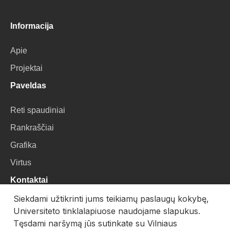
Informacija
Apie
Projektai
Paveldas
Reti spaudiniai
Rankraščiai
Grafika
Virtus
Kontaktai
Siekdami užtikrinti jums teikiamų paslaugų kokybę,
VU Biblioteka
Universiteto tinklalapiuose naudojame slapukus.
Universiteto g. 3, LT-01122, Vilnius
Tęsdami naršymą jūs sutinkate su Vilniaus