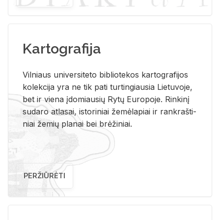
Kartografija
Vil­niaus uni­ver­si­te­to bi­b­lio­te­kos kar­to­gra­fi­jos
ko­lek­ci­ja yra ne tik pati tur­tin­giau­sia Lie­tu­vo­je,
bet ir vie­na įdo­miau­sių Rytų Eu­ro­po­je. Rin­ki­nį
su­da­ro at­la­sai, is­to­ri­niai že­mė­la­piai ir rank­raš­ti­
niai že­mių pla­nai bei brė­ži­niai.
PERŽIŪRĖTI