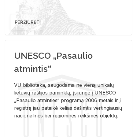
PERŽIŪRĖTI
UNESCO „Pasaulio
atmintis“
VU biblioteka, saugodama ne vieną unikalų
lietuvių raštijos paminklą, įsijungė į UNESCO
„Pasaulio atminties“ programą 2006 metais ir į
registrą jau pateikė kelias dešimtis vertingiausių
nacionalinės bei regioninės reikšmės objektų.