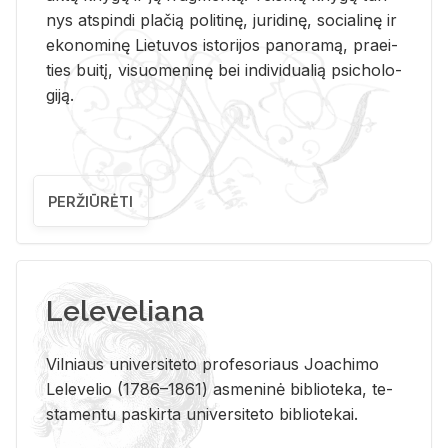
nys at­spin­di pla­čią po­li­ti­nę, ju­ri­di­nę, so­cia­li­nę ir
eko­no­mi­nę Lie­tu­vos is­to­ri­jos pa­no­ra­mą, pra­ei­
ties bui­tį, vi­suo­me­ni­nę bei in­di­vi­dua­lią psi­cho­lo­
gi­ją.
PERŽIŪRĖTI
Leleveliana
Vil­niaus uni­ver­si­te­to pro­fe­so­riaus Jo­a­chi­mo
Le­le­ve­lio (1786–1861) as­me­ni­nė bi­b­lio­te­ka, te­
sta­men­tu pa­skir­ta uni­ver­si­te­to bi­b­lio­te­kai.