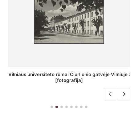
St. Batoro universiteto J. Pilsudskio kolegija :
[fotografija]