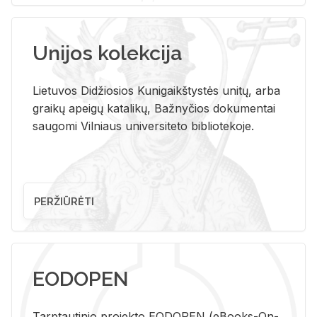
Unijos kolekcija
Lietuvos Didžiosios Kunigaikštystės unitų, arba
graikų apeigų katalikų, Bažnyčios dokumentai
saugomi Vilniaus universiteto bibliotekoje.
PERŽIŪRĖTI
EODOPEN
Tarp­tau­ti­nio pro­jek­to EO­DO­PEN (eBo­oks-On-