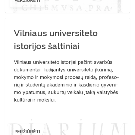
PERŽIŪRĖTI
Vilniaus universiteto
istorijos šaltiniai
Vil­niaus uni­ver­si­te­to is­to­ri­jai pa­žin­ti svar­būs
do­ku­men­tai, liu­di­jan­tys uni­ver­si­te­to įkū­ri­mą,
mo­ky­mo ir mo­ky­mo­si pro­ce­sų rai­dą, pro­fe­so­
rių ir stu­den­tų aka­de­mi­nio ir kas­die­nio gy­ve­ni­
mo ypa­tu­mus, su­kur­tų vei­ka­lų įta­ką vals­ty­bės
kul­tū­rai ir moks­lui.
PERŽIŪRĖTI