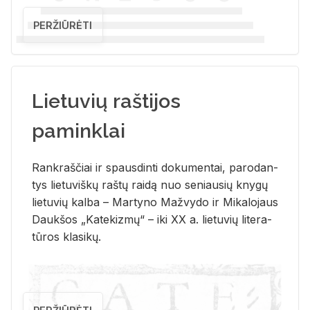
PERŽIŪRĖTI
Lietuvių raštijos
paminklai
Rank­raš­čiai ir spaus­din­ti do­ku­men­tai, pa­ro­dan­
tys lie­tu­viš­kų raš­tų rai­dą nuo se­niau­sių kny­gų
lie­tu­vių kal­ba – Mar­ty­no Ma­žvy­do ir Mi­ka­lo­jaus
Dauk­šos „Ka­te­kiz­mų“ – iki XX a. lie­tu­vių li­te­ra­
tū­ros kla­si­kų.