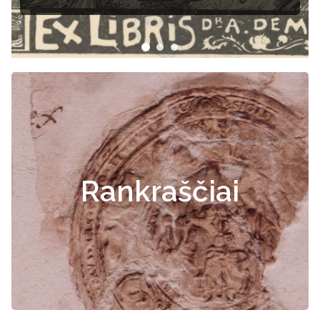
dokumentai
Rankraščiai