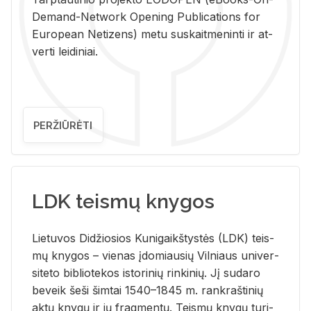
De­mand-Ne­twork Ope­ning Pub­li­ca­tions for
Eu­ro­pe­an Ne­ti­zens) metu su­skait­me­nin­ti ir at­
ver­ti lei­di­niai.
PERŽIŪRĖTI
LDK teismų knygos
Lie­tu­vos Di­džio­sios Ku­ni­gaikš­tys­tės (LDK) teis­
mų kny­gos – vie­nas įdo­miau­sių Vil­niaus uni­ver­
si­te­to bi­b­lio­te­kos is­to­ri­nių rin­ki­nių. Jį su­da­ro
be­veik šeši šim­tai 1540–1845 m. rank­raš­ti­nių
aktų kny­gų ir jų frag­men­tų. Teis­mų kny­gų tu­ri­