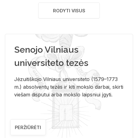
RODYTI VISUS
Senojo Vilniaus
universiteto tezės
Jėzuitiškojo Vilniaus universiteto (1579–1773
m.) absolventų tezės ir kiti mokslo darbai, skirti
viešam disputui arba mokslo laipsniui įgyti.
PERŽIŪRĖTI