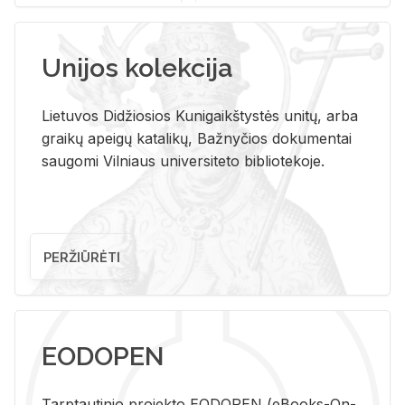
Unijos kolekcija
Lietuvos Didžiosios Kunigaikštystės unitų, arba
graikų apeigų katalikų, Bažnyčios dokumentai
saugomi Vilniaus universiteto bibliotekoje.
PERŽIŪRĖTI
EODOPEN
Tarp­tau­ti­nio pro­jek­to EO­DO­PEN (eBo­oks-On-