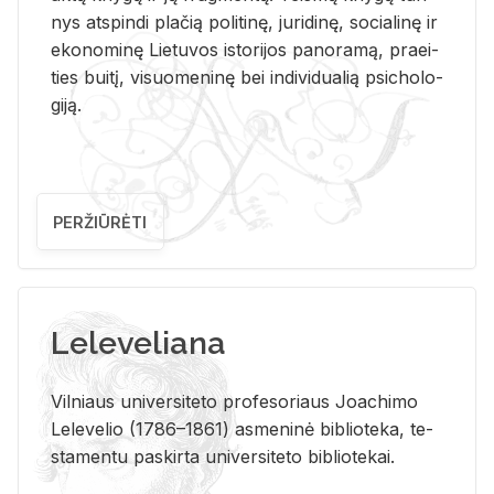
nys at­spin­di pla­čią po­li­ti­nę, ju­ri­di­nę, so­cia­li­nę ir
eko­no­mi­nę Lie­tu­vos is­to­ri­jos pa­no­ra­mą, pra­ei­
ties bui­tį, vi­suo­me­ni­nę bei in­di­vi­dua­lią psi­cho­lo­
gi­ją.
PERŽIŪRĖTI
Leleveliana
Vil­niaus uni­ver­si­te­to pro­fe­so­riaus Jo­a­chi­mo
Le­le­ve­lio (1786–1861) as­me­ni­nė bi­b­lio­te­ka, te­
sta­men­tu pa­skir­ta uni­ver­si­te­to bi­b­lio­te­kai.