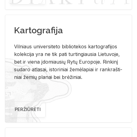
Kartografija
Vil­niaus uni­ver­si­te­to bi­b­lio­te­kos kar­to­gra­fi­jos
ko­lek­ci­ja yra ne tik pati tur­tin­giau­sia Lie­tu­vo­je,
bet ir vie­na įdo­miau­sių Rytų Eu­ro­po­je. Rin­ki­nį
su­da­ro at­la­sai, is­to­ri­niai že­mė­la­piai ir rank­raš­ti­
niai že­mių pla­nai bei brė­ži­niai.
PERŽIŪRĖTI