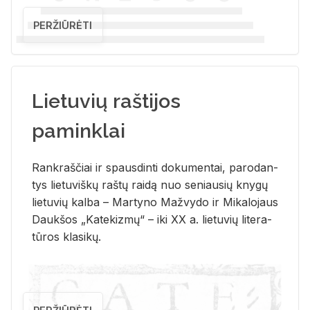
PERŽIŪRĖTI
Lietuvių raštijos
paminklai
Rank­raš­čiai ir spaus­din­ti do­ku­men­tai, pa­ro­dan­
tys lie­tu­viš­kų raš­tų rai­dą nuo se­niau­sių kny­gų
lie­tu­vių kal­ba – Mar­ty­no Ma­žvy­do ir Mi­ka­lo­jaus
Dauk­šos „Ka­te­kiz­mų“ – iki XX a. lie­tu­vių li­te­ra­
tū­ros kla­si­kų.