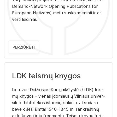
De­mand-Ne­twork Ope­ning Pub­li­ca­tions for
Eu­ro­pe­an Ne­ti­zens) metu su­skait­me­nin­ti ir at­
ver­ti lei­di­niai.
PERŽIŪRĖTI
LDK teismų knygos
Lie­tu­vos Di­džio­sios Ku­ni­gaikš­tys­tės (LDK) teis­
mų kny­gos – vie­nas įdo­miau­sių Vil­niaus uni­ver­
si­te­to bi­b­lio­te­kos is­to­ri­nių rin­ki­nių. Jį su­da­ro
be­veik šeši šim­tai 1540–1845 m. rank­raš­ti­nių
aktų kny­gų ir jų frag­men­tų. Teis­mų kny­gų tu­ri­