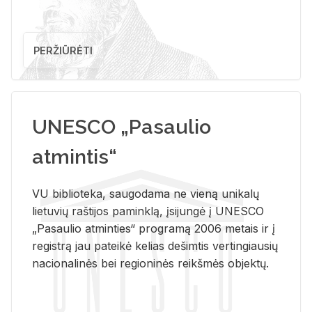
PERŽIŪRĖTI
UNESCO „Pasaulio
atmintis“
VU biblioteka, saugodama ne vieną unikalų
lietuvių raštijos paminklą, įsijungė į UNESCO
„Pasaulio atminties“ programą 2006 metais ir į
registrą jau pateikė kelias dešimtis vertingiausių
nacionalinės bei regioninės reikšmės objektų.