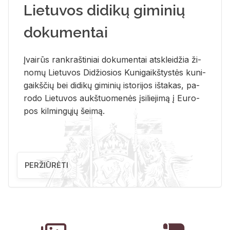
Lietuvos didikų giminių
dokumentai
Įvai­rūs rank­raš­ti­niai do­ku­men­tai at­sklei­džia ži­
no­mų Lie­tu­vos Di­džio­sios Ku­ni­gaikš­tys­tės ku­ni­
gaikš­čių bei di­di­kų gi­mi­nių is­to­ri­jos iš­ta­kas, pa­
ro­do Lie­tu­vos aukš­tuo­me­nės įsi­lie­ji­mą į Eu­ro­
pos kil­min­gų­jų šei­mą.
PERŽIŪRĖTI