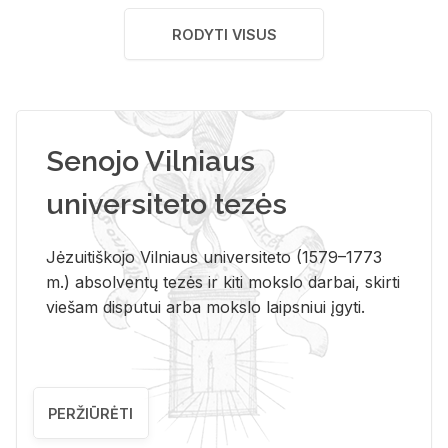
RODYTI VISUS
Senojo Vilniaus
universiteto tezės
Jėzuitiškojo Vilniaus universiteto (1579–1773
m.) absolventų tezės ir kiti mokslo darbai, skirti
viešam disputui arba mokslo laipsniui įgyti.
PERŽIŪRĖTI