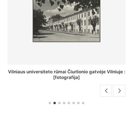
St. Batoro universiteto J. Pilsudskio kolegija :
[fotografija]