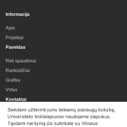
Informacija
Apie
Projektai
Paveldas
Reti spaudiniai
Rankraščiai
Grafika
Virtus
Kontaktai
Siekdami užtikrinti jums teikiamų paslaugų kokybę,
VU Biblioteka
Universiteto tinklalapiuose naudojame slapukus.
Universiteto g. 3, LT-01122, Vilnius
Tęsdami naršymą jūs sutinkate su Vilniaus