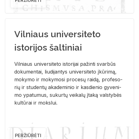
PERŽIŪRĖTI
Vilniaus universiteto
istorijos šaltiniai
Vil­niaus uni­ver­si­te­to is­to­ri­jai pa­žin­ti svar­būs
do­ku­men­tai, liu­di­jan­tys uni­ver­si­te­to įkū­ri­mą,
mo­ky­mo ir mo­ky­mo­si pro­ce­sų rai­dą, pro­fe­so­
rių ir stu­den­tų aka­de­mi­nio ir kas­die­nio gy­ve­ni­
mo ypa­tu­mus, su­kur­tų vei­ka­lų įta­ką vals­ty­bės
kul­tū­rai ir moks­lui.
PERŽIŪRĖTI