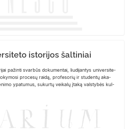
siteto istorijos šaltiniai
­ri­jai pa­žin­ti svar­būs do­ku­men­tai, liu­di­jan­tys uni­ver­si­te­
­ky­mo­si pro­ce­sų rai­dą, pro­fe­so­rių ir stu­den­tų aka­
e­ni­mo ypa­tu­mus, su­kur­tų vei­ka­lų įta­ką vals­ty­bės kul­