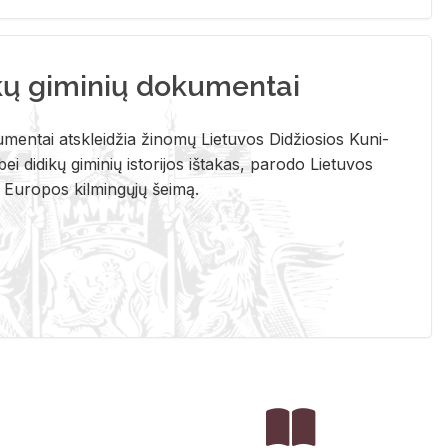
kų giminių dokumentai
u­men­tai at­sklei­džia ži­no­mų Lie­tu­vos Di­džio­sios Ku­ni­
ei di­di­kų gi­mi­nių is­to­ri­jos iš­ta­kas, pa­ro­do Lie­tu­vos
į Eu­ro­pos kil­min­gų­jų šei­mą.