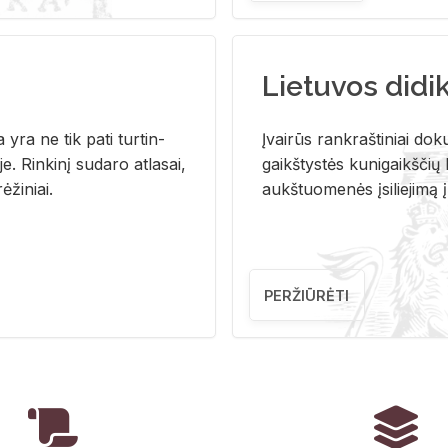
Lietuvos didi
i­ja yra ne tik pati tur­tin­
Įvai­rūs rank­raš­ti­niai do­k
. Rin­ki­nį su­da­ro at­la­sai,
gaikš­tys­tės ku­ni­gaikš­čių b
ė­ži­niai.
aukš­tuo­me­nės įsi­lie­ji­mą 
PERŽIŪRĖTI