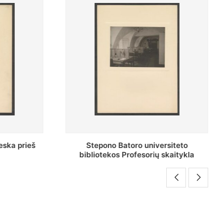
o universiteto
Baltosios salės bendras vaizda
fesorių skaitykla