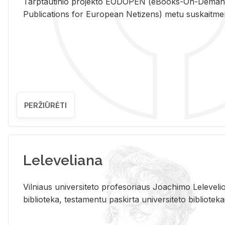
Tarp­tau­ti­nio pro­jek­to EO­DO­PEN (eBo­oks-On-De­m
Pub­li­ca­tions for Eu­ro­pe­an Ne­ti­zens) metu su­skait­me­nin­t
PERŽIŪRĖTI
Leleveliana
Vil­niaus uni­ver­si­te­to pro­fe­so­riaus Jo­a­chi­mo Le­le­ve
bi­b­lio­te­ka, te­sta­men­tu pa­skir­ta uni­ver­si­te­to bi­b­lio­te­ka