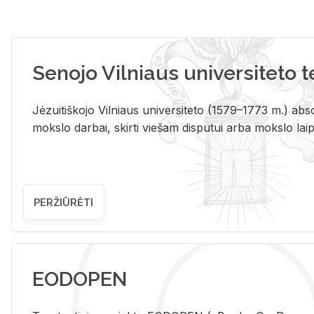
Senojo Vilniaus universiteto 
Jėzuitiškojo Vilniaus universiteto (1579–1773 m.) absol
mokslo darbai, skirti viešam disputui arba mokslo laips
PERŽIŪRĖTI
EODOPEN