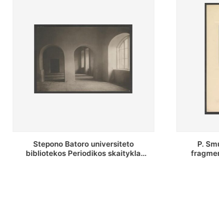
P. Smuglevičiaus salės lubų
P.
la
fragmentas prieš restauravimą