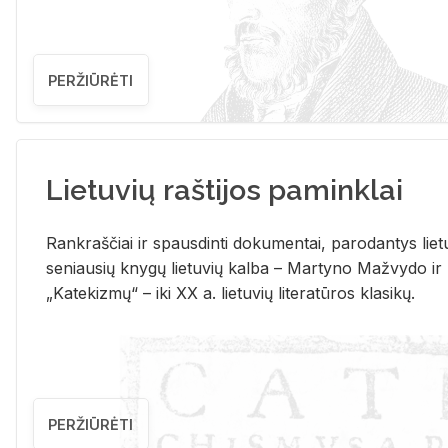
PERŽIŪRĖTI
Lietuvių raštijos paminklai
Rank­raš­čiai ir spaus­din­ti do­ku­men­tai, pa­ro­dan­tys lie­t
se­niau­sių kny­gų lie­tu­vių kal­ba – Mar­ty­no Ma­žvy­do ir
„Ka­te­kiz­mų“ – iki XX a. lie­tu­vių li­te­ra­tū­ros kla­si­kų.
PERŽIŪRĖTI