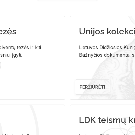
tezės
Unijos kolekci
ventų tezės ir kiti
Lietuvos Didžiosios Kunig
niui įgyti.
Bažnyčios dokumentai sau
PERŽIŪRĖTI
LDK teismų k