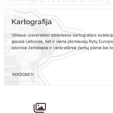
Kartografija
Vil­niaus uni­ver­si­te­to bi­b­lio­te­kos kar­to­gra­fi­jos ko­lek­c
giau­sia Lie­tu­vo­je, bet ir vie­na įdo­miau­sių Rytų Eu­ro­po­je
is­to­ri­niai že­mė­la­piai ir rank­raš­ti­niai že­mių pla­nai bei br
PERŽIŪRĖTI