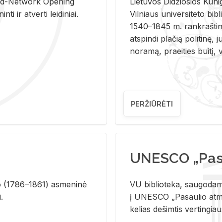
and-Ne­twork Ope­ning
Lie­tu­vos Di­džio­sios Ku­n
i ir at­ver­ti lei­di­niai.
Vil­niaus uni­ver­si­te­to bi­b­
1540–1845 m. rank­raš­ti­ni
at­spin­di pla­čią po­li­ti­nę, j
no­ra­mą, pra­ei­ties bui­tį, vi
PERŽIŪRĖTI
UNESCO „Pasa
­lio (1786–1861) as­me­ni­nė
VU biblioteka, saugodama 
i.
į UNESCO „Pasaulio atmin
kelias dešimtis vertingia