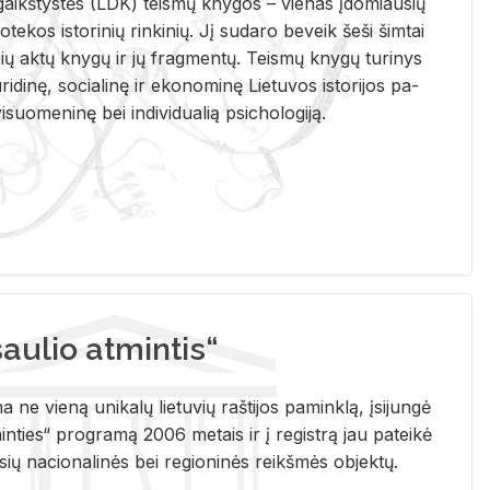
i­gaikš­tys­tės (LDK) teis­mų kny­gos – vie­nas įdo­miau­sių
lio­te­kos is­to­ri­nių rin­ki­nių. Jį su­da­ro be­veik šeši šim­tai
ų aktų kny­gų ir jų frag­men­tų. Teis­mų kny­gų tu­ri­nys
u­ri­di­nę, so­cia­li­nę ir eko­no­mi­nę Lie­tu­vos is­to­ri­jos pa­
­suo­me­ni­nę bei in­di­vi­dua­lią psi­cho­lo­gi­ją.
ulio atmintis“
ne vieną unikalų lietuvių raštijos paminklą, įsijungė
ties“ programą 2006 metais ir į registrą jau pateikė
usių nacionalinės bei regioninės reikšmės objektų.