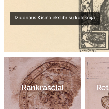
Izidoriaus Kisino ekslibrisų kolekcija
Rankraščiai
Ret