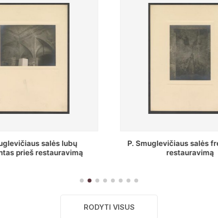
 Smuglevičiaus salės freska prieš
Stepono Bator
restauravimą
bibliotekos Pro
RODYTI VISUS