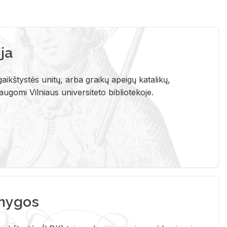
ja
aikštystės unitų, arba graikų apeigų katalikų,
gomi Vilniaus universiteto bibliotekoje.
nygos