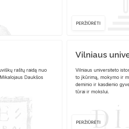
PERŽIŪRĖTI
Vilniaus univer
u­viš­kų raš­tų rai­dą nuo
Vil­niaus uni­ver­si­te­to is­to
 Mi­ka­lo­jaus Dauk­šos
to įkū­ri­mą, mo­ky­mo ir mo
de­mi­nio ir kas­die­nio gy­v
tū­rai ir moks­lui.
PERŽIŪRĖTI