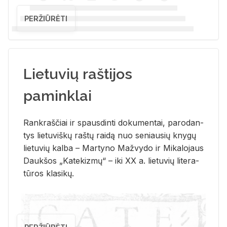
PERŽIŪRĖTI
Lietuvių raštijos
paminklai
Rank­raš­čiai ir spaus­din­ti do­ku­men­tai, pa­ro­dan­
tys lie­tu­viš­kų raš­tų rai­dą nuo se­niau­sių kny­gų
lie­tu­vių kal­ba – Mar­ty­no Ma­žvy­do ir Mi­ka­lo­jaus
Dauk­šos „Ka­te­kiz­mų“ – iki XX a. lie­tu­vių li­te­ra­
tū­ros kla­si­kų.