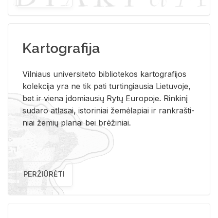
Kartografija
Vil­niaus uni­ver­si­te­to bi­b­lio­te­kos kar­to­gra­fi­jos
ko­lek­ci­ja yra ne tik pati tur­tin­giau­sia Lie­tu­vo­je,
bet ir vie­na įdo­miau­sių Rytų Eu­ro­po­je. Rin­ki­nį
su­da­ro at­la­sai, is­to­ri­niai že­mė­la­piai ir rank­raš­ti­
niai že­mių pla­nai bei brė­ži­niai.
PERŽIŪRĖTI