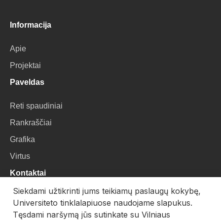
Informacija
Apie
Projektai
Paveldas
Reti spaudiniai
Rankraščiai
Grafika
Virtus
Kontaktai
Siekdami užtikrinti jums teikiamų paslaugų kokybę,
VU Biblioteka
Universiteto tinklalapiuose naudojame slapukus.
Universiteto g. 3, LT-01122, Vilnius
Tęsdami naršymą jūs sutinkate su Vilniaus