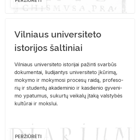
PERŽIŪRĖTI
Vilniaus universiteto
istorijos šaltiniai
Vil­niaus uni­ver­si­te­to is­to­ri­jai pa­žin­ti svar­būs
do­ku­men­tai, liu­di­jan­tys uni­ver­si­te­to įkū­ri­mą,
mo­ky­mo ir mo­ky­mo­si pro­ce­sų rai­dą, pro­fe­so­
rių ir stu­den­tų aka­de­mi­nio ir kas­die­nio gy­ve­ni­
mo ypa­tu­mus, su­kur­tų vei­ka­lų įta­ką vals­ty­bės
kul­tū­rai ir moks­lui.
PERŽIŪRĖTI