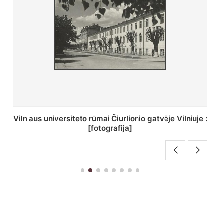
ilniuje :
St. Batoro universiteto J. Pilsudskio kolegija 
[fotografija]