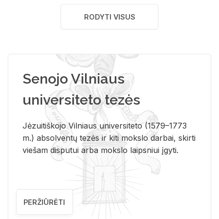
RODYTI VISUS
Senojo Vilniaus
universiteto tezės
Jėzuitiškojo Vilniaus universiteto (1579–1773
m.) absolventų tezės ir kiti mokslo darbai, skirti
viešam disputui arba mokslo laipsniui įgyti.
PERŽIŪRĖTI