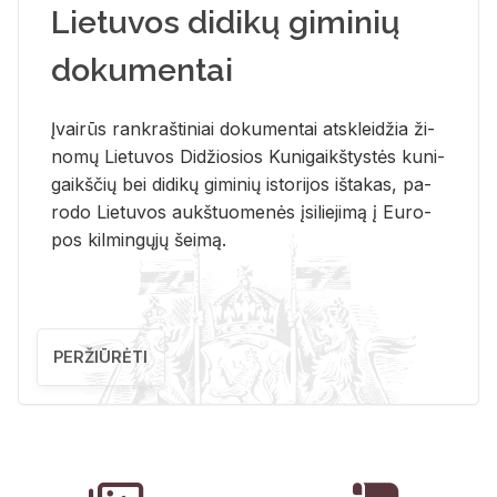
Lietuvos didikų giminių
dokumentai
Įvai­rūs rank­raš­ti­niai do­ku­men­tai at­sklei­džia ži­
no­mų Lie­tu­vos Di­džio­sios Ku­ni­gaikš­tys­tės ku­ni­
gaikš­čių bei di­di­kų gi­mi­nių is­to­ri­jos iš­ta­kas, pa­
ro­do Lie­tu­vos aukš­tuo­me­nės įsi­lie­ji­mą į Eu­ro­
pos kil­min­gų­jų šei­mą.
PERŽIŪRĖTI