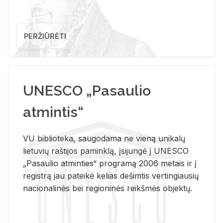
PERŽIŪRĖTI
UNESCO „Pasaulio
atmintis“
VU biblioteka, saugodama ne vieną unikalų
lietuvių raštijos paminklą, įsijungė į UNESCO
„Pasaulio atminties“ programą 2006 metais ir į
registrą jau pateikė kelias dešimtis vertingiausių
nacionalinės bei regioninės reikšmės objektų.