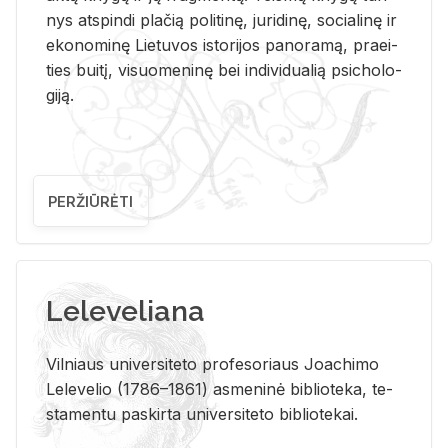
nys at­spin­di pla­čią po­li­ti­nę, ju­ri­di­nę, so­cia­li­nę ir
eko­no­mi­nę Lie­tu­vos is­to­ri­jos pa­no­ra­mą, pra­ei­
ties bui­tį, vi­suo­me­ni­nę bei in­di­vi­dua­lią psi­cho­lo­
gi­ją.
PERŽIŪRĖTI
Leleveliana
Vil­niaus uni­ver­si­te­to pro­fe­so­riaus Jo­a­chi­mo
Le­le­ve­lio (1786–1861) as­me­ni­nė bi­b­lio­te­ka, te­
sta­men­tu pa­skir­ta uni­ver­si­te­to bi­b­lio­te­kai.