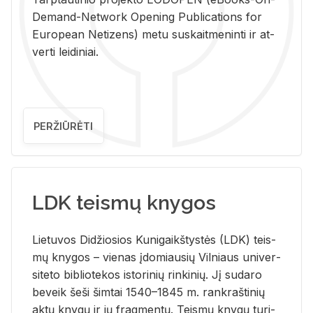
De­mand-Ne­twork Ope­ning Pub­li­ca­tions for
Eu­ro­pe­an Ne­ti­zens) metu su­skait­me­nin­ti ir at­
ver­ti lei­di­niai.
PERŽIŪRĖTI
LDK teismų knygos
Lie­tu­vos Di­džio­sios Ku­ni­gaikš­tys­tės (LDK) teis­
mų kny­gos – vie­nas įdo­miau­sių Vil­niaus uni­ver­
si­te­to bi­b­lio­te­kos is­to­ri­nių rin­ki­nių. Jį su­da­ro
be­veik šeši šim­tai 1540–1845 m. rank­raš­ti­nių
aktų kny­gų ir jų frag­men­tų. Teis­mų kny­gų tu­ri­