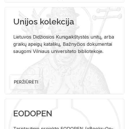
Unijos kolekcija
Lietuvos Didžiosios Kunigaikštystės unitų, arba
graikų apeigų katalikų, Bažnyčios dokumentai
saugomi Vilniaus universiteto bibliotekoje.
PERŽIŪRĖTI
EODOPEN
Tarp­tau­ti­nio pro­jek­to EO­DO­PEN (eBo­oks-On-