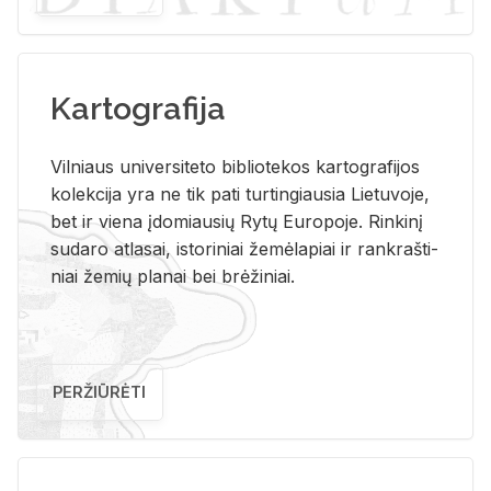
Kartografija
Vil­niaus uni­ver­si­te­to bi­b­lio­te­kos kar­to­gra­fi­jos
ko­lek­ci­ja yra ne tik pati tur­tin­giau­sia Lie­tu­vo­je,
bet ir vie­na įdo­miau­sių Rytų Eu­ro­po­je. Rin­ki­nį
su­da­ro at­la­sai, is­to­ri­niai že­mė­la­piai ir rank­raš­ti­
niai že­mių pla­nai bei brė­ži­niai.
PERŽIŪRĖTI