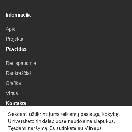
Informacija
Apie
Projektai
Paveldas
Reti spaudiniai
Rankraščiai
Grafika
Virtus
Kontaktai
Siekdami užtikrinti jums teikiamų paslaugų kokybę,
VU Biblioteka
Universiteto tinklalapiuose naudojame slapukus.
Universiteto g. 3, LT-01122, Vilnius
Tęsdami naršymą jūs sutinkate su Vilniaus