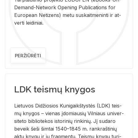
De­mand-Ne­twork Ope­ning Pub­li­ca­tions for
Eu­ro­pe­an Ne­ti­zens) metu su­skait­me­nin­ti ir at­
ver­ti lei­di­niai.
PERŽIŪRĖTI
LDK teismų knygos
Lie­tu­vos Di­džio­sios Ku­ni­gaikš­tys­tės (LDK) teis­
mų kny­gos – vie­nas įdo­miau­sių Vil­niaus uni­ver­
si­te­to bi­b­lio­te­kos is­to­ri­nių rin­ki­nių. Jį su­da­ro
be­veik šeši šim­tai 1540–1845 m. rank­raš­ti­nių
aktų kny­gų ir jų frag­men­tų. Teis­mų kny­gų tu­ri­