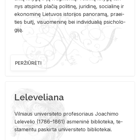
nys at­spin­di pla­čią po­li­ti­nę, ju­ri­di­nę, so­cia­li­nę ir
eko­no­mi­nę Lie­tu­vos is­to­ri­jos pa­no­ra­mą, pra­ei­
ties bui­tį, vi­suo­me­ni­nę bei in­di­vi­dua­lią psi­cho­lo­
gi­ją.
PERŽIŪRĖTI
Leleveliana
Vil­niaus uni­ver­si­te­to pro­fe­so­riaus Jo­a­chi­mo
Le­le­ve­lio (1786–1861) as­me­ni­nė bi­b­lio­te­ka, te­
sta­men­tu pa­skir­ta uni­ver­si­te­to bi­b­lio­te­kai.