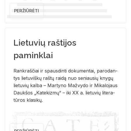
PERŽIŪRĖTI
Lietuvių raštijos
paminklai
Rank­raš­čiai ir spaus­din­ti do­ku­men­tai, pa­ro­dan­
tys lie­tu­viš­kų raš­tų rai­dą nuo se­niau­sių kny­gų
lie­tu­vių kal­ba – Mar­ty­no Ma­žvy­do ir Mi­ka­lo­jaus
Dauk­šos „Ka­te­kiz­mų“ – iki XX a. lie­tu­vių li­te­ra­
tū­ros kla­si­kų.