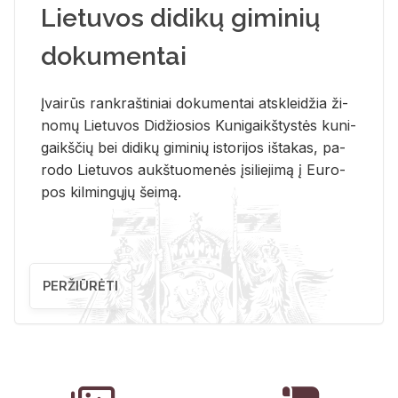
Lietuvos didikų giminių
dokumentai
Įvai­rūs rank­raš­ti­niai do­ku­men­tai at­sklei­džia ži­
no­mų Lie­tu­vos Di­džio­sios Ku­ni­gaikš­tys­tės ku­ni­
gaikš­čių bei di­di­kų gi­mi­nių is­to­ri­jos iš­ta­kas, pa­
ro­do Lie­tu­vos aukš­tuo­me­nės įsi­lie­ji­mą į Eu­ro­
pos kil­min­gų­jų šei­mą.
PERŽIŪRĖTI