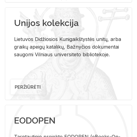
Unijos kolekcija
Lietuvos Didžiosios Kunigaikštystės unitų, arba
graikų apeigų katalikų, Bažnyčios dokumentai
saugomi Vilniaus universiteto bibliotekoje.
PERŽIŪRĖTI
EODOPEN
Tarp­tau­ti­nio pro­jek­to EO­DO­PEN (eBo­oks-On-