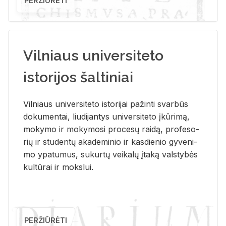
PERŽIŪRĖTI
Vilniaus universiteto
istorijos šaltiniai
Vil­niaus uni­ver­si­te­to is­to­ri­jai pa­žin­ti svar­būs
do­ku­men­tai, liu­di­jan­tys uni­ver­si­te­to įkū­ri­mą,
mo­ky­mo ir mo­ky­mo­si pro­ce­sų rai­dą, pro­fe­so­
rių ir stu­den­tų aka­de­mi­nio ir kas­die­nio gy­ve­ni­
mo ypa­tu­mus, su­kur­tų vei­ka­lų įta­ką vals­ty­bės
kul­tū­rai ir moks­lui.
PERŽIŪRĖTI