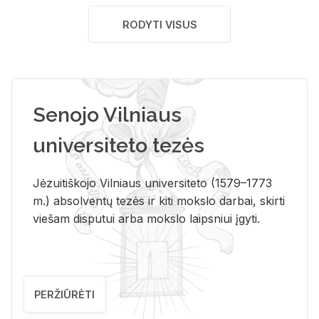
RODYTI VISUS
Senojo Vilniaus
universiteto tezės
Jėzuitiškojo Vilniaus universiteto (1579–1773
m.) absolventų tezės ir kiti mokslo darbai, skirti
viešam disputui arba mokslo laipsniui įgyti.
PERŽIŪRĖTI