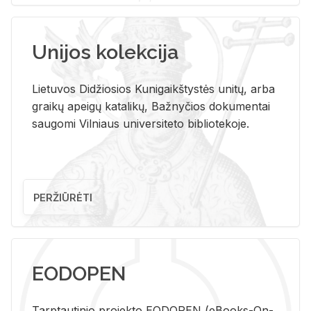
Unijos kolekcija
Lietuvos Didžiosios Kunigaikštystės unitų, arba
graikų apeigų katalikų, Bažnyčios dokumentai
saugomi Vilniaus universiteto bibliotekoje.
PERŽIŪRĖTI
EODOPEN
Tarp­tau­ti­nio pro­jek­to EO­DO­PEN (eBo­oks-On-