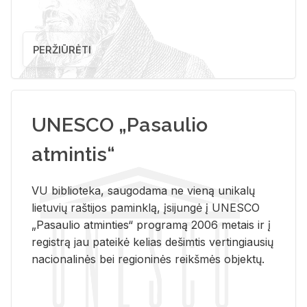
PERŽIŪRĖTI
UNESCO „Pasaulio
atmintis“
VU biblioteka, saugodama ne vieną unikalų
lietuvių raštijos paminklą, įsijungė į UNESCO
„Pasaulio atminties“ programą 2006 metais ir į
registrą jau pateikė kelias dešimtis vertingiausių
nacionalinės bei regioninės reikšmės objektų.