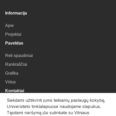
Informacija
Apie
Projektai
Paveldas
Reti spaudiniai
Rankraščiai
Grafika
Virtus
Kontaktai
Siekdami užtikrinti jums teikiamų paslaugų kokybę,
VU Biblioteka
Universiteto tinklalapiuose naudojame slapukus.
Universiteto g. 3, LT-01122, Vilnius
Tęsdami naršymą jūs sutinkate su Vilniaus