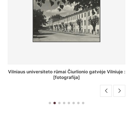
St. Batoro universiteto J. Pilsudskio kolegija :
[fotografija]