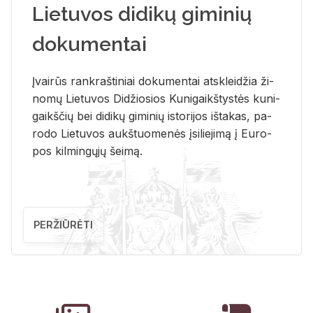
Lietuvos didikų giminių
dokumentai
Įvai­rūs rank­raš­ti­niai do­ku­men­tai at­sklei­džia ži­
no­mų Lie­tu­vos Di­džio­sios Ku­ni­gaikš­tys­tės ku­ni­
gaikš­čių bei di­di­kų gi­mi­nių is­to­ri­jos iš­ta­kas, pa­
ro­do Lie­tu­vos aukš­tuo­me­nės įsi­lie­ji­mą į Eu­ro­
pos kil­min­gų­jų šei­mą.
PERŽIŪRĖTI