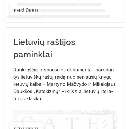
PERŽIŪRĖTI
Lietuvių raštijos
paminklai
Rank­raš­čiai ir spaus­din­ti do­ku­men­tai, pa­ro­dan­
tys lie­tu­viš­kų raš­tų rai­dą nuo se­niau­sių kny­gų
lie­tu­vių kal­ba – Mar­ty­no Ma­žvy­do ir Mi­ka­lo­jaus
Dauk­šos „Ka­te­kiz­mų“ – iki XX a. lie­tu­vių li­te­ra­
tū­ros kla­si­kų.