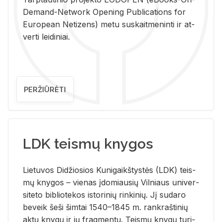
De­mand-Ne­twork Ope­ning Pub­li­ca­tions for
Eu­ro­pe­an Ne­ti­zens) metu su­skait­me­nin­ti ir at­
ver­ti lei­di­niai.
PERŽIŪRĖTI
LDK teismų knygos
Lie­tu­vos Di­džio­sios Ku­ni­gaikš­tys­tės (LDK) teis­
mų kny­gos – vie­nas įdo­miau­sių Vil­niaus uni­ver­
si­te­to bi­b­lio­te­kos is­to­ri­nių rin­ki­nių. Jį su­da­ro
be­veik šeši šim­tai 1540–1845 m. rank­raš­ti­nių
aktų kny­gų ir jų frag­men­tų. Teis­mų kny­gų tu­ri­