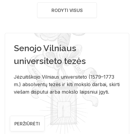
RODYTI VISUS
Senojo Vilniaus
universiteto tezės
Jėzuitiškojo Vilniaus universiteto (1579–1773
m.) absolventų tezės ir kiti mokslo darbai, skirti
viešam disputui arba mokslo laipsniui įgyti.
PERŽIŪRĖTI