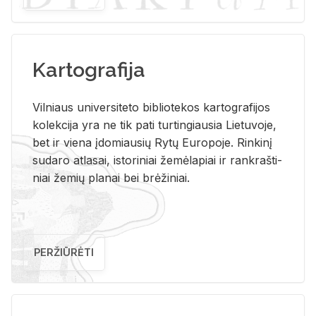
Kartografija
Vil­niaus uni­ver­si­te­to bi­b­lio­te­kos kar­to­gra­fi­jos
ko­lek­ci­ja yra ne tik pati tur­tin­giau­sia Lie­tu­vo­je,
bet ir vie­na įdo­miau­sių Rytų Eu­ro­po­je. Rin­ki­nį
su­da­ro at­la­sai, is­to­ri­niai že­mė­la­piai ir rank­raš­ti­
niai že­mių pla­nai bei brė­ži­niai.
PERŽIŪRĖTI