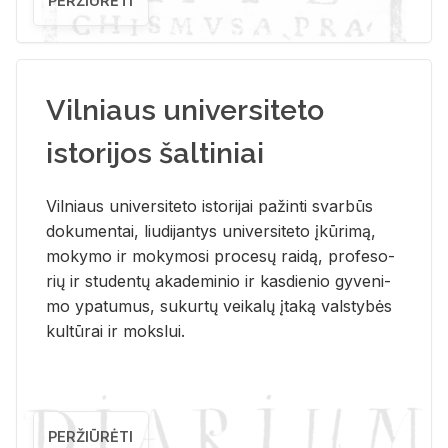
PERŽIŪRĖTI
Vilniaus universiteto
istorijos šaltiniai
Vil­niaus uni­ver­si­te­to is­to­ri­jai pa­žin­ti svar­būs
do­ku­men­tai, liu­di­jan­tys uni­ver­si­te­to įkū­ri­mą,
mo­ky­mo ir mo­ky­mo­si pro­ce­sų rai­dą, pro­fe­so­
rių ir stu­den­tų aka­de­mi­nio ir kas­die­nio gy­ve­ni­
mo ypa­tu­mus, su­kur­tų vei­ka­lų įta­ką vals­ty­bės
kul­tū­rai ir moks­lui.
PERŽIŪRĖTI