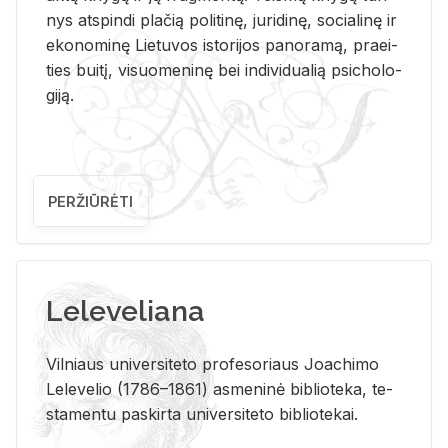
nys at­spin­di pla­čią po­li­ti­nę, ju­ri­di­nę, so­cia­li­nę ir
eko­no­mi­nę Lie­tu­vos is­to­ri­jos pa­no­ra­mą, pra­ei­
ties bui­tį, vi­suo­me­ni­nę bei in­di­vi­dua­lią psi­cho­lo­
gi­ją.
PERŽIŪRĖTI
Leleveliana
Vil­niaus uni­ver­si­te­to pro­fe­so­riaus Jo­a­chi­mo
Le­le­ve­lio (1786–1861) as­me­ni­nė bi­b­lio­te­ka, te­
sta­men­tu pa­skir­ta uni­ver­si­te­to bi­b­lio­te­kai.