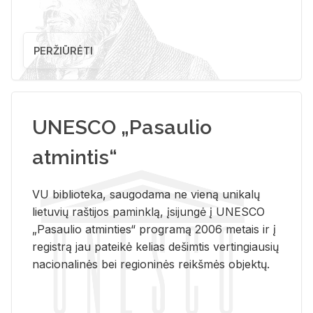
PERŽIŪRĖTI
UNESCO „Pasaulio
atmintis“
VU biblioteka, saugodama ne vieną unikalų
lietuvių raštijos paminklą, įsijungė į UNESCO
„Pasaulio atminties“ programą 2006 metais ir į
registrą jau pateikė kelias dešimtis vertingiausių
nacionalinės bei regioninės reikšmės objektų.