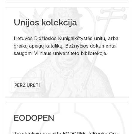
Unijos kolekcija
Lietuvos Didžiosios Kunigaikštystės unitų, arba
graikų apeigų katalikų, Bažnyčios dokumentai
saugomi Vilniaus universiteto bibliotekoje.
PERŽIŪRĖTI
EODOPEN
Tarp­tau­ti­nio pro­jek­to EO­DO­PEN (eBo­oks-On-