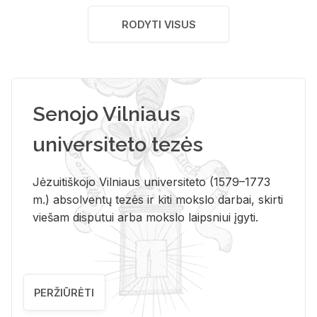
RODYTI VISUS
Senojo Vilniaus
universiteto tezės
Jėzuitiškojo Vilniaus universiteto (1579–1773
m.) absolventų tezės ir kiti mokslo darbai, skirti
viešam disputui arba mokslo laipsniui įgyti.
PERŽIŪRĖTI