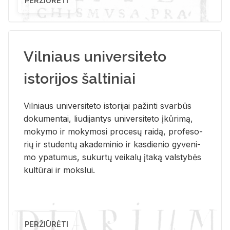
PERŽIŪRĖTI
Vilniaus universiteto
istorijos šaltiniai
Vil­niaus uni­ver­si­te­to is­to­ri­jai pa­žin­ti svar­būs
do­ku­men­tai, liu­di­jan­tys uni­ver­si­te­to įkū­ri­mą,
mo­ky­mo ir mo­ky­mo­si pro­ce­sų rai­dą, pro­fe­so­
rių ir stu­den­tų aka­de­mi­nio ir kas­die­nio gy­ve­ni­
mo ypa­tu­mus, su­kur­tų vei­ka­lų įta­ką vals­ty­bės
kul­tū­rai ir moks­lui.
PERŽIŪRĖTI