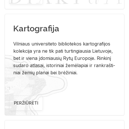
Kartografija
Vil­niaus uni­ver­si­te­to bi­b­lio­te­kos kar­to­gra­fi­jos
ko­lek­ci­ja yra ne tik pati tur­tin­giau­sia Lie­tu­vo­je,
bet ir vie­na įdo­miau­sių Rytų Eu­ro­po­je. Rin­ki­nį
su­da­ro at­la­sai, is­to­ri­niai že­mė­la­piai ir rank­raš­ti­
niai že­mių pla­nai bei brė­ži­niai.
PERŽIŪRĖTI