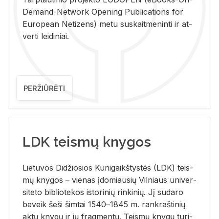
De­mand-Ne­twork Ope­ning Pub­li­ca­tions for
Eu­ro­pe­an Ne­ti­zens) metu su­skait­me­nin­ti ir at­
ver­ti lei­di­niai.
PERŽIŪRĖTI
LDK teismų knygos
Lie­tu­vos Di­džio­sios Ku­ni­gaikš­tys­tės (LDK) teis­
mų kny­gos – vie­nas įdo­miau­sių Vil­niaus uni­ver­
si­te­to bi­b­lio­te­kos is­to­ri­nių rin­ki­nių. Jį su­da­ro
be­veik šeši šim­tai 1540–1845 m. rank­raš­ti­nių
aktų kny­gų ir jų frag­men­tų. Teis­mų kny­gų tu­ri­