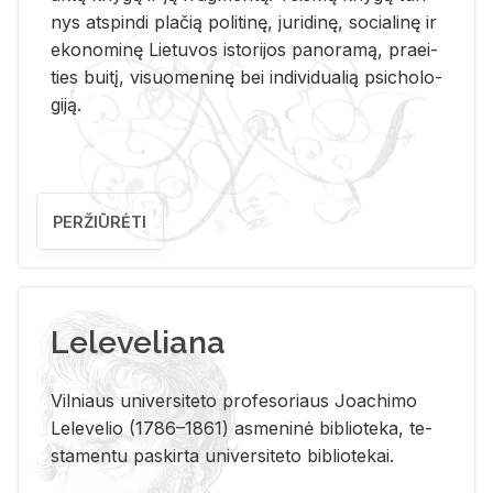
nys at­spin­di pla­čią po­li­ti­nę, ju­ri­di­nę, so­cia­li­nę ir
eko­no­mi­nę Lie­tu­vos is­to­ri­jos pa­no­ra­mą, pra­ei­
ties bui­tį, vi­suo­me­ni­nę bei in­di­vi­dua­lią psi­cho­lo­
gi­ją.
PERŽIŪRĖTI
Leleveliana
Vil­niaus uni­ver­si­te­to pro­fe­so­riaus Jo­a­chi­mo
Le­le­ve­lio (1786–1861) as­me­ni­nė bi­b­lio­te­ka, te­
sta­men­tu pa­skir­ta uni­ver­si­te­to bi­b­lio­te­kai.