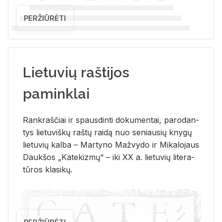
PERŽIŪRĖTI
Lietuvių raštijos
paminklai
Rank­raš­čiai ir spaus­din­ti do­ku­men­tai, pa­ro­dan­
tys lie­tu­viš­kų raš­tų rai­dą nuo se­niau­sių kny­gų
lie­tu­vių kal­ba – Mar­ty­no Ma­žvy­do ir Mi­ka­lo­jaus
Dauk­šos „Ka­te­kiz­mų“ – iki XX a. lie­tu­vių li­te­ra­
tū­ros kla­si­kų.