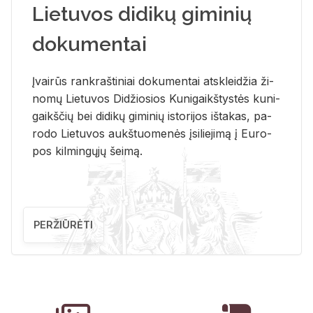
Lietuvos didikų giminių
dokumentai
Įvai­rūs rank­raš­ti­niai do­ku­men­tai at­sklei­džia ži­
no­mų Lie­tu­vos Di­džio­sios Ku­ni­gaikš­tys­tės ku­ni­
gaikš­čių bei di­di­kų gi­mi­nių is­to­ri­jos iš­ta­kas, pa­
ro­do Lie­tu­vos aukš­tuo­me­nės įsi­lie­ji­mą į Eu­ro­
pos kil­min­gų­jų šei­mą.
PERŽIŪRĖTI