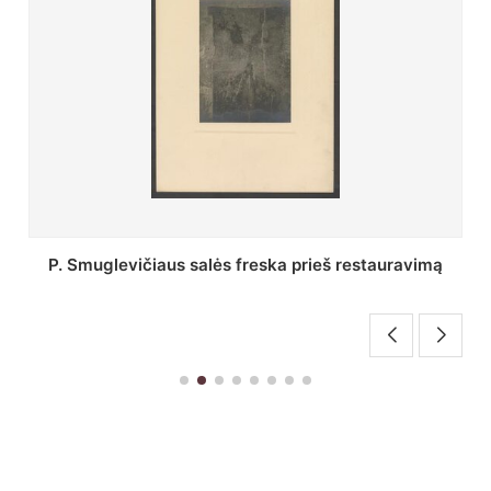
Stepono Batoro universiteto bibliotekos Profesorių
skaitykla