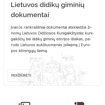
Lietuvos didikų giminių
dokumentai
Įvai­rūs rank­raš­ti­niai do­ku­men­tai at­sklei­džia ži­
no­mų Lie­tu­vos Di­džio­sios Ku­ni­gaikš­tys­tės ku­ni­
gaikš­čių bei di­di­kų gi­mi­nių is­to­ri­jos iš­ta­kas, pa­
ro­do Lie­tu­vos aukš­tuo­me­nės įsi­lie­ji­mą į Eu­ro­
pos kil­min­gų­jų šei­mą.
PERŽIŪRĖTI