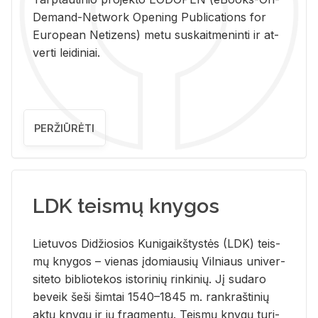
De­mand-Ne­twork Ope­ning Pub­li­ca­tions for
Eu­ro­pe­an Ne­ti­zens) metu su­skait­me­nin­ti ir at­
ver­ti lei­di­niai.
PERŽIŪRĖTI
LDK teismų knygos
Lie­tu­vos Di­džio­sios Ku­ni­gaikš­tys­tės (LDK) teis­
mų kny­gos – vie­nas įdo­miau­sių Vil­niaus uni­ver­
si­te­to bi­b­lio­te­kos is­to­ri­nių rin­ki­nių. Jį su­da­ro
be­veik šeši šim­tai 1540–1845 m. rank­raš­ti­nių
aktų kny­gų ir jų frag­men­tų. Teis­mų kny­gų tu­ri­