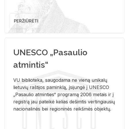
PERŽIŪRĖTI
UNESCO „Pasaulio
atmintis“
VU biblioteka, saugodama ne vieną unikalų
lietuvių raštijos paminklą, įsijungė į UNESCO
„Pasaulio atminties“ programą 2006 metais ir į
registrą jau pateikė kelias dešimtis vertingiausių
nacionalinės bei regioninės reikšmės objektų.