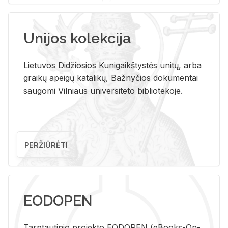
Unijos kolekcija
Lietuvos Didžiosios Kunigaikštystės unitų, arba
graikų apeigų katalikų, Bažnyčios dokumentai
saugomi Vilniaus universiteto bibliotekoje.
PERŽIŪRĖTI
EODOPEN
Tarp­tau­ti­nio pro­jek­to EO­DO­PEN (eBo­oks-On-