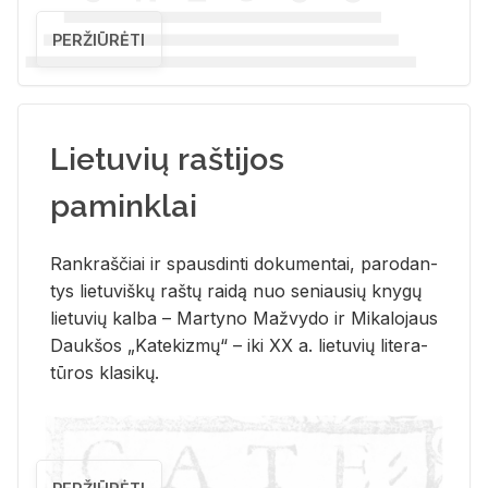
PERŽIŪRĖTI
Lietuvių raštijos
paminklai
Rank­raš­čiai ir spaus­din­ti do­ku­men­tai, pa­ro­dan­
tys lie­tu­viš­kų raš­tų rai­dą nuo se­niau­sių kny­gų
lie­tu­vių kal­ba – Mar­ty­no Ma­žvy­do ir Mi­ka­lo­jaus
Dauk­šos „Ka­te­kiz­mų“ – iki XX a. lie­tu­vių li­te­ra­
tū­ros kla­si­kų.