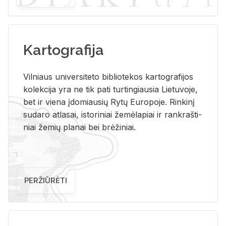
Kartografija
Vil­niaus uni­ver­si­te­to bi­b­lio­te­kos kar­to­gra­fi­jos
ko­lek­ci­ja yra ne tik pati tur­tin­giau­sia Lie­tu­vo­je,
bet ir vie­na įdo­miau­sių Rytų Eu­ro­po­je. Rin­ki­nį
su­da­ro at­la­sai, is­to­ri­niai že­mė­la­piai ir rank­raš­ti­
niai že­mių pla­nai bei brė­ži­niai.
PERŽIŪRĖTI