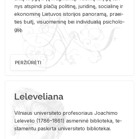
nys at­spin­di pla­čią po­li­ti­nę, ju­ri­di­nę, so­cia­li­nę ir
eko­no­mi­nę Lie­tu­vos is­to­ri­jos pa­no­ra­mą, pra­ei­
ties bui­tį, vi­suo­me­ni­nę bei in­di­vi­dua­lią psi­cho­lo­
gi­ją.
PERŽIŪRĖTI
Leleveliana
Vil­niaus uni­ver­si­te­to pro­fe­so­riaus Jo­a­chi­mo
Le­le­ve­lio (1786–1861) as­me­ni­nė bi­b­lio­te­ka, te­
sta­men­tu pa­skir­ta uni­ver­si­te­to bi­b­lio­te­kai.