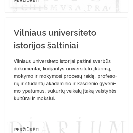
PERŽIŪRĖTI
Vilniaus universiteto
istorijos šaltiniai
Vil­niaus uni­ver­si­te­to is­to­ri­jai pa­žin­ti svar­būs
do­ku­men­tai, liu­di­jan­tys uni­ver­si­te­to įkū­ri­mą,
mo­ky­mo ir mo­ky­mo­si pro­ce­sų rai­dą, pro­fe­so­
rių ir stu­den­tų aka­de­mi­nio ir kas­die­nio gy­ve­ni­
mo ypa­tu­mus, su­kur­tų vei­ka­lų įta­ką vals­ty­bės
kul­tū­rai ir moks­lui.
PERŽIŪRĖTI