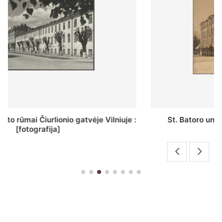
St. Batoro universiteto J. Pilsudskio kolegija :
[fotografija]