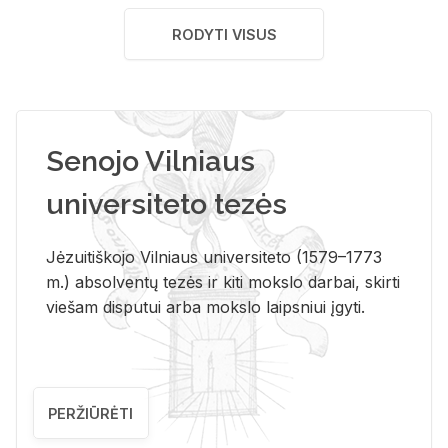
RODYTI VISUS
Senojo Vilniaus
universiteto tezės
Jėzuitiškojo Vilniaus universiteto (1579–1773
m.) absolventų tezės ir kiti mokslo darbai, skirti
viešam disputui arba mokslo laipsniui įgyti.
PERŽIŪRĖTI