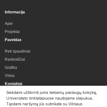
Informacija
Apie
Projektai
Paveldas
Reti spaudiniai
Rankraščiai
Grafika
Virtus
Kontaktai
Siekdami užtikrinti jums teikiamų paslaugų kokybę,
VU Biblioteka
Universiteto tinklalapiuose naudojame slapukus.
Universiteto g. 3, LT-01122, Vilnius
Tęsdami naršymą jūs sutinkate su Vilniaus