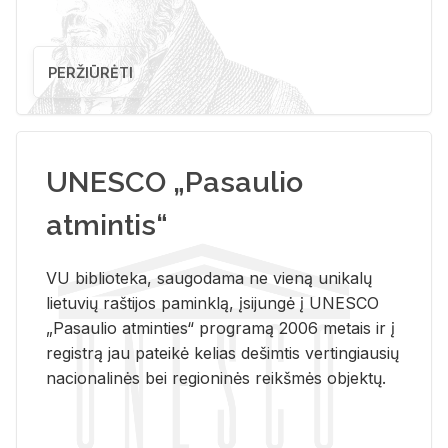
PERŽIŪRĖTI
UNESCO „Pasaulio
atmintis“
VU biblioteka, saugodama ne vieną unikalų
lietuvių raštijos paminklą, įsijungė į UNESCO
„Pasaulio atminties“ programą 2006 metais ir į
registrą jau pateikė kelias dešimtis vertingiausių
nacionalinės bei regioninės reikšmės objektų.