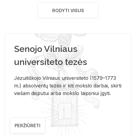
RODYTI VISUS
Senojo Vilniaus
universiteto tezės
Jėzuitiškojo Vilniaus universiteto (1579–1773
m.) absolventų tezės ir kiti mokslo darbai, skirti
viešam disputui arba mokslo laipsniui įgyti.
PERŽIŪRĖTI