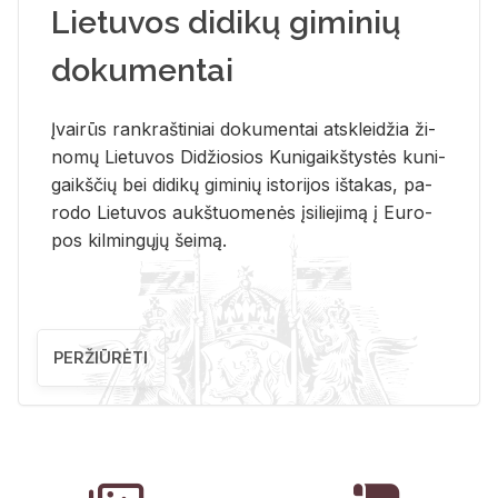
Lietuvos didikų giminių
dokumentai
Įvai­rūs rank­raš­ti­niai do­ku­men­tai at­sklei­džia ži­
no­mų Lie­tu­vos Di­džio­sios Ku­ni­gaikš­tys­tės ku­ni­
gaikš­čių bei di­di­kų gi­mi­nių is­to­ri­jos iš­ta­kas, pa­
ro­do Lie­tu­vos aukš­tuo­me­nės įsi­lie­ji­mą į Eu­ro­
pos kil­min­gų­jų šei­mą.
PERŽIŪRĖTI