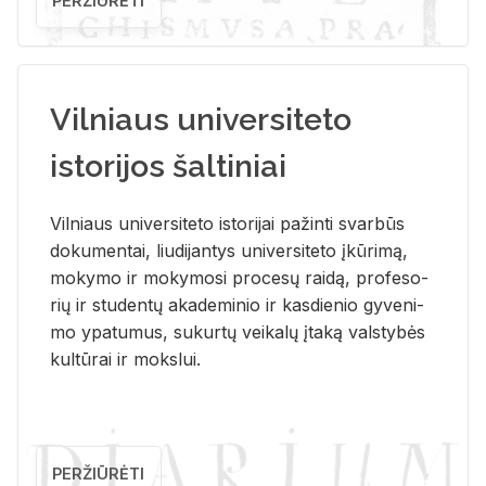
PERŽIŪRĖTI
Vilniaus universiteto
istorijos šaltiniai
Vil­niaus uni­ver­si­te­to is­to­ri­jai pa­žin­ti svar­būs
do­ku­men­tai, liu­di­jan­tys uni­ver­si­te­to įkū­ri­mą,
mo­ky­mo ir mo­ky­mo­si pro­ce­sų rai­dą, pro­fe­so­
rių ir stu­den­tų aka­de­mi­nio ir kas­die­nio gy­ve­ni­
mo ypa­tu­mus, su­kur­tų vei­ka­lų įta­ką vals­ty­bės
kul­tū­rai ir moks­lui.
PERŽIŪRĖTI