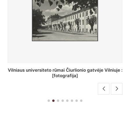
St. Batoro universiteto J. Pilsudskio kolegija :
[fotografija]