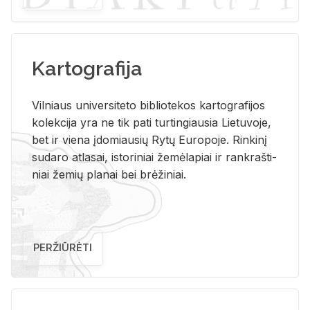
Kartografija
Vil­niaus uni­ver­si­te­to bi­b­lio­te­kos kar­to­gra­fi­jos
ko­lek­ci­ja yra ne tik pati tur­tin­giau­sia Lie­tu­vo­je,
bet ir vie­na įdo­miau­sių Rytų Eu­ro­po­je. Rin­ki­nį
su­da­ro at­la­sai, is­to­ri­niai že­mė­la­piai ir rank­raš­ti­
niai že­mių pla­nai bei brė­ži­niai.
PERŽIŪRĖTI