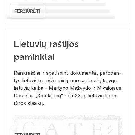
PERŽIŪRĖTI
Lietuvių raštijos
paminklai
Rank­raš­čiai ir spaus­din­ti do­ku­men­tai, pa­ro­dan­
tys lie­tu­viš­kų raš­tų rai­dą nuo se­niau­sių kny­gų
lie­tu­vių kal­ba – Mar­ty­no Ma­žvy­do ir Mi­ka­lo­jaus
Dauk­šos „Ka­te­kiz­mų“ – iki XX a. lie­tu­vių li­te­ra­
tū­ros kla­si­kų.