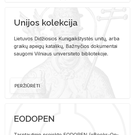
Unijos kolekcija
Lietuvos Didžiosios Kunigaikštystės unitų, arba
graikų apeigų katalikų, Bažnyčios dokumentai
saugomi Vilniaus universiteto bibliotekoje.
PERŽIŪRĖTI
EODOPEN
Tarp­tau­ti­nio pro­jek­to EO­DO­PEN (eBo­oks-On-