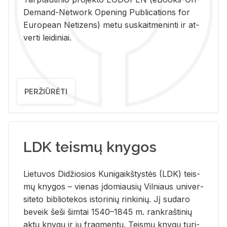
De­mand-Ne­twork Ope­ning Pub­li­ca­tions for
Eu­ro­pe­an Ne­ti­zens) metu su­skait­me­nin­ti ir at­
ver­ti lei­di­niai.
PERŽIŪRĖTI
LDK teismų knygos
Lie­tu­vos Di­džio­sios Ku­ni­gaikš­tys­tės (LDK) teis­
mų kny­gos – vie­nas įdo­miau­sių Vil­niaus uni­ver­
si­te­to bi­b­lio­te­kos is­to­ri­nių rin­ki­nių. Jį su­da­ro
be­veik šeši šim­tai 1540–1845 m. rank­raš­ti­nių
aktų kny­gų ir jų frag­men­tų. Teis­mų kny­gų tu­ri­