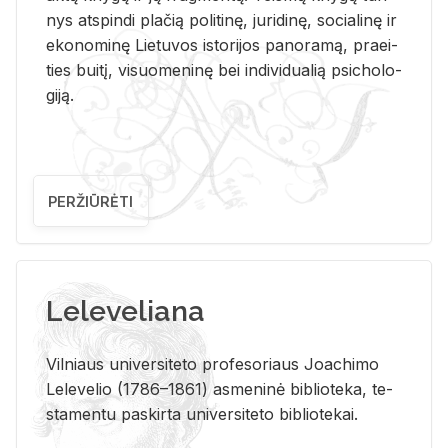
nys at­spin­di pla­čią po­li­ti­nę, ju­ri­di­nę, so­cia­li­nę ir
eko­no­mi­nę Lie­tu­vos is­to­ri­jos pa­no­ra­mą, pra­ei­
ties bui­tį, vi­suo­me­ni­nę bei in­di­vi­dua­lią psi­cho­lo­
gi­ją.
PERŽIŪRĖTI
Leleveliana
Vil­niaus uni­ver­si­te­to pro­fe­so­riaus Jo­a­chi­mo
Le­le­ve­lio (1786–1861) as­me­ni­nė bi­b­lio­te­ka, te­
sta­men­tu pa­skir­ta uni­ver­si­te­to bi­b­lio­te­kai.