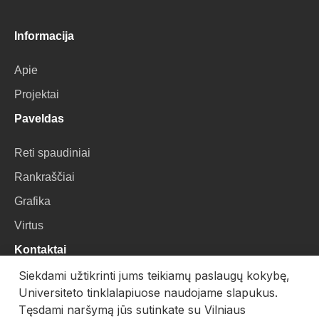
Informacija
Apie
Projektai
Paveldas
Reti spaudiniai
Rankraščiai
Grafika
Virtus
Kontaktai
Siekdami užtikrinti jums teikiamų paslaugų kokybę,
VU Biblioteka
Universiteto tinklalapiuose naudojame slapukus.
Universiteto g. 3, LT-01122, Vilnius
Tęsdami naršymą jūs sutinkate su Vilniaus