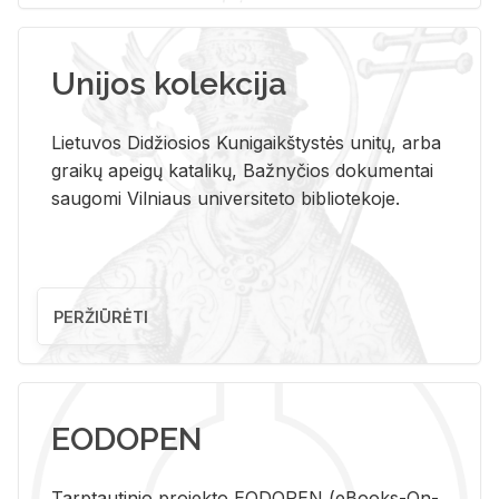
Unijos kolekcija
Lietuvos Didžiosios Kunigaikštystės unitų, arba
graikų apeigų katalikų, Bažnyčios dokumentai
saugomi Vilniaus universiteto bibliotekoje.
PERŽIŪRĖTI
EODOPEN
Tarp­tau­ti­nio pro­jek­to EO­DO­PEN (eBo­oks-On-