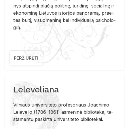
nys at­spin­di pla­čią po­li­ti­nę, ju­ri­di­nę, so­cia­li­nę ir
eko­no­mi­nę Lie­tu­vos is­to­ri­jos pa­no­ra­mą, pra­ei­
ties bui­tį, vi­suo­me­ni­nę bei in­di­vi­dua­lią psi­cho­lo­
gi­ją.
PERŽIŪRĖTI
Leleveliana
Vil­niaus uni­ver­si­te­to pro­fe­so­riaus Jo­a­chi­mo
Le­le­ve­lio (1786–1861) as­me­ni­nė bi­b­lio­te­ka, te­
sta­men­tu pa­skir­ta uni­ver­si­te­to bi­b­lio­te­kai.