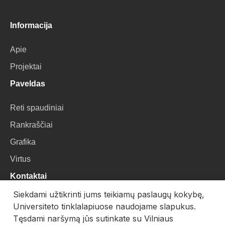
Informacija
Apie
Projektai
Paveldas
Reti spaudiniai
Rankraščiai
Grafika
Virtus
Kontaktai
Siekdami užtikrinti jums teikiamų paslaugų kokybę,
VU Biblioteka
Universiteto tinklalapiuose naudojame slapukus.
Universiteto g. 3, LT-01122, Vilnius
Tęsdami naršymą jūs sutinkate su Vilniaus