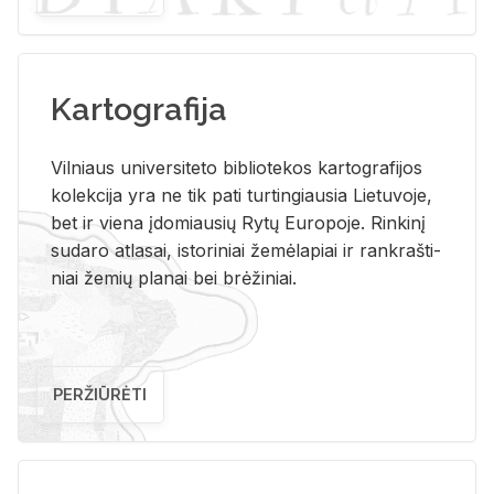
Kartografija
Vil­niaus uni­ver­si­te­to bi­b­lio­te­kos kar­to­gra­fi­jos
ko­lek­ci­ja yra ne tik pati tur­tin­giau­sia Lie­tu­vo­je,
bet ir vie­na įdo­miau­sių Rytų Eu­ro­po­je. Rin­ki­nį
su­da­ro at­la­sai, is­to­ri­niai že­mė­la­piai ir rank­raš­ti­
niai že­mių pla­nai bei brė­ži­niai.
PERŽIŪRĖTI