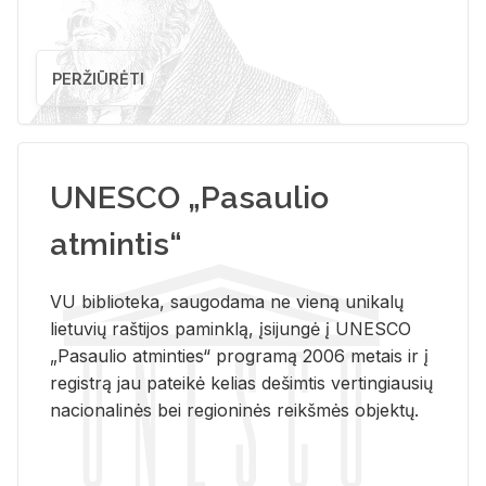
PERŽIŪRĖTI
UNESCO „Pasaulio
atmintis“
VU biblioteka, saugodama ne vieną unikalų
lietuvių raštijos paminklą, įsijungė į UNESCO
„Pasaulio atminties“ programą 2006 metais ir į
registrą jau pateikė kelias dešimtis vertingiausių
nacionalinės bei regioninės reikšmės objektų.