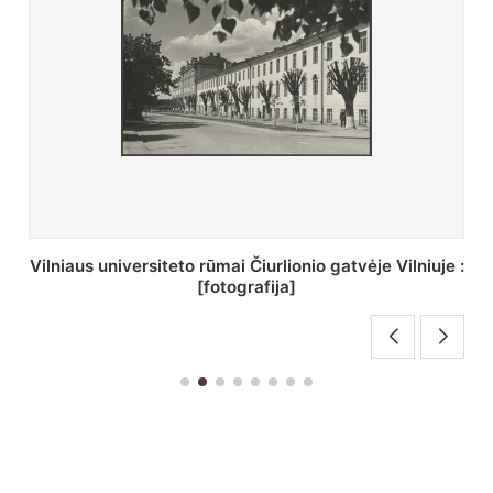
St. Batoro universiteto J. Pilsudskio kolegija :
[fotografija]