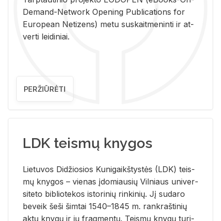
De­mand-Ne­twork Ope­ning Pub­li­ca­tions for
Eu­ro­pe­an Ne­ti­zens) metu su­skait­me­nin­ti ir at­
ver­ti lei­di­niai.
PERŽIŪRĖTI
LDK teismų knygos
Lie­tu­vos Di­džio­sios Ku­ni­gaikš­tys­tės (LDK) teis­
mų kny­gos – vie­nas įdo­miau­sių Vil­niaus uni­ver­
si­te­to bi­b­lio­te­kos is­to­ri­nių rin­ki­nių. Jį su­da­ro
be­veik šeši šim­tai 1540–1845 m. rank­raš­ti­nių
aktų kny­gų ir jų frag­men­tų. Teis­mų kny­gų tu­ri­