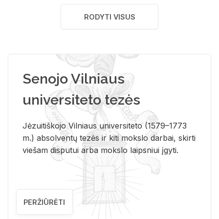
RODYTI VISUS
Senojo Vilniaus
universiteto tezės
Jėzuitiškojo Vilniaus universiteto (1579–1773
m.) absolventų tezės ir kiti mokslo darbai, skirti
viešam disputui arba mokslo laipsniui įgyti.
PERŽIŪRĖTI