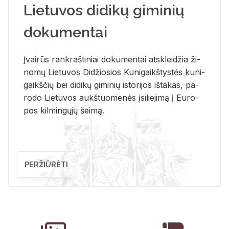
Lietuvos didikų giminių
dokumentai
Įvai­rūs rank­raš­ti­niai do­ku­men­tai at­sklei­džia ži­
no­mų Lie­tu­vos Di­džio­sios Ku­ni­gaikš­tys­tės ku­ni­
gaikš­čių bei di­di­kų gi­mi­nių is­to­ri­jos iš­ta­kas, pa­
ro­do Lie­tu­vos aukš­tuo­me­nės įsi­lie­ji­mą į Eu­ro­
pos kil­min­gų­jų šei­mą.
PERŽIŪRĖTI