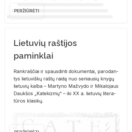
PERŽIŪRĖTI
Lietuvių raštijos
paminklai
Rank­raš­čiai ir spaus­din­ti do­ku­men­tai, pa­ro­dan­
tys lie­tu­viš­kų raš­tų rai­dą nuo se­niau­sių kny­gų
lie­tu­vių kal­ba – Mar­ty­no Ma­žvy­do ir Mi­ka­lo­jaus
Dauk­šos „Ka­te­kiz­mų“ – iki XX a. lie­tu­vių li­te­ra­
tū­ros kla­si­kų.