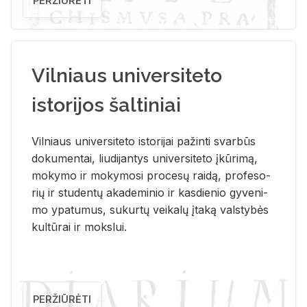
PERŽIŪRĖTI
Vilniaus universiteto
istorijos šaltiniai
Vil­niaus uni­ver­si­te­to is­to­ri­jai pa­žin­ti svar­būs
do­ku­men­tai, liu­di­jan­tys uni­ver­si­te­to įkū­ri­mą,
mo­ky­mo ir mo­ky­mo­si pro­ce­sų rai­dą, pro­fe­so­
rių ir stu­den­tų aka­de­mi­nio ir kas­die­nio gy­ve­ni­
mo ypa­tu­mus, su­kur­tų vei­ka­lų įta­ką vals­ty­bės
kul­tū­rai ir moks­lui.
PERŽIŪRĖTI