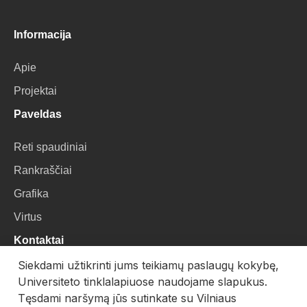
Informacija
Apie
Projektai
Paveldas
Reti spaudiniai
Rankraščiai
Grafika
Virtus
Kontaktai
Siekdami užtikrinti jums teikiamų paslaugų kokybę,
VU Biblioteka
Universiteto tinklalapiuose naudojame slapukus.
Universiteto g. 3, LT-01122, Vilnius
Tęsdami naršymą jūs sutinkate su Vilniaus