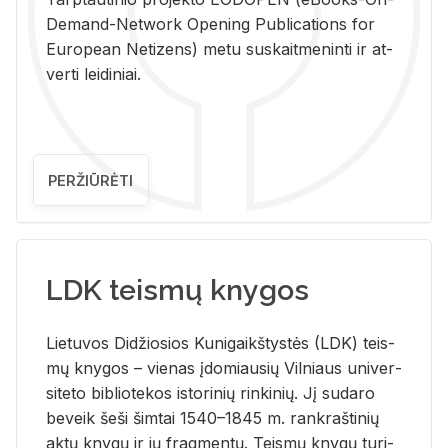
De­mand-Ne­twork Ope­ning Pub­li­ca­tions for
Eu­ro­pe­an Ne­ti­zens) metu su­skait­me­nin­ti ir at­
ver­ti lei­di­niai.
PERŽIŪRĖTI
LDK teismų knygos
Lie­tu­vos Di­džio­sios Ku­ni­gaikš­tys­tės (LDK) teis­
mų kny­gos – vie­nas įdo­miau­sių Vil­niaus uni­ver­
si­te­to bi­b­lio­te­kos is­to­ri­nių rin­ki­nių. Jį su­da­ro
be­veik šeši šim­tai 1540–1845 m. rank­raš­ti­nių
aktų kny­gų ir jų frag­men­tų. Teis­mų kny­gų tu­ri­