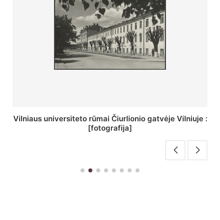
St. Batoro universiteto J. Pilsudskio kolegija :
[fotografija]