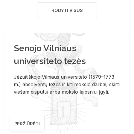
RODYTI VISUS
Senojo Vilniaus
universiteto tezės
Jėzuitiškojo Vilniaus universiteto (1579–1773
m.) absolventų tezės ir kiti mokslo darbai, skirti
viešam disputui arba mokslo laipsniui įgyti.
PERŽIŪRĖTI