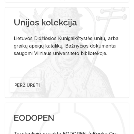
Unijos kolekcija
Lietuvos Didžiosios Kunigaikštystės unitų, arba
graikų apeigų katalikų, Bažnyčios dokumentai
saugomi Vilniaus universiteto bibliotekoje.
PERŽIŪRĖTI
EODOPEN
Tarp­tau­ti­nio pro­jek­to EO­DO­PEN (eBo­oks-On-