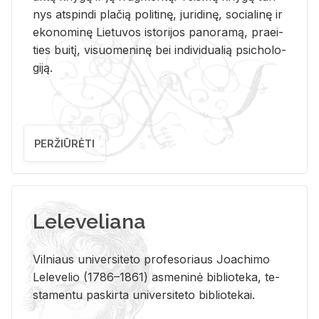
nys at­spin­di pla­čią po­li­ti­nę, ju­ri­di­nę, so­cia­li­nę ir
eko­no­mi­nę Lie­tu­vos is­to­ri­jos pa­no­ra­mą, pra­ei­
ties bui­tį, vi­suo­me­ni­nę bei in­di­vi­dua­lią psi­cho­lo­
gi­ją.
PERŽIŪRĖTI
Leleveliana
Vil­niaus uni­ver­si­te­to pro­fe­so­riaus Jo­a­chi­mo
Le­le­ve­lio (1786–1861) as­me­ni­nė bi­b­lio­te­ka, te­
sta­men­tu pa­skir­ta uni­ver­si­te­to bi­b­lio­te­kai.