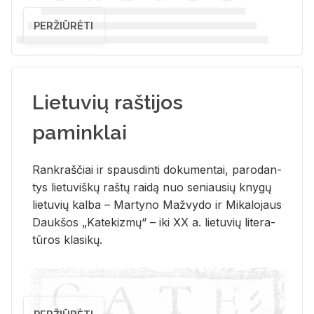
PERŽIŪRĖTI
Lietuvių raštijos
paminklai
Rank­raš­čiai ir spaus­din­ti do­ku­men­tai, pa­ro­dan­
tys lie­tu­viš­kų raš­tų rai­dą nuo se­niau­sių kny­gų
lie­tu­vių kal­ba – Mar­ty­no Ma­žvy­do ir Mi­ka­lo­jaus
Dauk­šos „Ka­te­kiz­mų“ – iki XX a. lie­tu­vių li­te­ra­
tū­ros kla­si­kų.