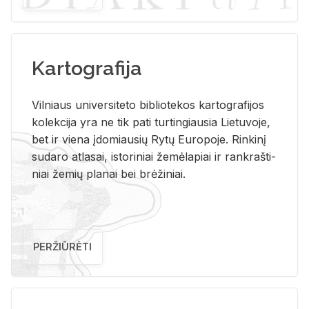
Kartografija
Vil­niaus uni­ver­si­te­to bi­b­lio­te­kos kar­to­gra­fi­jos
ko­lek­ci­ja yra ne tik pati tur­tin­giau­sia Lie­tu­vo­je,
bet ir vie­na įdo­miau­sių Rytų Eu­ro­po­je. Rin­ki­nį
su­da­ro at­la­sai, is­to­ri­niai že­mė­la­piai ir rank­raš­ti­
niai že­mių pla­nai bei brė­ži­niai.
PERŽIŪRĖTI