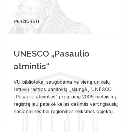
PERŽIŪRĖTI
UNESCO „Pasaulio
atmintis“
VU biblioteka, saugodama ne vieną unikalų
lietuvių raštijos paminklą, įsijungė į UNESCO
„Pasaulio atminties“ programą 2006 metais ir į
registrą jau pateikė kelias dešimtis vertingiausių
nacionalinės bei regioninės reikšmės objektų.