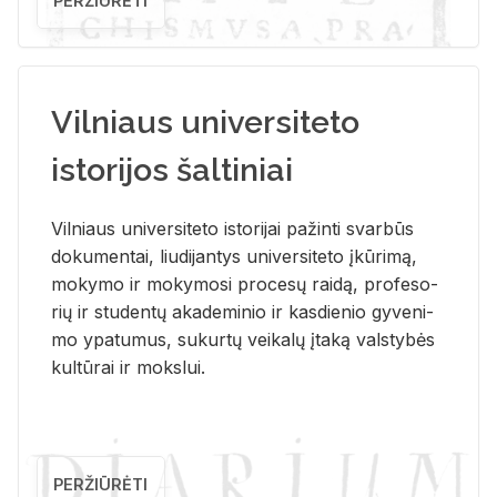
PERŽIŪRĖTI
Vilniaus universiteto
istorijos šaltiniai
Vil­niaus uni­ver­si­te­to is­to­ri­jai pa­žin­ti svar­būs
do­ku­men­tai, liu­di­jan­tys uni­ver­si­te­to įkū­ri­mą,
mo­ky­mo ir mo­ky­mo­si pro­ce­sų rai­dą, pro­fe­so­
rių ir stu­den­tų aka­de­mi­nio ir kas­die­nio gy­ve­ni­
mo ypa­tu­mus, su­kur­tų vei­ka­lų įta­ką vals­ty­bės
kul­tū­rai ir moks­lui.
PERŽIŪRĖTI