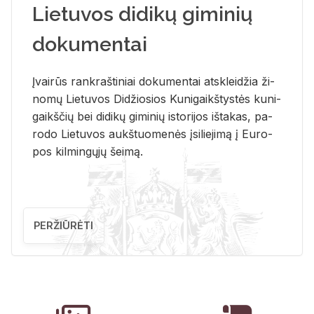
Lietuvos didikų giminių
dokumentai
Įvai­rūs rank­raš­ti­niai do­ku­men­tai at­sklei­džia ži­
no­mų Lie­tu­vos Di­džio­sios Ku­ni­gaikš­tys­tės ku­ni­
gaikš­čių bei di­di­kų gi­mi­nių is­to­ri­jos iš­ta­kas, pa­
ro­do Lie­tu­vos aukš­tuo­me­nės įsi­lie­ji­mą į Eu­ro­
pos kil­min­gų­jų šei­mą.
PERŽIŪRĖTI