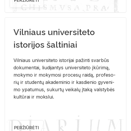
PERŽIŪRĖTI
Vilniaus universiteto
istorijos šaltiniai
Vil­niaus uni­ver­si­te­to is­to­ri­jai pa­žin­ti svar­būs
do­ku­men­tai, liu­di­jan­tys uni­ver­si­te­to įkū­ri­mą,
mo­ky­mo ir mo­ky­mo­si pro­ce­sų rai­dą, pro­fe­so­
rių ir stu­den­tų aka­de­mi­nio ir kas­die­nio gy­ve­ni­
mo ypa­tu­mus, su­kur­tų vei­ka­lų įta­ką vals­ty­bės
kul­tū­rai ir moks­lui.
PERŽIŪRĖTI