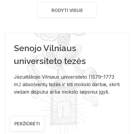
RODYTI VISUS
Senojo Vilniaus
universiteto tezės
Jėzuitiškojo Vilniaus universiteto (1579–1773
m.) absolventų tezės ir kiti mokslo darbai, skirti
viešam disputui arba mokslo laipsniui įgyti.
PERŽIŪRĖTI