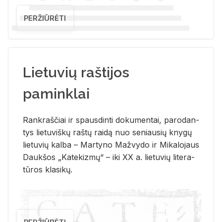
PERŽIŪRĖTI
Lietuvių raštijos
paminklai
Rank­raš­čiai ir spaus­din­ti do­ku­men­tai, pa­ro­dan­
tys lie­tu­viš­kų raš­tų rai­dą nuo se­niau­sių kny­gų
lie­tu­vių kal­ba – Mar­ty­no Ma­žvy­do ir Mi­ka­lo­jaus
Dauk­šos „Ka­te­kiz­mų“ – iki XX a. lie­tu­vių li­te­ra­
tū­ros kla­si­kų.