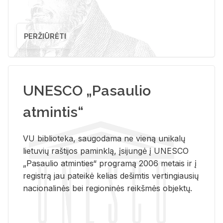
PERŽIŪRĖTI
UNESCO „Pasaulio
atmintis“
VU biblioteka, saugodama ne vieną unikalų
lietuvių raštijos paminklą, įsijungė į UNESCO
„Pasaulio atminties“ programą 2006 metais ir į
registrą jau pateikė kelias dešimtis vertingiausių
nacionalinės bei regioninės reikšmės objektų.