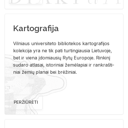
Kartografija
Vil­niaus uni­ver­si­te­to bi­b­lio­te­kos kar­to­gra­fi­jos
ko­lek­ci­ja yra ne tik pati tur­tin­giau­sia Lie­tu­vo­je,
bet ir vie­na įdo­miau­sių Rytų Eu­ro­po­je. Rin­ki­nį
su­da­ro at­la­sai, is­to­ri­niai že­mė­la­piai ir rank­raš­ti­
niai že­mių pla­nai bei brė­ži­niai.
PERŽIŪRĖTI