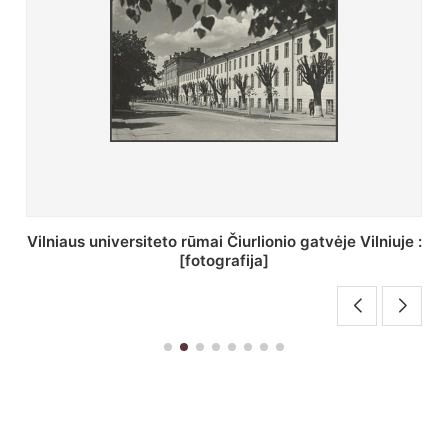
St. Batoro universiteto J. Pilsudskio kolegija :
[fotografija]