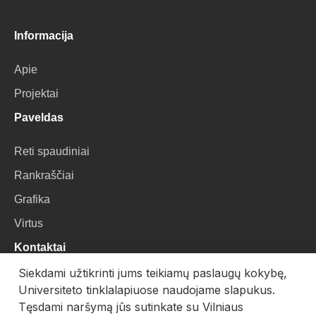
Informacija
Apie
Projektai
Paveldas
Reti spaudiniai
Rankraščiai
Grafika
Virtus
Kontaktai
Siekdami užtikrinti jums teikiamų paslaugų kokybę,
VU Biblioteka
Universiteto tinklalapiuose naudojame slapukus.
Universiteto g. 3, LT-01122, Vilnius
Tęsdami naršymą jūs sutinkate su Vilniaus