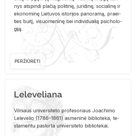
nys at­spin­di pla­čią po­li­ti­nę, ju­ri­di­nę, so­cia­li­nę ir
eko­no­mi­nę Lie­tu­vos is­to­ri­jos pa­no­ra­mą, pra­ei­
ties bui­tį, vi­suo­me­ni­nę bei in­di­vi­dua­lią psi­cho­lo­
gi­ją.
PERŽIŪRĖTI
Leleveliana
Vil­niaus uni­ver­si­te­to pro­fe­so­riaus Jo­a­chi­mo
Le­le­ve­lio (1786–1861) as­me­ni­nė bi­b­lio­te­ka, te­
sta­men­tu pa­skir­ta uni­ver­si­te­to bi­b­lio­te­kai.