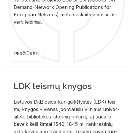
De­mand-Ne­twork Ope­ning Pub­li­ca­tions for
Eu­ro­pe­an Ne­ti­zens) metu su­skait­me­nin­ti ir at­
ver­ti lei­di­niai.
PERŽIŪRĖTI
LDK teismų knygos
Lie­tu­vos Di­džio­sios Ku­ni­gaikš­tys­tės (LDK) teis­
mų kny­gos – vie­nas įdo­miau­sių Vil­niaus uni­ver­
si­te­to bi­b­lio­te­kos is­to­ri­nių rin­ki­nių. Jį su­da­ro
be­veik šeši šim­tai 1540–1845 m. rank­raš­ti­nių
aktų kny­gų ir jų frag­men­tų. Teis­mų kny­gų tu­ri­