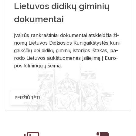
Lietuvos didikų giminių
dokumentai
Įvai­rūs rank­raš­ti­niai do­ku­men­tai at­sklei­džia ži­
no­mų Lie­tu­vos Di­džio­sios Ku­ni­gaikš­tys­tės ku­ni­
gaikš­čių bei di­di­kų gi­mi­nių is­to­ri­jos iš­ta­kas, pa­
ro­do Lie­tu­vos aukš­tuo­me­nės įsi­lie­ji­mą į Eu­ro­
pos kil­min­gų­jų šei­mą.
PERŽIŪRĖTI