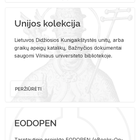
Unijos kolekcija
Lietuvos Didžiosios Kunigaikštystės unitų, arba
graikų apeigų katalikų, Bažnyčios dokumentai
saugomi Vilniaus universiteto bibliotekoje.
PERŽIŪRĖTI
EODOPEN
Tarp­tau­ti­nio pro­jek­to EO­DO­PEN (eBo­oks-On-