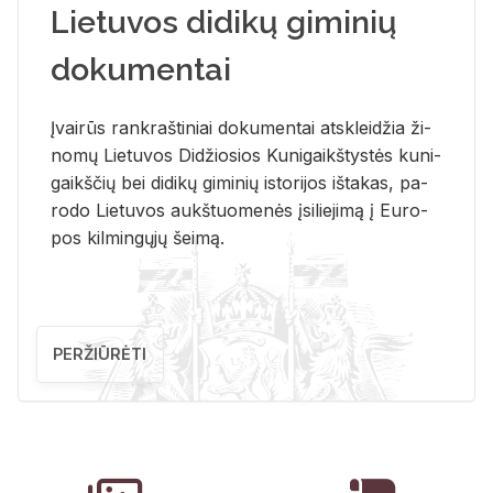
Lietuvos didikų giminių
dokumentai
Įvai­rūs rank­raš­ti­niai do­ku­men­tai at­sklei­džia ži­
no­mų Lie­tu­vos Di­džio­sios Ku­ni­gaikš­tys­tės ku­ni­
gaikš­čių bei di­di­kų gi­mi­nių is­to­ri­jos iš­ta­kas, pa­
ro­do Lie­tu­vos aukš­tuo­me­nės įsi­lie­ji­mą į Eu­ro­
pos kil­min­gų­jų šei­mą.
PERŽIŪRĖTI