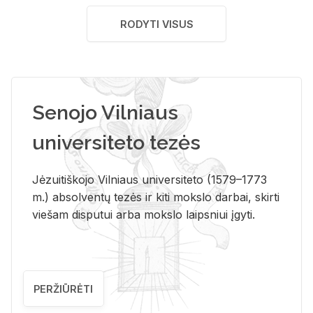
RODYTI VISUS
Senojo Vilniaus
universiteto tezės
Jėzuitiškojo Vilniaus universiteto (1579–1773
m.) absolventų tezės ir kiti mokslo darbai, skirti
viešam disputui arba mokslo laipsniui įgyti.
PERŽIŪRĖTI