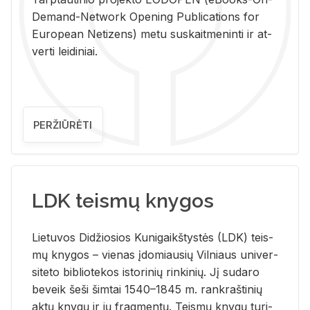
De­mand-Ne­twork Ope­ning Pub­li­ca­tions for
Eu­ro­pe­an Ne­ti­zens) metu su­skait­me­nin­ti ir at­
ver­ti lei­di­niai.
PERŽIŪRĖTI
LDK teismų knygos
Lie­tu­vos Di­džio­sios Ku­ni­gaikš­tys­tės (LDK) teis­
mų kny­gos – vie­nas įdo­miau­sių Vil­niaus uni­ver­
si­te­to bi­b­lio­te­kos is­to­ri­nių rin­ki­nių. Jį su­da­ro
be­veik šeši šim­tai 1540–1845 m. rank­raš­ti­nių
aktų kny­gų ir jų frag­men­tų. Teis­mų kny­gų tu­ri­