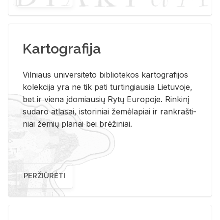
Kartografija
Vil­niaus uni­ver­si­te­to bi­b­lio­te­kos kar­to­gra­fi­jos
ko­lek­ci­ja yra ne tik pati tur­tin­giau­sia Lie­tu­vo­je,
bet ir vie­na įdo­miau­sių Rytų Eu­ro­po­je. Rin­ki­nį
su­da­ro at­la­sai, is­to­ri­niai že­mė­la­piai ir rank­raš­ti­
niai že­mių pla­nai bei brė­ži­niai.
PERŽIŪRĖTI