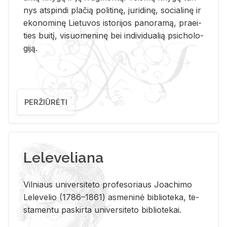
nys at­spin­di pla­čią po­li­ti­nę, ju­ri­di­nę, so­cia­li­nę ir
eko­no­mi­nę Lie­tu­vos is­to­ri­jos pa­no­ra­mą, pra­ei­
ties bui­tį, vi­suo­me­ni­nę bei in­di­vi­dua­lią psi­cho­lo­
gi­ją.
PERŽIŪRĖTI
Leleveliana
Vil­niaus uni­ver­si­te­to pro­fe­so­riaus Jo­a­chi­mo
Le­le­ve­lio (1786–1861) as­me­ni­nė bi­b­lio­te­ka, te­
sta­men­tu pa­skir­ta uni­ver­si­te­to bi­b­lio­te­kai.