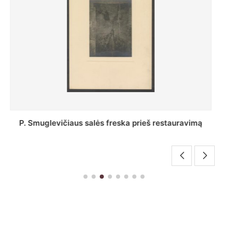
Stepono Batoro universiteto bibliotekos Profesorių
skaitykla