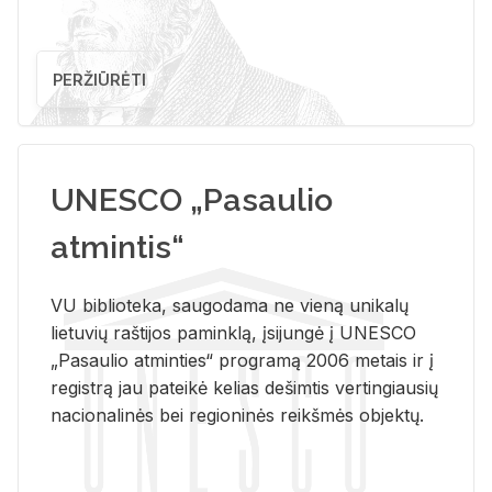
PERŽIŪRĖTI
UNESCO „Pasaulio
atmintis“
VU biblioteka, saugodama ne vieną unikalų
lietuvių raštijos paminklą, įsijungė į UNESCO
„Pasaulio atminties“ programą 2006 metais ir į
registrą jau pateikė kelias dešimtis vertingiausių
nacionalinės bei regioninės reikšmės objektų.