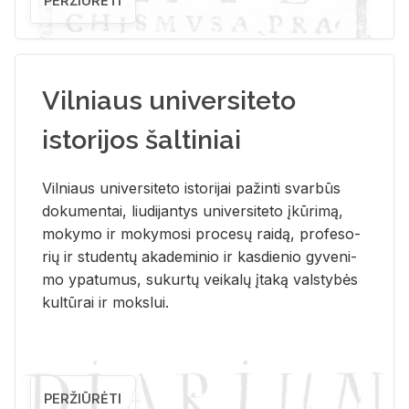
PERŽIŪRĖTI
Vilniaus universiteto
istorijos šaltiniai
Vil­niaus uni­ver­si­te­to is­to­ri­jai pa­žin­ti svar­būs
do­ku­men­tai, liu­di­jan­tys uni­ver­si­te­to įkū­ri­mą,
mo­ky­mo ir mo­ky­mo­si pro­ce­sų rai­dą, pro­fe­so­
rių ir stu­den­tų aka­de­mi­nio ir kas­die­nio gy­ve­ni­
mo ypa­tu­mus, su­kur­tų vei­ka­lų įta­ką vals­ty­bės
kul­tū­rai ir moks­lui.
PERŽIŪRĖTI