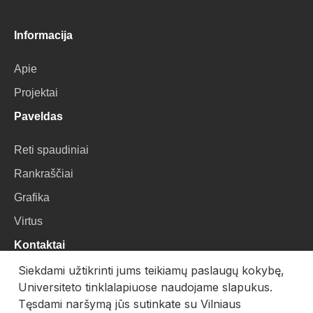
Informacija
Apie
Projektai
Paveldas
Reti spaudiniai
Rankraščiai
Grafika
Virtus
Kontaktai
Siekdami užtikrinti jums teikiamų paslaugų kokybę,
VU Biblioteka
Universiteto tinklalapiuose naudojame slapukus.
Universiteto g. 3, LT-01122, Vilnius
Tęsdami naršymą jūs sutinkate su Vilniaus