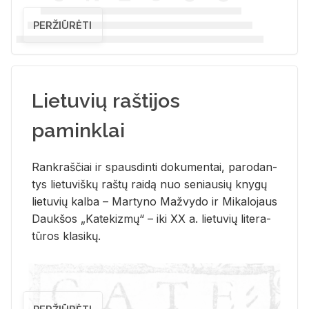
PERŽIŪRĖTI
Lietuvių raštijos
paminklai
Rank­raš­čiai ir spaus­din­ti do­ku­men­tai, pa­ro­dan­
tys lie­tu­viš­kų raš­tų rai­dą nuo se­niau­sių kny­gų
lie­tu­vių kal­ba – Mar­ty­no Ma­žvy­do ir Mi­ka­lo­jaus
Dauk­šos „Ka­te­kiz­mų“ – iki XX a. lie­tu­vių li­te­ra­
tū­ros kla­si­kų.