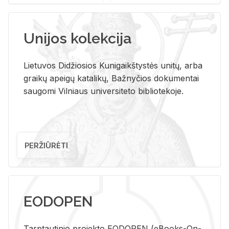
Unijos kolekcija
Lietuvos Didžiosios Kunigaikštystės unitų, arba
graikų apeigų katalikų, Bažnyčios dokumentai
saugomi Vilniaus universiteto bibliotekoje.
PERŽIŪRĖTI
EODOPEN
Tarp­tau­ti­nio pro­jek­to EO­DO­PEN (eBo­oks-On-